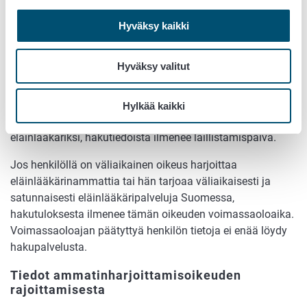
Tunnusnumero
Hyväksy kaikki
Nelinumeroinen Ruokaviraston eläinlääkärinammatin
harjoittajalle antama tunnusnumero.
Hyväksy valitut
Tiedot ammatinharjoittamisoikeuksista
Hylkää kaikki
Jos kyseessä on henkilö, joka on Suomessa laillistettu
eläinlääkäriksi, hakutiedoista ilmenee laillistamispäivä.
Jos henkilöllä on väliaikainen oikeus harjoittaa
eläinlääkärinammattia tai hän tarjoaa väliaikaisesti ja
satunnaisesti eläinlääkäripalveluja Suomessa,
hakutuloksesta ilmenee tämän oikeuden voimassaoloaika.
Voimassaoloajan päätyttyä henkilön tietoja ei enää löydy
hakupalvelusta.
Tiedot ammatinharjoittamisoikeuden
rajoittamisesta