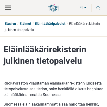
Siirry
Siirry
H
suoraan
koko
FI
sisältöön
sivuston
hakuun
Etusivu
Eläimet
Eläinlääkäripalvelut
Eläinlääkärirekisterin
julkinen tietopalvelu
Eläinlääkärirekisterin
julkinen tietopalvelu
Ruokaviraston ylläpitämän eläinlääkärirekisterin julkisesta
tietopalvelusta saa tiedon, onko henkilöllä oikeus harjoittaa
eläinlääkärinammattia Suomessa.
Suomessa eläinlääkärinammattia saa harjoittaa henkilö,