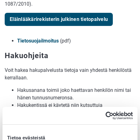
1087/2010).
Eläinlääkärirekisterin julkinen tietopalvelu
Tietosuojailmoitus
(pdf)
Hakuohjeita
Voit hakea hakupalvelusta tietoja vain yhdestä henkilöstä
kerrallaan.
Hakusanana toimii joko haettavan henkilön nimi tai
hänen tunnusnumeronsa.
Hakukentissä ei käytetä niin kutsuttuja
jokerimerkkejä (esimerkiksi *).
Tunnusnumero
Tietoa evästeistä
Tunnusnumero on Ruokaviraston eläinlääkärinammatin