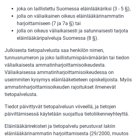
joka on laillistettu Suomessa eläinlääkäriksi (3 - 5 §),
jolla on väliaikainen oikeus eläinlääkärinammatin
harjoittamiseen (7 ja 7a §) tai
jolla on oikeus väliaikaisesti ja satunnaisesti tarjota
eläinlääkäripalveluja Suomessa (8 §).
Julkisesta tietopalvelusta saa henkilön nimen,
tunnusnumeron ja joko laillistumispäivämäärän tai tiedon
väliaikaisesta ammatinharjoittamisoikeudesta.
Väliaikaisessa ammatinharjoittamisoikeudessa on
useimmiten kysymys eläinlääketieteen opiskelijoista. Myös
ammatinharjoittamisoikeuden rajoitukset ilmenevät
tietopalvelusta.
Tiedot päivittyvät tietopalveluun viiveellä, ja tietojen
päivittämisessä käytetään suojattua tietoliikenneyhteyttä.
Eläinlääkärirekisteri ja tietopalvelu perustuvat lakiin
eläinlääkärinammatin harjoittamisesta (29/2000, muutos