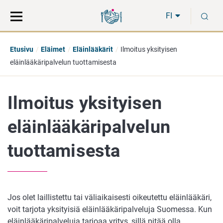
Siirry
Siirry
H
suoraan
koko
FI
sisältöön
sivuston
hakuun
Etusivu
Eläimet
Eläinlääkärit
Ilmoitus yksityisen
eläinlääkäripalvelun tuottamisesta
Ilmoitus yksityisen
eläinlääkäripalvelun
tuottamisesta
Jos olet laillistettu tai väliaikaisesti oikeutettu eläinlääkäri,
voit tarjota yksityisiä eläinlääkäripalveluja Suomessa. Kun
eläinlääkäripalveluja tarjoaa yritys, sillä pitää olla