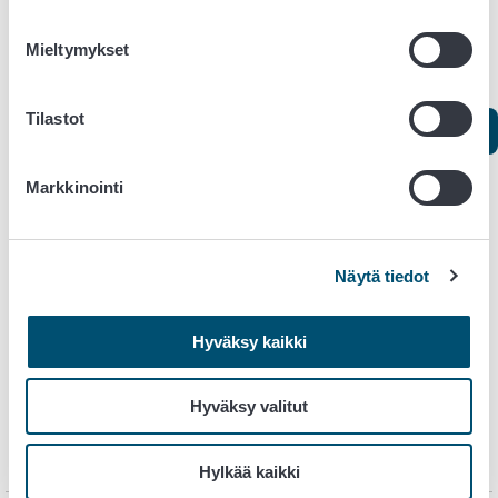
Mieltymykset
Asiointi
Tilastot
Ilmoitus yksityisen eläinlääkäripalvelun tuottamisesta
Markkinointi
Yhteystiedot
Eläinlääkintähuollon aluejaostot
Näytä tiedot
Lainsäädäntö
Hyväksy kaikki
Eläinlääkintähuoltolaki (765/2009)
Hyväksy valitut
Laki eläinlääkärin ammatin harjoittamisesta (29/2000)
Hylkää kaikki