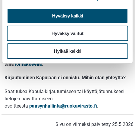
Salasanaviesti lähetetään siihen sähköpostiosoitteeseen,
joka tunnuksesi tietoihin on tallennettu.
Hyväksy kaikki
Haluan päivittää käyttäjätunnukseni tietoja (nimi,
sähköpostiosoite, työnantaja). Miten toimin?
Hyväksy valitut
Nimesi päivittyy Kapulaan automaattisesti, kun olet tehnyt
ilmoituksen väestötietojärjestelmään. Sähköpostiosoitteen
Hylkää kaikki
tai työnantajan muutoksesta voit ilmoittaa
tällä
lomakkeella
.
Kirjautuminen Kapulaan ei onnistu. Mihin otan yhteyttä?
Saat tukea Kapula-kirjautumiseen tai käyttäjätunnuksesi
tietojen päivittämiseen
osoitteesta
paasynhallinta@ruokavirasto.fi
.
Sivu on viimeksi päivitetty 25.5.2026