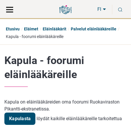
Siirry
Siirry
H
suoraan
koko
FI
sisältöön
sivuston
hakuun
Etusivu
Eläimet
Eläinlääkärit
Palvelut eläinlääkäreille
Kapula - foorumi eläinlääkäreille
Kapula - foorumi
eläinlääkäreille
Kapula on eläinlääkäreiden oma foorumi Ruokaviraston
Pikantti-ekstranetissa.
Kapulasta
löydät kaikille eläinlääkäreille tarkoitettua