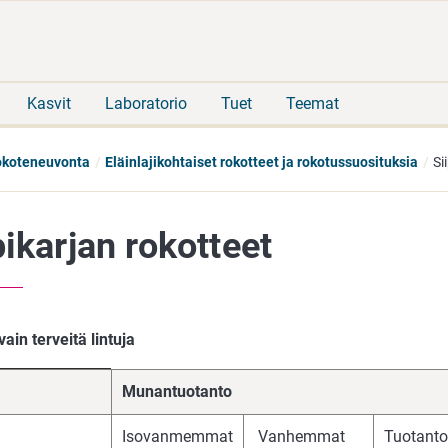
Siirry
Siirry
suoraan
koko
sisältöön
sivuston
hakuun
Kasvit
Laboratorio
Tuet
Teemat
koteneuvonta
Eläinlajikohtaiset rokotteet ja rokotussuosituksia
Si
pikarjan rokotteet
ain terveitä lintuja
Munantuotanto
Isovanmemmat
Vanhemmat
Tuotanto