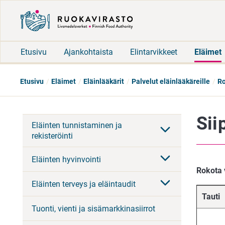
Etusivu
Ajankohtaista
Elintarvikkeet
Eläimet
Etusivu
Eläimet
Eläinlääkärit
Palvelut eläinlääkäreille
Ro
Sii
Eläinten tunnistaminen ja
rekisteröinti
Eläinten hyvinvointi
Rokota v
Eläinten terveys ja eläintaudit
Tauti
Tuonti, vienti ja sisämarkkinasiirrot