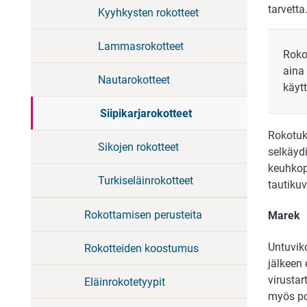
tarvetta
Kyyhkysten rokotteet
Lammasrokotteet
Roko
aina
Nautarokotteet
käyt
Siipikarjarokotteet
Rokotuks
Sikojen rokotteet
selkäydi
keuhkopu
Turkiseläinrokotteet
tautiku
Rokottamisen perusteita
Marek
Untuviko
Rokotteiden koostumus
jälkeen
virustar
Eläinrokotetyypit
myös po