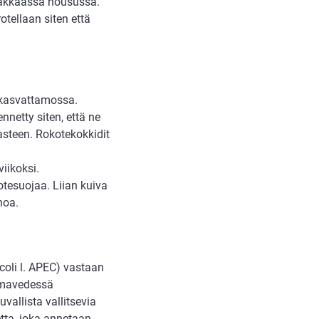
makkaassa nousussa.
otellaan siten että
 kasvattamossa.
nnetty siten, että ne
steen. Rokotekokkidit
iikoksi.
otesuojaa. Liian kuiva
hoa.
coli l. APEC) vastaan
uomavedessä
vallista vallitsevia
tta, joka annetaan