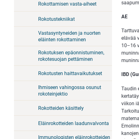
saapumi
Rokottamisen vasta-aiheet
AE
Rokotustekniikat
Tarttuv
Vastasyntyneiden ja nuorten
elävää 
eläinten rokottaminen
10–16 vi
Rokotuksen epäonnistuminen,
muninna
rokotesuojan pettäminen
muninn
Rokotusten haittavaikutukset
IBD (Gu
Ihmiseen vahingossa osunut
Taudin 
rokoteinjektio
kertatä
viikon i
Rokotteiden käsittely
Tarkoitu
maternaa
Eläinrokotteiden laadunvalvonta
Emolinn
kanojen
Immunologisten eläinrokotteiden