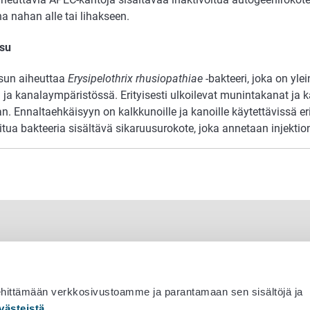
na nahan alle tai lihakseen.
su
sun aiheuttaa
Erysipelothrix rhusiopathiae
-bakteeri, joka on yl
 ja kanalaympäristössä. Erityisesti ulkoilevat munintakanat ja 
n. Ennaltaehkäisyyn on kalkkunoille ja kanoille käytettävissä eri
itua bakteeria sisältävä sikaruusurokote, joka annetaan injektio
ehittämään verkkosivustoamme ja parantamaan sen sisältöjä ja
västeistä