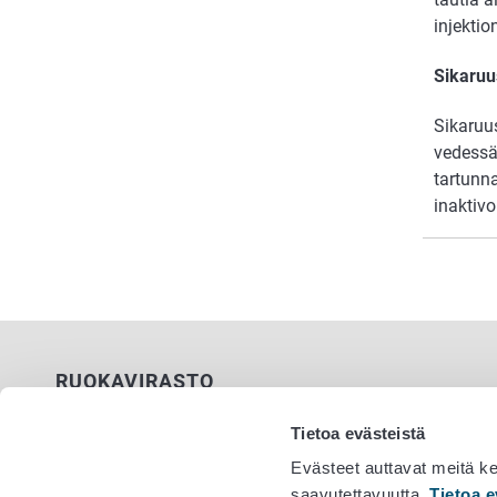
injektio
Sikaruu
Sikaruu
vedessä
tartunna
inaktivo
RUOKAVIRASTO
PL 100
Tietoa evästeistä
00027 RUOKAVIRASTO
Evästeet auttavat meitä k
saavutettavuutta.
Tietoa e