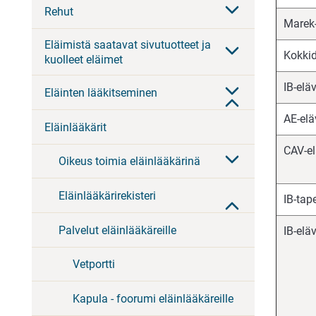
Rehut
Marek
Eläimistä saatavat sivutuotteet ja
Kokkid
kuolleet eläimet
IB-elä
Eläinten lääkitseminen
AE-elä
Eläinlääkärit
CAV-e
Oikeus toimia eläinlääkärinä
Eläinlääkärirekisteri
IB-tap
Palvelut eläinlääkäreille
IB-elä
Vetportti
Kapula - foorumi eläinlääkäreille