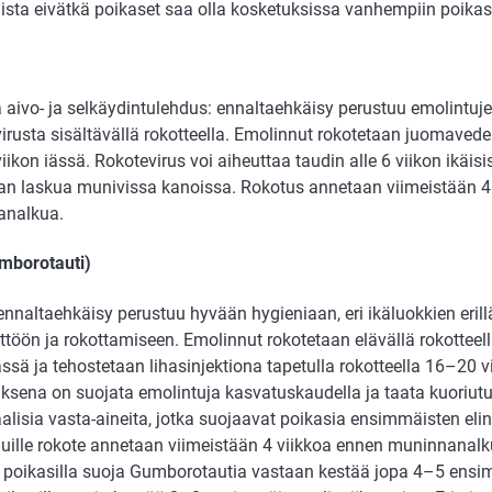
sta eivätkä poikaset saa olla kosketuksissa vanhempiin poikasii
a aivo- ja selkäydintulehdus: ennaltaehkäisy perustuu emolintuj
virusta sisältävällä rokotteella. Emolinnut rokotetaan juomaved
ikon iässä. Rokotevirus voi aiheuttaa taudin alle 6 viikon ikäisi
n laskua munivissa kanoissa. Rokotus annetaan viimeistään 4
analkua.
mborotauti)
ennaltaehkäisy perustuu hyvään hygieniaan, eri ikäluokkien eril
yttöön ja rokottamiseen. Emolinnut rokotetaan elävällä rokotte
ässä ja tehostetaan lihasinjektiona tapetulla rokotteella 16–20 v
ksena on suojata emolintuja kasvatuskaudella ja taata kuoriutuv
lisia vasta-aineita, jotka suojaavat poikasia ensimmäisten elin
uille rokote annetaan viimeistään 4 viikkoa ennen muninnanalku
 poikasilla suoja Gumborotautia vastaan kestää jopa 4–5 ensi