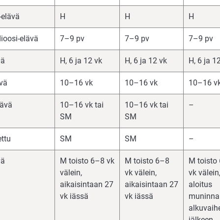
-elävä
H
H
H
ioosi-elävä
7–9 pv
7–9 pv
7–9 pv
vä
H, 6 ja 12 vk
H, 6 ja 12 vk
H, 6 ja 1
vä
10–16 vk
10–16 vk
10–16 v
lävä
10–16 vk tai
10–16 vk tai
–
SM
SM
ettu
SM
SM
–
vä
M toisto 6–8 vk
M toisto 6–8
M toisto
välein,
vk välein,
vk välein
aikaisintaan 27
aikaisintaan 27
aloitus
vk iässä
vk iässä
muninna
alkuvaih
jälkeen