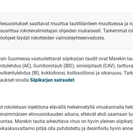
.
tesuositukset saattavat muuttua tautitilanteen muuttuessa ja r
 suorittaa rokotevalmistajan ohjeiden mukaisesti. Tarkemmat r
töohjeet löydät rokotteiden valmisteyhteenvedosta.
in Suomessa vastustettavat siipikarjan taudit ovat Marekin tauti
ntulehdus (AE), Gumborotauti (IBD), sinisiipitauti (CAV), tarttuv
tkentulehdus (IB), kokkidioosi, kolibasilloosi ja sikaruusu. T
vaukset sivulla
Siipikarjan sairaudet
.
t rokotetaan injektiona elävällä heikennetyllä viruskannalla het
 ensimmäisen elinvuorokauden aikana, etteivät ehdi saamaan lu
tuntaa. Marekin tautia aiheuttava virus on hyvin yleinen siipikar
ikaskasvattamo pitää olla puhdistettu ja desinfioitu hyvin enn