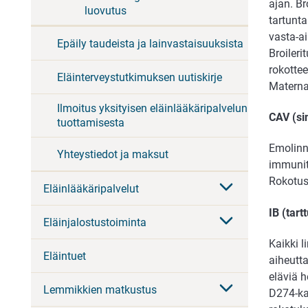
ajan. Br
luovutus
tartunta
vasta-ai
Epäily taudeista ja lainvastaisuuksista
Broiler
rokottee
Eläinterveystutkimuksen uutiskirje
Materna
Ilmoitus yksityisen eläinlääkäripalvelun
CAV (sin
tuottamisesta
Emolinn
Yhteystiedot ja maksut
immunit
Rokotus 
Eläinlääkäripalvelut
IB (tar
Eläinjalostustoiminta
Kaikki l
Eläintuet
aiheutta
eläviä h
Lemmikkien matkustus
D274-ka