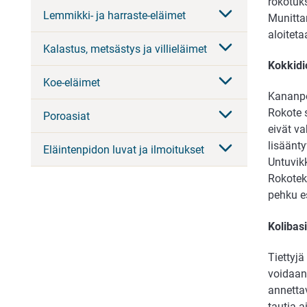
rokotuk
Lemmikki- ja harraste-eläimet
Munittam
aloiteta
Kalastus, metsästys ja villieläimet
Kokkidi
Koe-eläimet
Kananpo
Rokote s
Poroasiat
eivät v
lisäänty
Eläintenpidon luvat ja ilmoitukset
Untuvik
Rokoteko
pehku es
Kolibasi
Tiettyjä
voidaan
annettav
tautia a