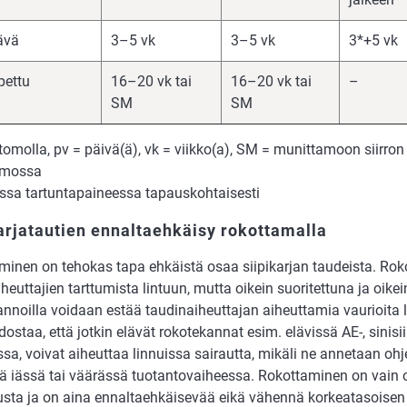
ävä
3–5 vk
3–5 vk
3*+5 vk
pettu
16–20 vk tai
16–20 vk tai
–
SM
SM
tomolla, pv = päivä(ä), vk = viikko(a), SM = munittamoon siirro
amossa
ssa tartuntapaineessa tapauskohtaisesti
arjatautien ennaltaehkäisy rokottamalla
minen on tehokas tapa ehkäistä osaa siipikarjan taudeista. Roko
heuttajien tarttumista lintuun, mutta oikein suoritettuna ja oikein
annoilla voidaan estää taudinaiheuttajan aiheuttamia vaurioita 
dostaa, että jotkin elävät rokotekannat esim. elävissä AE-, sinisi
ssa, voivat aiheuttaa linnuissa sairautta, mikäli ne annetaan ohj
ä iässä tai väärässä tuotantovaiheessa. Rokottaminen on vain 
usta ja on aina ennaltaehkäisevää eikä vähennä korkeatasoisen