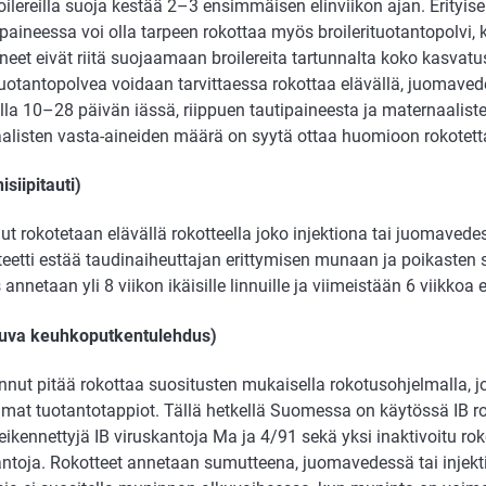
oilereilla suoja kestää 2–3 ensimmäisen elinviikon ajan. Erityi
paineessa voi olla tarpeen rokottaa myös broilerituotantopolvi,
neet eivät riitä suojaamaan broilereita tartunnalta koko kasvat
ituotantopolvea voidaan tarvittaessa rokottaa elävällä, juomave
lla 10–28 päivän iässä, riippuen tautipaineesta ja maternaalist
alisten vasta-aineiden määrä on syytä ottaa huomioon rokotetta
isiipitauti)
ut rokotetaan elävällä rokotteella joko injektiona tai juomaved
eetti estää taudinaiheuttajan erittymisen munaan ja poikasten 
annetaan yli 8 viikon ikäisille linnuille ja viimeistään 6 viikk
ttuva keuhkoputkentulehdus)
innut pitää rokottaa suositusten mukaisella rokotusohjelmalla, j
mat tuotantotappiot. Tällä hetkellä Suomessa on käytössä IB rok
eikennettyjä IB viruskantoja Ma ja 4/91 sekä yksi inaktivoitu ro
ntoja. Rokotteet annetaan sumutteena, juomavedessä tai injek