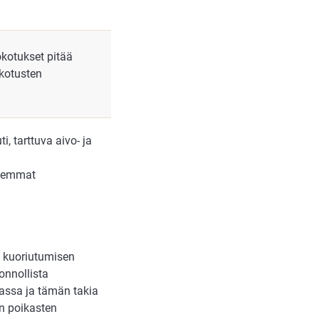
okotukset pitää
okotusten
, tarttuva aivo- ja
a
arkemmat
i kuoriutumisen
onnollista
jassa ja tämän takia
en poikasten