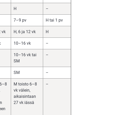
H
–
7–9 pv
H tai 1 pv
2 vk
H, 6 ja 12 vk
H
k
10–16 vk
–
10–16 vk tai
–
SM
SM
–
 6–8
M toisto 6–8
–
,
vk välein,
aikaisintaan
n
27 vk iässä
een