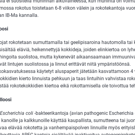
sia ei suositella muninnan alkuvaiheessa, kun muninta on voi
ossa rokotus toistetaan 6-8 viikon välein ja rokotekantoja vuor
an IB-Ma kannalla.
oosi
jat rokotetaan sumuttamalla tai geelipisaroina hautomolla tai
isältää eläviä, heikennettyjä kokkideja, joiden elinkiertoa on lyhe
ahingoita suolistoa, mutta kykenevät aikaansaamaan immuuniva
vät lintujen suolistossa ja linnut erittävät niitä ympäristöönsä.
kokasvatuksessa käytetyt aluspaperit jätetään kasvattamoon 4 v
kkidien kierto linnuista pehkuun ja taas lintuihin vahvistaa rok
tää rokotekokkidien kiertoa eikä rokottamisella ole toivottua te
lloosi
Escherichia coli
-bakteerikantoja (avian pathogenic Escherichia 
 kanoille ja kalkkunoille käyttää kaupallista, sumutteena tai j
aa elävää rokotetta ja vanhempaispolven linnuille myös erityislu
iheuttavia APEC-kantoja sisältävää inaktivoitua autogeenirokote