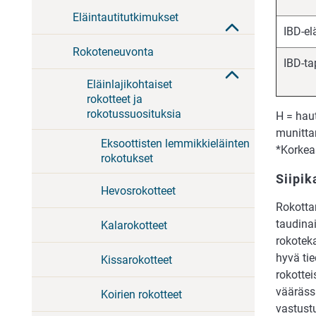
Eläintautitutkimukset
IBD-el
Rokoteneuvonta
IBD-ta
Eläinlajikohtaiset
rokotteet ja
rokotussuosituksia
H = hau
munitt
Eksoottisten lemmikkieläinten
*Korkea
rokotukset
Siipik
Hevosrokotteet
Rokotta
taudinai
Kalarokotteet
rokotek
hyvä tie
Kissarokotteet
rokottei
vääräss
Koirien rokotteet
vastust