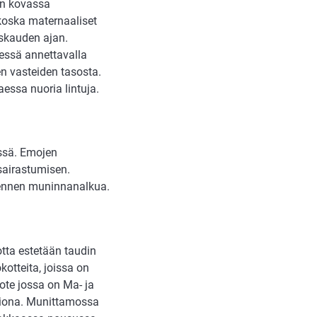
sen kovassa
 koska maternaaliset
uskauden ajan.
dessä annettavalla
en vasteiden tasosta.
essa nuoria lintuja.
essä. Emojen
sairastumisen.
oa ennen muninnanalkua.
otta estetään taudin
otteita, joissa on
kote jossa on Ma- ja
tiona. Munittamossa