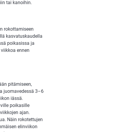
n tai kanoihin.
en rokottamiseen
ellä kasvatuskaudella
ssä poikasissa ja
 viikkoa ennen
lään pitämiseen,
ella juomavedessä 3–6
iikon iässä.
ille poikasille
viikkojen ajan.
a. Näin rokotettujen
mmäisen elinviikon