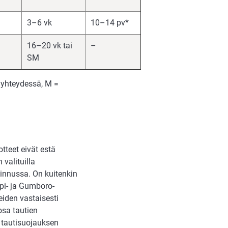
3–6 vk
10–14 pv*
16–20 vk tai
–
SM
n yhteydessä, M =
tteet eivät estä
 valituilla
linnussa. On kuitenkin
ipi- ja Gumboro-
eiden vastaisesti
osa tautien
 tautisuojauksen