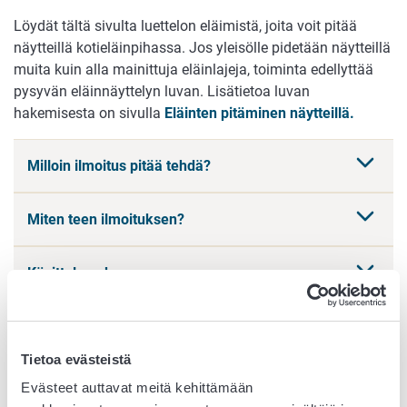
Löydät tältä sivulta luettelon eläimistä, joita voit pitää
näytteillä kotieläinpihassa. Jos yleisölle pidetään näytteillä
muita kuin alla mainittuja eläinlajeja, toiminta edellyttää
pysyvän eläinnäyttelyn luvan. Lisätietoa luvan
hakemisesta on sivulla
Eläinten pitäminen näytteillä.
Milloin ilmoitus pitää tehdä?
Miten teen ilmoituksen?
Käsittelymaksu
Tarvitseeko minun ilmoittaa muutoksista?
Tietoa evästeistä
Voiko Ruokavirasto kieltää toimintani?
Evästeet auttavat meitä kehittämään