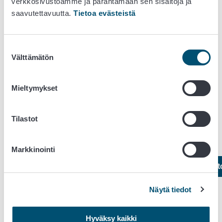
verkkosivustoamme ja parantamaan sen sisältöjä ja
saavutettavuutta.
Tietoa evästeistä
Asiointi
Eläintenpitäjä- ja pitopaikkarekisteri
Suostumuksen
Välttämätön
valinta
Sähköiset asiointilomakkeet
Mieltymykset
Ilmoitus kotieläinpihasta
(tehdään lomakkeella
Tilastot
Ilmoitus ammattimaisesta tai laajamittaisesta eläinten
pidosta).
Markkinointi
Eläinten hyvinvointilain mukaisen ilmoituksenvaraisen 
Näytä tiedot
Eläinasioissa vireillä olevan asian lisätietopyyntöön tai
muuhun yhteydenottoon vastaaminen
(Tällä lomakkeella
Hyväksy kaikki