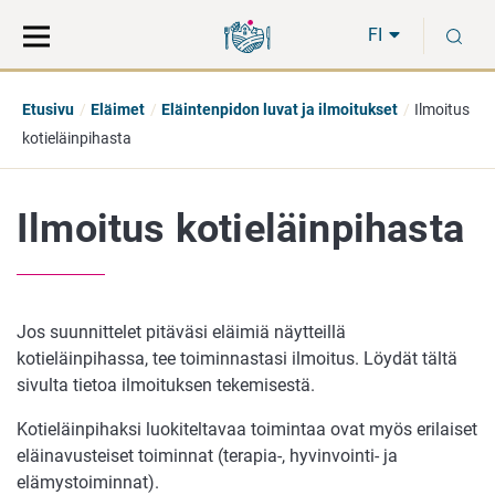
Siirry
Siirry
H
suoraan
koko
FI
sisältöön
sivuston
hakuun
Etusivu
Eläimet
Eläintenpidon luvat ja ilmoitukset
Ilmoitus
kotieläinpihasta
Ilmoitus kotieläinpihasta
Jos suunnittelet pitäväsi eläimiä näytteillä
kotieläinpihassa, tee toiminnastasi ilmoitus. Löydät tältä
sivulta tietoa ilmoituksen tekemisestä.
Kotieläinpihaksi luokiteltavaa toimintaa ovat myös erilaiset
eläinavusteiset toiminnat (terapia-, hyvinvointi- ja
elämystoiminnat).