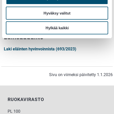
ei oteta uusia asioita vireille Ruokavirastossa.)
Yhteystiedot
Hyväksy valitut
Eläinlääkintähuollon aluejaostot
Hylkää kaikki
Lainsäädäntö
Laki eläinten hyvinvoinnista (693/2023)
Sivu on viimeksi päivitetty 1.1.2026
RUOKAVIRASTO
PL 100