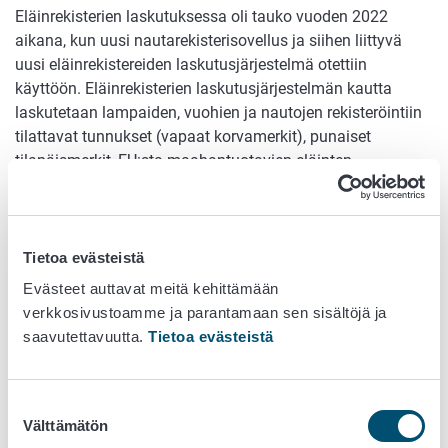
Eläinrekisterien laskutuksessa oli tauko vuoden 2022
aikana, kun uusi nautarekisterisovellus ja siihen liittyvä
uusi eläinrekistereiden laskutusjärjestelmä otettiin
käyttöön. Eläinrekisterien laskutusjärjestelmän kautta
laskutetaan lampaiden, vuohien ja nautojen rekisteröintiin
tilattavat tunnukset (vapaat korvamerkit), punaiset
tilapäismerkit, EU:sta maahantuotavien eläinten
rekisteröinti, teurastamoalan toimijan sekä
hävityslaitoksen tekemät ilmoitukset. Lisäksi
eläinrekisterien laskutusjärjestelmän kautta laskutetaan
sikaeläinten siirtojen, eläinmäärien ja teurastusten
Tietoa evästeistä
ilmoituksista sekä kameli- ja hirvieläinten merkitsemiseen
Evästeet auttavat meitä kehittämään
tarkoitetun uuden tunnuksen tilaamisesta (korvamerkit ja
verkkosivustoamme ja parantamaan sen sisältöjä ja
mikrosirut).
saavutettavuutta.
Tietoa evästeistä
Vuoden 2022 rekisteröintimaksut on laskutettu em.
eläinlajien osalta vuoden 2023 huhti-kesäkuun aikana.
Suostumuksen
Alkuperäisen aikataulun mukaan nautaeläinten laskut oli
Välttämätön
valinta
tarkoitus jakaa neljään erään vuonna 2023 ja jatkossa