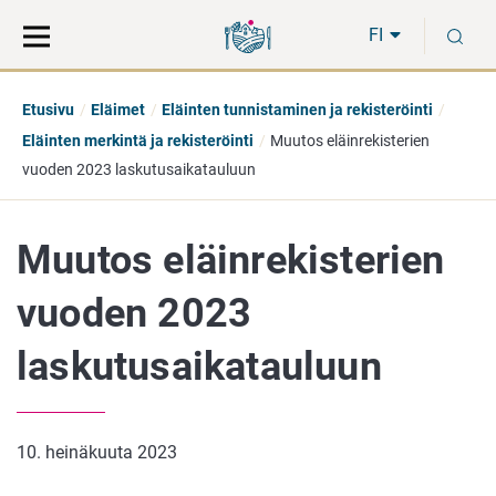
Siirry
Siirry
H
suoraan
koko
FI
sisältöön
sivuston
hakuun
Etusivu
Eläimet
Eläinten tunnistaminen ja rekisteröinti
Eläinten merkintä ja rekisteröinti
Muutos eläinrekisterien
vuoden 2023 laskutusaikatauluun
Muutos eläinrekisterien
vuoden 2023
laskutusaikatauluun
10. heinäkuuta 2023