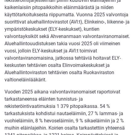
rekisteröintijärjestelmän piiriin kuuluviin eläinlajeihin ja
kaikenlaisiin pitopaikkoihin eläinmäärästä ja niiden
käyttötarkoituksesta riippumatta. Vuonna 2025 valvontoja
suorittivat aluehallintovirastot (AVI:t), Elinkeino-, liikenne- ja
ympäristökeskukset (ELY-keskukset), kuntien
valvontayksiköt sekä Ahvenanmaan valvontaviranomaiset.
Aluehallintouudistuksen takia vuosi 2025 oli viimeinen
vuosi, jolloin ELY-keskukset ja AVI:t toimivat
valvontaviranomaisina, jatkossa tehtäviä hoitavat ELY-
keskusten tehtävien osalta Elinvoimakeskukset ja
Aluehallintoviraston tehtävien osalta Ruokaviraston
valtioneläinlääkärit.
Vuoden 2025 aikana valvontaviranomaiset raportoivat
tarkastaneensa eläinten tunnistus- ja
rekisteröintivaatimuksia 1 379 pitopaikassa. 54 %
tarkastuksista kohdistui nautaeläimiin, 27 % lammas- ja
vuohieläimiin, 8 % hevoseläimiin, 9 % sikaeläimiin ja 2 %
muihin eläinlajeihin. Koirien osalta tarkastettiin yhteensä