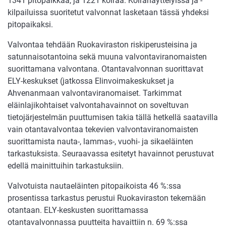
1341 pitopaikkaa, ja 1221 koiraa. Koiranäyttelyissä ja -
kilpailuissa suoritetut valvonnat lasketaan tässä yhdeksi
pitopaikaksi.
Valvontaa tehdään Ruokaviraston riskiperusteisina ja
satunnaisotantoina sekä muuna valvontaviranomaisten
suorittamana valvontana. Otantavalvonnan suorittavat
ELY-keskukset (jatkossa Elinvoimakeskukset ja
Ahvenanmaan valvontaviranomaiset. Tarkimmat
eläinlajikohtaiset valvontahavainnot on soveltuvan
tietojärjestelmän puuttumisen takia tällä hetkellä saatavilla
vain otantavalvontaa tekevien valvontaviranomaisten
suorittamista nauta-, lammas-, vuohi- ja sikaeläinten
tarkastuksista. Seuraavassa esitetyt havainnot perustuvat
edellä mainittuihin tarkastuksiin.
Valvotuista nautaeläinten pitopaikoista 46 %:ssa
prosentissa tarkastus perustui Ruokaviraston tekemään
otantaan. ELY-keskusten suorittamassa
otantavalvonnassa puutteita havaittiin n. 69 %:ssa