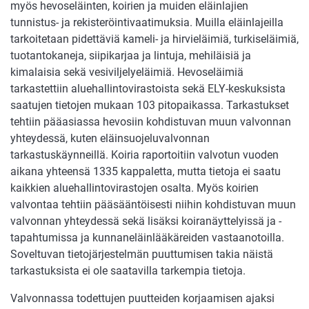
myös hevoseläinten, koirien ja muiden eläinlajien
tunnistus- ja rekisteröintivaatimuksia. Muilla eläinlajeilla
tarkoitetaan pidettäviä kameli- ja hirvieläimiä, turkiseläimiä,
tuotantokaneja, siipikarjaa ja lintuja, mehiläisiä ja
kimalaisia sekä vesiviljelyeläimiä. Hevoseläimiä
tarkastettiin aluehallintovirastoista sekä ELY-keskuksista
saatujen tietojen mukaan 103 pitopaikassa. Tarkastukset
tehtiin pääasiassa hevosiin kohdistuvan muun valvonnan
yhteydessä, kuten eläinsuojeluvalvonnan
tarkastuskäynneillä. Koiria raportoitiin valvotun vuoden
aikana yhteensä 1335 kappaletta, mutta tietoja ei saatu
kaikkien aluehallintovirastojen osalta. Myös koirien
valvontaa tehtiin pääsääntöisesti niihin kohdistuvan muun
valvonnan yhteydessä sekä lisäksi koiranäyttelyissä ja -
tapahtumissa ja kunnaneläinlääkäreiden vastaanotoilla.
Soveltuvan tietojärjestelmän puuttumisen takia näistä
tarkastuksista ei ole saatavilla tarkempia tietoja.
Valvonnassa todettujen puutteiden korjaamisen ajaksi