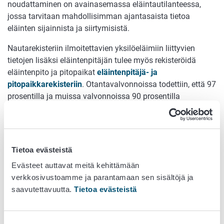
noudattaminen on avainasemassa eläintautilanteessa,
jossa tarvitaan mahdollisimman ajantasaista tietoa
eläinten sijainnista ja siirtymisistä.
Nautarekisteriin ilmoitettavien yksilöeläimiin liittyvien
tietojen lisäksi eläintenpitäjän tulee myös rekisteröidä
eläintenpito ja pitopaikat
eläintenpitäjä- ja
pitopaikkarekisteriin
. Otantavalvonnoissa todettiin, että 97
prosentilla ja muissa valvonnoissa 90 prosentilla
nautojenpitäjistä tiedot olivat kunnossa. Havaituista
puutteista enin osa liittyi pitopaikan
maksimikapasiteettitiedon ilmoittamiseen. Toiseksi yleisin
puute liittyi pitopaikan yhteyshenkilötietoihin, jotka
Tietoa evästeistä
saattoivat puuttua kokonaan tai tiedot olivat
Evästeet auttavat meitä kehittämään
vanhentuneita. Jonkin verran virheitä havaittiin myös
verkkosivustoamme ja parantamaan sen sisältöjä ja
eläintenpidon ja pitopaikkojen aktiivisuustiedoissa;
saavutettavuutta.
Tietoa evästeistä
eläintenpidon lopetusilmoituksia oli jäänyt tekemättä ja
osa rekisterissä aktiivisina olleista pitopaikoista ei ollut
enää todellisuudessa käytössä.
Suostumuksen