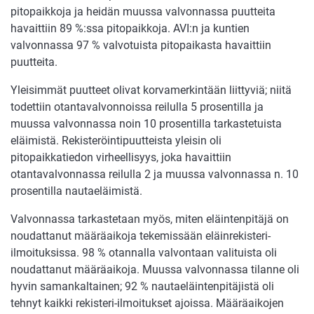
pitopaikkoja ja heidän muussa valvonnassa puutteita
havaittiin 89 %:ssa pitopaikkoja. AVI:n ja kuntien
valvonnassa 97 % valvotuista pitopaikasta havaittiin
puutteita.
Yleisimmät puutteet olivat korvamerkintään liittyviä; niitä
todettiin otantavalvonnoissa reilulla 5 prosentilla ja
muussa valvonnassa noin 10 prosentilla tarkastetuista
eläimistä. Rekisteröintipuutteista yleisin oli
pitopaikkatiedon virheellisyys, joka havaittiin
otantavalvonnassa reilulla 2 ja muussa valvonnassa n. 10
prosentilla nautaeläimistä.
Valvonnassa tarkastetaan myös, miten eläintenpitäjä on
noudattanut määräaikoja tekemissään eläinrekisteri-
ilmoituksissa. 98 % otannalla valvontaan valituista oli
noudattanut määräaikoja. Muussa valvonnassa tilanne oli
hyvin samankaltainen; 92 % nautaeläintenpitäjistä oli
tehnyt kaikki rekisteri-ilmoitukset ajoissa. Määräaikojen