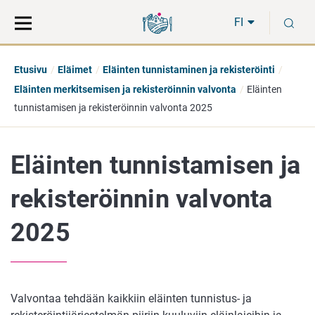
Siirry
Siirry
H
suoraan
koko
FI
sisältöön
sivuston
hakuun
Etusivu
Eläimet
Eläinten tunnistaminen ja rekisteröinti
Eläinten merkitsemisen ja rekisteröinnin valvonta
Eläinten
tunnistamisen ja rekisteröinnin valvonta 2025
Eläinten tunnistamisen ja
rekisteröinnin valvonta
2025
Valvontaa tehdään kaikkiin eläinten tunnistus- ja