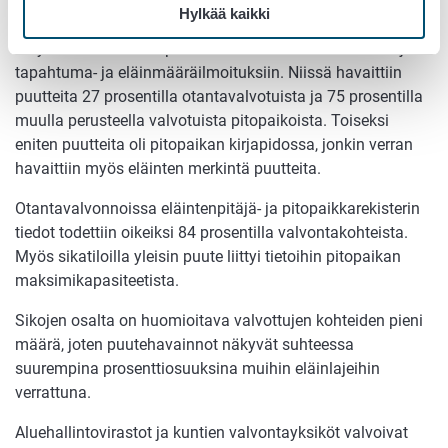
Hylkää kaikki
Sikaeläinten
pitopaikoissa enin osa havaituista puutteista
liittyi viime vuoden tapaan sikarekisteriin tehtäviin sikojen
tapahtuma- ja eläinmääräilmoituksiin. Niissä havaittiin
puutteita 27 prosentilla otantavalvotuista ja 75 prosentilla
muulla perusteella valvotuista pitopaikoista. Toiseksi
eniten puutteita oli pitopaikan kirjapidossa, jonkin verran
havaittiin myös eläinten merkintä puutteita.
Otantavalvonnoissa eläintenpitäjä- ja pitopaikkarekisterin
tiedot todettiin oikeiksi 84 prosentilla valvontakohteista.
Myös sikatiloilla yleisin puute liittyi tietoihin pitopaikan
maksimikapasiteetista.
Sikojen osalta on huomioitava valvottujen kohteiden pieni
määrä, joten puutehavainnot näkyvät suhteessa
suurempina prosenttiosuuksina muihin eläinlajeihin
verrattuna.
Aluehallintovirastot ja kuntien valvontayksiköt valvoivat