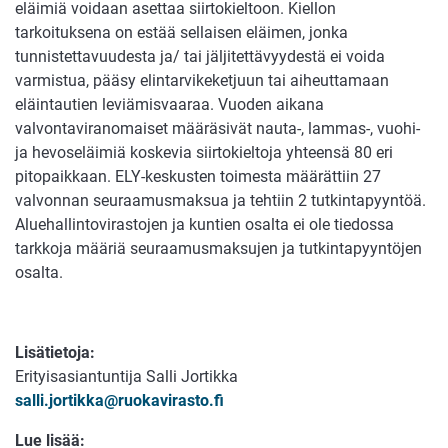
eläimiä voidaan asettaa siirtokieltoon. Kiellon
tarkoituksena on estää sellaisen eläimen, jonka
tunnistettavuudesta ja/ tai jäljitettävyydestä ei voida
varmistua, pääsy elintarvikeketjuun tai aiheuttamaan
eläintautien leviämisvaaraa. Vuoden aikana
valvontaviranomaiset määräsivät nauta-, lammas-, vuohi-
ja hevoseläimiä koskevia siirtokieltoja yhteensä 80 eri
pitopaikkaan. ELY-keskusten toimesta määrättiin 27
valvonnan seuraamusmaksua ja tehtiin 2 tutkintapyyntöä.
Aluehallintovirastojen ja kuntien osalta ei ole tiedossa
tarkkoja määriä seuraamusmaksujen ja tutkintapyyntöjen
osalta.
Lisätietoja:
Erityisasiantuntija Salli Jortikka
salli.jortikka@ruokavirasto.fi
Lue lisää: