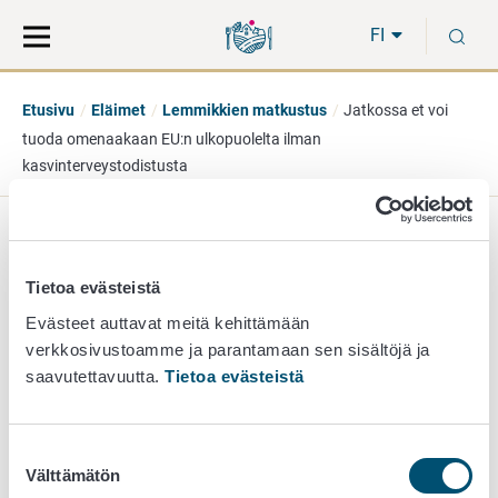
Siirry
Siirry
H
suoraan
koko
FI
sisältöön
sivuston
hakuun
Etusivu
Eläimet
Lemmikkien matkustus
Jatkossa et voi
tuoda omenaakaan EU:n ulkopuolelta ilman
kasvinterveystodistusta
Jatkossa et voi tuoda
Tietoa evästeistä
omenaakaan EU:n
Evästeet auttavat meitä kehittämään
verkkosivustoamme ja parantamaan sen sisältöjä ja
ulkopuolelta ilman
saavutettavuutta.
Tietoa evästeistä
kasvinterveystodistusta
Suostumuksen
Välttämätön
valinta