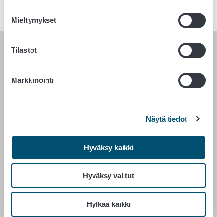
11. joulukuuta 2019
Mieltymykset
Tilastot
RUOKAVIRASTO
PL 100
Markkinointi
00027 RUOKAVIRASTO
Yhteystiedot
Näytä tiedot
Palaute
Tietosuojailmoitus
Hyväksy kaikki
Saavutettavuusseloste
Tietoa sivustosta
Evästeasetukset
Hyväksy valitut
Hylkää kaikki