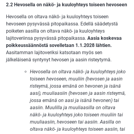
2.2 Hevosella on näkö- ja kuuloyhteys toiseen hevoseen
Hevosella on oltava näkö- ja kuuloyhteys toiseen
hevoseen pysyvässä pitopaikassa. Edellä säädetystä
poiketen aasilla on oltava näkö- ja kuuloyhteys
lajitoveriinsa pysy­vässä pitopaikassa.
Aasia koskevaa
poikkeussäännöstä sovelletaan 1.1.2028 lähtien.
Aasitamman lajitoveriksi katsotaan myös sen
jälkeläisenä syntynyt hevosen ja aasin risteytymä.
Hevosella on oltava näkö- ja kuuloyhteys joko
toiseen hevoseen, muuliin (hevosen ja aasin
risteymä, jossa emänä on hevonen ja isänä
aasi), muuliaasiin (hevosen ja aasin risteymä,
jossa emänä on aasi ja isänä hevonen) tai
aasiin. Muulilla ja muuliaasilla on oltava
näkö- ja kuuloyhteys joko toiseen muuliin tai
muuliaasiin, hevoseen tai aasiin. Aasilla on
oltava näkö- ja kuuloyhteys toiseen aasiin, tai