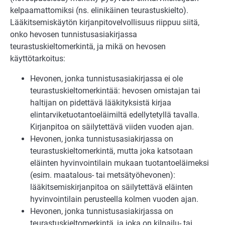
kelpaamattomiksi (ns. elinikäinen teurastuskielto).
Lääkitsemiskäytön kirjanpitovel­vollisuus riippuu siitä,
onko hevosen tunnistusasiakirjassa
teurastuskieltomerkintä, ja mikä on hevosen
käyttötarkoitus:
Hevonen, jonka tunnistusasiakirjassa ei ole
teurastuskieltomerkintää: hevosen omistajan tai
haltijan on pidettävä lääkityksistä kirjaa
elintarviketuotantoeläimiltä edellytetyllä tavalla.
Kirjanpitoa on säilytettävä viiden vuoden ajan.
Hevonen, jonka tunnistusasiakirjassa on
teurastuskieltomerkintä, mutta joka katsotaan
eläinten hyvinvointilain mukaan tuotantoeläimeksi
(esim. maatalous- tai metsätyöhevonen):
lääkitsemiskirjanpitoa on säilytettävä eläinten
hyvinvointilain perusteella kolmen vuoden ajan.
Hevonen, jonka tunnistusasiakirjassa on
teurastuskieltomerkintä, ja joka on kilpailu- tai