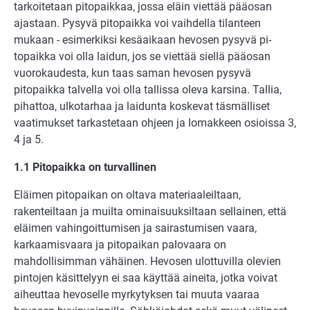
tarkoitetaan pitopaikkaa, jossa eläin viettää pääosan
ajastaan. Pysyvä pi­topaikka voi vaihdella tilanteen
mukaan - esimerkiksi kesäaikaan hevosen pysyvä pi­
topaikka voi olla laidun, jos se viettää siellä pääosan
vuorokaudesta, kun taas saman hevosen pysyvä
pitopaikka talvella voi olla tallissa oleva karsina. Tallia,
pihat­toa, ulko­tarhaa ja laidunta koskevat täsmälliset
vaatimukset tarkastetaan ohjeen ja lomak­keen osioissa 3,
4 ja 5.
1.1 Pitopaikka on turvallinen
Eläimen pitopaikan on oltava materiaaleiltaan,
rakenteiltaan ja muilta ominaisuuksil­taan sellainen, että
eläimen vahingoittumisen ja sairastumisen vaara,
karkaamisvaara ja pitopaikan palovaara on
mahdollisimman vähäinen. Hevosen ulottuvilla olevien
pintojen käsittelyyn ei saa käyttää aineita, jotka voivat
aiheuttaa hevoselle myrkytyk­sen tai muuta vaaraa