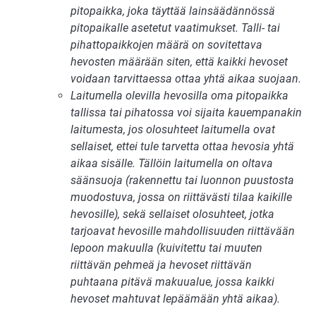
pitopaikka, joka täyttää lainsäädännössä
pitopaikalle asetetut vaatimukset. Talli- tai
pihattopaikkojen määrä on sovitettava
hevosten määrään siten, että kaikki hevoset
voidaan tarvittaessa ottaa yhtä aikaa suojaan.
Laitumella olevilla hevosilla oma pitopaikka
tallissa tai pihatossa voi sijaita kauempanakin
laitumesta, jos olosuhteet laitumella ovat
sellaiset, ettei tule tarvetta ottaa hevosia yhtä
aikaa sisälle. Tällöin laitumella on oltava
säänsuoja (rakennettu tai luonnon puustosta
muodostuva, jossa on riittävästi tilaa kaikille
hevosille), sekä sellaiset olosuhteet, jotka
tarjoavat hevosille mahdollisuuden riittävään
lepoon makuulla (kuivitettu tai muuten
riittävän pehmeä ja hevoset riittävän
puhtaana pitävä makuualue, jossa kaikki
hevoset mahtuvat lepäämään yhtä aikaa).