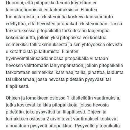
Huomioi, että pitopaikka-termiä käytetään eri
lainsäädännöissä eri tarkoituksissa. Eläinten
tunnistamista ja rekisteröintiä koskeva lainsäädäntö
edellyttää, että hevos­ten pitopaikat rekisteröidään. Tässä
tarkoituksessa pitopaikalla tarkoitetaan laajem­paa
kokonaisuutta, jolloin yksi pitopaikka voi koostua
esimerkiksi tallirakennuksesta ja sen yhteydessä olevista
ulkotarhoista ja laitumista. Eläinten
hyvinvointilainsäädän­nössä pitopaikalla viitataan
hevosen välittömään lähiympäristöön, jolloin pitopaikalla
tarkoitetaan esimerkiksi karsinaa, tallia, pihattoa, laidunta
tai ulkotarhaa, jossa he­vosta pidetään pysyvästi tai
tilapäisesti.
Ohjeen ja lomakkeen osiossa 1 käsitellään vaatimuksia,
jotka koskevat kaikkia pito­paikkoja, joissa hevosia
pidetään, joko pysyvästi tai tilapäisesti. Ohjeen ja
lomakkeen osiossa 2 arvioitavat vaatimukset koskevat
ainoastaan pysyvää pitopaikkaa. Pysyvällä pitopaikalla