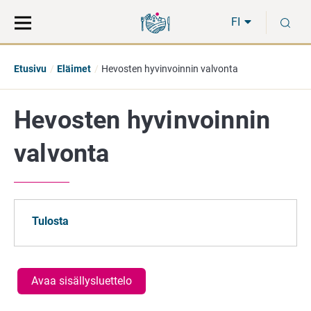
Siirry
Siirry
H
suoraan
koko
FI
sisältöön
sivuston
hakuun
Etusivu
Eläimet
Hevosten hyvinvoinnin valvonta
Hevosten hyvinvoinnin
valvonta
Tulosta
Avaa sisällysluettelo