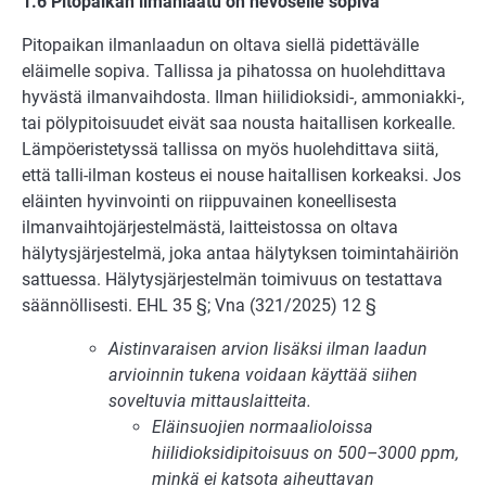
1.6 Pitopaikan ilmanlaatu on hevoselle sopiva
Pitopaikan ilmanlaadun on oltava siellä pidettävälle
eläimelle sopiva. Tallissa ja piha­tossa on huolehdittava
hyvästä ilmanvaihdosta. Ilman hiilidioksidi-, ammoniakki-,
tai pölypitoisuudet eivät saa nousta haitallisen korkealle.
Lämpöeristetyssä tallissa on myös huolehdittava siitä,
että talli-ilman kosteus ei nouse haitallisen korkeaksi. Jos
eläinten hyvinvointi on riippuvainen koneellisesta
ilmanvaihtojärjestelmästä, laitteis­tossa on oltava
hälytysjärjestelmä, joka antaa hälytyksen toimintahäiriön
sattuessa. Hälytysjärjestelmän toimivuus on testattava
säännöllisesti. EHL 35 §; Vna (321/2025) 12 §
Aistinvaraisen arvion lisäksi ilman laadun
arvioinnin tukena voidaan käyttää siihen
soveltuvia mittauslaitteita.
Eläinsuojien normaalioloissa
hiilidioksidipitoisuus on 500–3000 ppm,
minkä ei katsota aiheuttavan