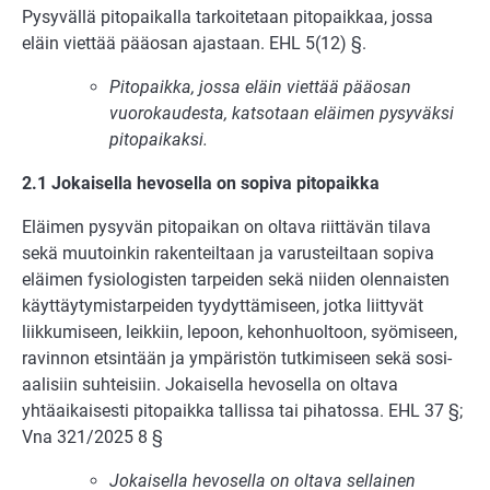
Pysyvällä pitopaikalla tarkoitetaan pitopaikkaa, jossa
eläin viettää pääosan ajastaan. EHL 5(12) §.
Pitopaikka, jossa eläin viettää pääosan
vuorokaudesta, katsotaan eläimen pysyväksi
pitopaikaksi.
2.1 Jokaisella hevosella on sopiva pitopaikka
Eläimen pysyvän pitopaikan on oltava riittävän tilava
sekä muutoinkin rakenteiltaan ja varusteiltaan sopiva
eläimen fysiologisten tarpeiden sekä niiden olennaisten
käyt­täytymistarpeiden tyydyttämiseen, jotka liittyvät
liikkumiseen, leikkiin, lepoon, ke­honhuoltoon, syömiseen,
ravinnon etsintään ja ympäristön tutkimiseen sekä sosi­
aali­siin suhteisiin. Jokaisella hevosella on oltava
yhtäaikaisesti pitopaikka tallissa tai piha­tossa. EHL 37 §;
Vna 321/2025 8 §
Jokaisella hevosella on oltava sellainen