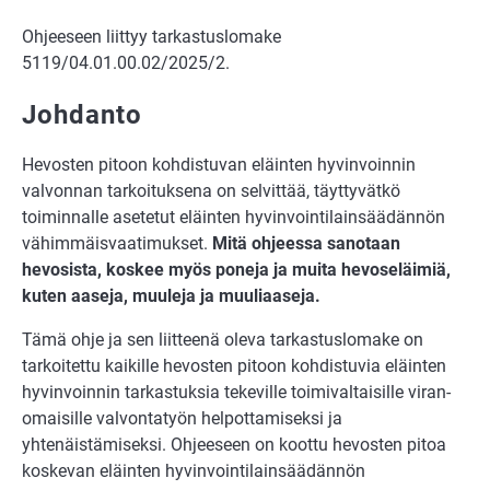
Ohjeeseen liittyy tarkastuslomake
5119/04.01.00.02/2025/2.
Johdanto
Hevosten pitoon kohdistuvan eläinten hyvinvoinnin
valvonnan tarkoituksena on sel­vittää, täyttyvätkö
toiminnalle asetetut eläinten hyvinvointilainsäädännön
vähim­mäisvaatimukset.
Mitä ohjeessa sanotaan
hevosista, koskee myös poneja ja muita hevoseläimiä,
kuten aaseja, muuleja ja muuliaaseja.
Tämä ohje ja sen liitteenä oleva tarkastuslomake on
tarkoitettu kaikille hevosten pitoon kohdistuvia eläinten
hyvinvoinnin tarkastuksia tekeville toimivaltaisille viran­
omaisille valvontatyön helpottamiseksi ja
yhtenäistämiseksi. Ohjeeseen on koottu hevosten pitoa
koskevan eläinten hyvinvointilainsäädännön