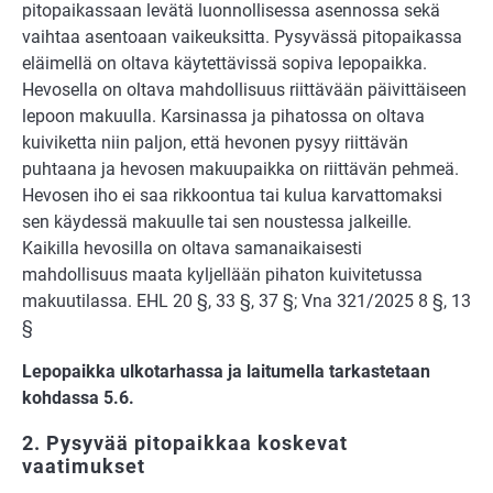
pitopai­kassaan levätä luonnollisessa asennossa sekä
vaihtaa asentoaan vaikeuksitta. Pysy­vässä pitopaikassa
eläimellä on oltava käytettävissä sopiva lepopaikka.
Hevosella on oltava mahdollisuus riittävään päivittäiseen
lepoon makuulla. Karsinassa ja pihatossa on oltava
kuiviketta niin paljon, että hevonen pysyy riittävän
puhtaana ja hevosen makuupaikka on riittävän pehmeä.
Hevosen iho ei saa rikkoontua tai kulua karvatto­maksi
sen käydessä makuulle tai sen noustessa jalkeille.
Kaikilla hevosilla on oltava samanaikaisesti
mahdollisuus maata kyljellään pihaton kuivitetussa
makuutilassa. EHL 20 §, 33 §, 37 §; Vna 321/2025 8 §, 13
§
Lepopaikka ulkotarhassa ja laitumella tarkastetaan
kohdassa 5.6.
2. Pysyvää pitopaikkaa koskevat
vaatimukset