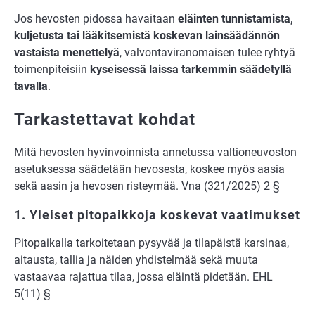
Jos hevosten pidossa havaitaan
eläinten tunnistamista,
kuljetusta tai lääkitsemistä koskevan lainsäädännön
vastaista menettelyä
, valvontaviranomaisen tulee ryhtyä
toimenpiteisiin
kyseisessä laissa tarkemmin säädetyllä
tavalla
.
Tarkastettavat kohdat
Mitä hevosten hyvinvoinnista annetussa valtioneuvoston
asetuksessa säädetään hevosesta, koskee myös aasia
sekä aasin ja hevosen risteymää. Vna (321/2025) 2 §
1. Yleiset pitopaikkoja koskevat vaatimukset
Pitopaikalla tarkoitetaan pysyvää ja tilapäistä karsinaa,
aitausta, tallia ja näiden yhdis­telmää sekä muuta
vastaavaa rajattua tilaa, jossa eläintä pidetään. EHL
5(11) §