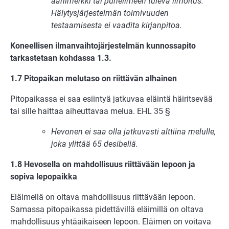
äänimerkki tai puhelimeen tuleva ilmoitus.
Hälytysjärjestelmän toimivuuden
testaamisesta ei vaadita kirjanpitoa.
Koneellisen ilmanvaihtojärjestelmän kunnossapito
tarkastetaan kohdassa 1.3.
1.7 Pitopaikan melutaso on riittävän alhainen
Pitopaikassa ei saa esiintyä jatkuvaa eläintä häiritsevää
tai sille haittaa aiheuttavaa melua. EHL 35 §
Hevonen ei saa olla jatkuvasti alttiina melulle,
joka ylittää 65 desibeliä.
1.8 Hevosella on mahdollisuus riittävään lepoon ja
sopiva lepopaikka
Eläimellä on oltava mahdollisuus riittävään lepoon.
Samassa pitopaikassa pidettävillä eläimillä on oltava
mahdollisuus yhtäaikaiseen lepoon. Eläimen on voitava