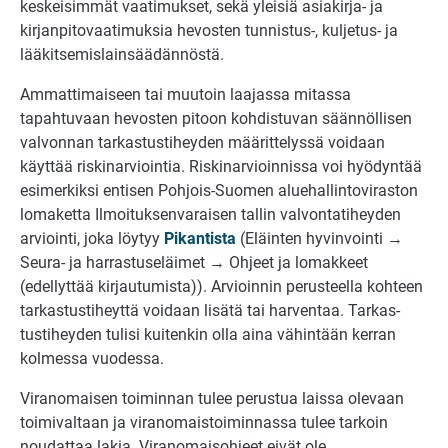
keskeisimmät vaatimuk­set, sekä yleisiä asiakirja- ja
kirjanpitovaatimuksia hevosten tunnistus-, kuljetus- ja
lääkitsemislainsäädännöstä.
Ammattimaiseen tai muutoin laajassa mitassa
tapahtuvaan hevosten pitoon kohdis­tuvan säännöllisen
valvonnan tarkastustiheyden määrittelyssä voidaan
käyttää riskin­arviointia. Riskinarvioinnissa voi hyödyntää
esimerkiksi entisen Pohjois-Suomen alue­hallinto­viraston
lomaketta Ilmoituksenvaraisen tallin valvontatiheyden
arviointi, joka löytyy
Pikantista
(Eläinten hyvinvointi →
Seura- ja harrastuseläimet → Ohjeet ja lo­makkeet
(edellyttää kirjautumista)). Arvioinnin perusteella kohteen
tarkastustiheyttä voidaan lisätä tai har­ven­taa. Tarkas­
tustiheyden tulisi kuitenkin olla aina vähintään kerran
kolmessa vuo­dessa.
Viranomaisen toiminnan tulee perustua laissa olevaan
toimivaltaan ja viranomais­toiminnassa tulee tarkoin
noudattaa lakia. Viranomaisohjeet eivät ole