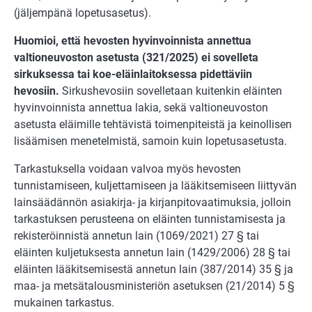
(jäljempänä lopetusasetus).
Huomioi, että hevosten hyvinvoinnista annettua
valtioneuvoston asetusta (321/2025) ei sovelleta
sirkuksessa tai koe-eläinlaitoksessa pidettäviin
hevosiin.
Sirkushevosiin sovelletaan kuitenkin eläinten
hyvinvoinnista annettua lakia, sekä val­tioneuvoston
asetusta eläimille tehtävistä toimenpiteistä ja keinollisen
lisäämisen menetelmistä, samoin kuin lopetusasetusta.
Tarkastuksella voidaan valvoa myös hevosten
tunnistamiseen, kuljettamiseen ja lää­kitsemiseen liittyvän
lainsäädännön asiakirja- ja kirjanpitovaatimuksia, jolloin
tarkas­tuksen perusteena on eläinten tunnistamisesta ja
rekisteröinnistä annetun lain (1069/2021) 27 § tai
eläinten kuljetuksesta annetun lain (1429/2006) 28 § tai
eläin­ten lääkitsemisestä annetun lain (387/2014) 35 § ja
maa- ja metsätalousministeriön asetuksen (21/2014) 5 §
mukainen tarkastus.