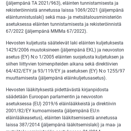
(jäljempänä TA 2021/963), eläinten tunnistamisesta ja
rekisteröinnistä annetussa laissa 1069/2021 (jäljempänä
eläintunnistuslaki) sekä maa- ja metsätalousministeriön
asetuksessa eläinten tunnistamisesta ja rekisteröinnistä
67/2022 (jäljempänä MMMa 67/2022).
Hevosten kuljetusta säätelevät laki eläinten kuljetuksesta
1429/2006 muutoksineen (jäljempänä EKL) ja neuvoston
asetus (EY) N:o 1/2005 eläinten suojelusta kuljetuksen ja
siihen liittyvien toimenpiteiden aikana sekä direktiivien
64/432/ETY ja 93/119/EY ja asetuksen (EY) N:o 1255/97
muuttamisesta (jäljempänä eläinkuljetusasetus).
Hevosten lääkityksestä pidettävästä kirjanpidosta
säädetään Euroopan parlamentin ja neuvoston
asetuksessa (EU) 2019/6 eläinlääkkeistä ja direktiivin
2001/82/EY ku­moamisesta (jäljempänä EU:n
eläinlääkeasetus), eläinten lääkitsemisestä anne­tussa
laissa 387/2014 (jäljempänä lääkitsemislaki) ja maa- ja