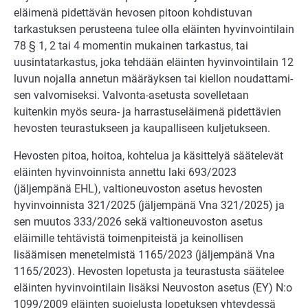
eläimenä pidettävän hevosen pitoon kohdistuvan
tarkastuksen perusteena tulee olla eläinten hyvinvointi­lain
78 § 1, 2 tai 4 momentin mukainen tarkastus, tai
uusintatarkastus, joka tehdään eläinten hyvinvointilain 12
luvun nojalla annetun määräyksen tai kiellon noudattami­
sen valvo­miseksi. Valvonta-asetusta sovelletaan
kuitenkin myös seura- ja harrastus­eläimenä pidettävien
hevosten teurastukseen ja kaupalliseen kuljetukseen.
Hevosten pitoa, hoitoa, kohtelua ja käsittelyä säätelevät
eläinten hyvinvoinnista annettu laki 693/2023
(jäljempänä EHL), valtioneuvoston asetus hevosten
hyvinvoin­nista 321/2025 (jäljempänä Vna 321/2025) ja
sen muutos 333/2026 sekä valtioneuvoston asetus
eläimille tehtä­vistä toimenpiteistä ja keinollisen
lisäämisen menetelmistä 1165/2023 (jäljempänä Vna
1165/2023). Hevosten lopetusta ja teurastusta säätelee
eläinten hyvinvointilain lisäksi Neuvoston asetus (EY) N:o
1099/2009 eläinten suojelusta lopetuksen yhtey­dessä