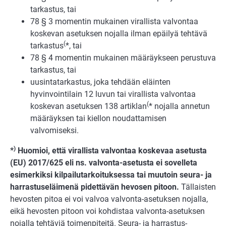
tarkastus, tai
78 § 3 momentin mukainen virallista valvontaa
koskevan asetuksen nojalla ilman epäilyä tehtävä
(
tarkastus
*, tai
78 § 4 momentin mukainen määräykseen perus­tuva
tarkastus, tai
uusintatarkastus, joka tehdään eläinten
hyvinvointilain 12 luvun tai virallista valvontaa
(
koskevan asetuksen 138 artiklan
* nojalla annetun
määräyksen tai kiellon noudattamisen
valvomiseksi.
)
*
Huomioi, että virallista valvontaa koskevaa asetusta
(EU) 2017/625 eli ns. val­vonta-asetusta ei sovelleta
esimerkiksi kilpailutarkoituksessa tai muutoin seura- ja
harrastus­eläimenä pidettävän hevosen pitoon.
Tällaisten
hevosten pitoa ei voi val­voa valvonta-asetuksen nojalla,
eikä hevosten pitoon voi kohdistaa valvonta-asetuk­sen
nojalla tehtäviä toimenpiteitä. Seura- ja harrastus­