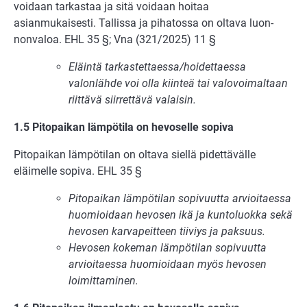
voidaan tarkastaa ja sitä voidaan hoitaa
asianmukaisesti. Tallissa ja pihatossa on oltava luon­
nonvaloa. EHL 35 §; Vna (321/2025) 11 §
Eläintä tarkastettaessa/hoidettaessa
valonlähde voi olla kiinteä tai valovoimaltaan
riittävä siirrettävä valaisin.
1.5 Pitopaikan lämpötila on hevoselle sopiva
Pitopaikan lämpötilan on oltava siellä pidettävälle
eläimelle sopiva. EHL 35 §
Pitopaikan lämpötilan sopivuutta arvioitaessa
huomioidaan hevosen ikä ja kuntoluokka sekä
hevosen karvapeitteen tiiviys ja paksuus.
Hevosen kokeman lämpötilan sopivuutta
arvioitaessa huomioidaan myös hevosen
loimittaminen.