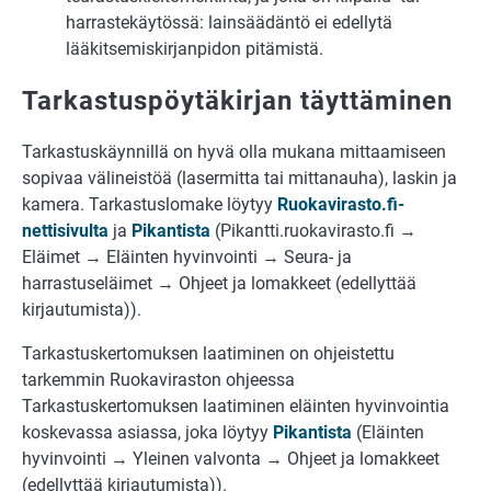
harrastekäytössä: lainsäädäntö ei edellytä
lääkitsemiskirjanpidon pitämistä.
Tarkastuspöytäkirjan täyttäminen
Tarkastuskäynnillä on hyvä olla mukana mittaamiseen
sopivaa välineistöä (lasermitta tai mittanauha), laskin ja
kamera. Tarkastuslomake löytyy
Ruokavirasto.fi-
nettisivulta
ja
Pikan­tista
(Pikantti.ruokavirasto.fi →
Eläimet → Eläinten hyvinvointi → Seura- ja
harrastuseläimet → Ohjeet ja lomakkeet (edellyttää
kirjautumista)).
Tarkastuskertomuksen laatiminen on ohjeistettu
tarkemmin Ruokaviraston ohjeessa
Tarkastuskertomuksen laatiminen eläinten hyvinvointia
koskevassa asiassa, joka löy­tyy
Pikantista
(Eläinten
hyvinvointi → Yleinen valvonta → Ohjeet ja lomakkeet
(edellyttää kirjautumista)).