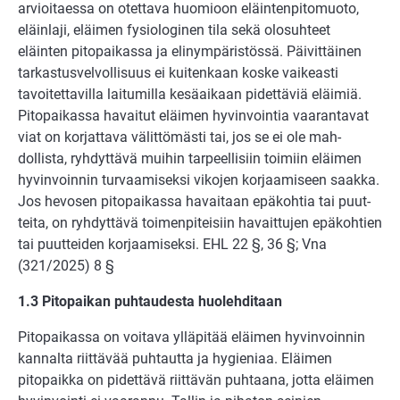
arvioitaessa on otettava huo­mioon eläin­tenpitomuoto,
eläinlaji, eläimen fysiologinen tila sekä olosuhteet
eläinten pitopai­kassa ja elinympäristössä. Päivittäinen
tarkastusvelvollisuus ei kuitenkaan koske vai­keasti
tavoitettavilla laitumilla kesäaikaan pidettäviä eläimiä.
Pitopaikassa havaitut eläimen hyvinvointia vaaran­tavat
viat on korjattava välittömästi tai, jos se ei ole mah­
dollista, ryhdyttävä muihin tarpeellisiin toimiin eläimen
hyvinvoinnin turvaamiseksi vikojen korjaamiseen saakka.
Jos hevosen pitopaikassa havaitaan epäkohtia tai puut­
teita, on ryhdyttävä toimenpiteisiin havaittujen epäkohtien
tai puutteiden korjaa­miseksi. EHL 22 §, 36 §; Vna
(321/2025) 8 §
1.3 Pitopaikan puhtaudesta huolehditaan
Pitopaikassa on voitava ylläpitää eläimen hyvinvoinnin
kannalta riittävää puhtautta ja hygieniaa. Eläimen
pitopaikka on pidettävä riittävän puhtaana, jotta eläimen