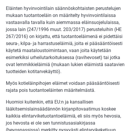
Eläinten hyvinvointilain säännöskohtaisten perustelujen
mukaan tuotantoeläin on määritelty hyvinvointilaissa
vastaavalla tavalla kuin aiemmassa eläinsuojelulaissa,
jossa lain (247/1996 muut. 203/2017) perusteluihin (HE
267/2016) on kirjattu, että tuotantoeläimenä ei pidettäisi
seura-, kilpa- ja harras­tuseläimiä, joita ei pääsääntöi­sesti
käytetä maataloustoimintaan, vaan joita käyte­tään
esimerkiksi urheilutarkoituk­sessa (ravihevoset) tai jotka
ovat lemmikkieläimiä (mukaan lukien eläimistä saatavien
tuotteiden kotitarvekäyttö).
Myös kotieläinpihojen eläimet voidaan pääsään­töisesti
rajata pois tuotantoeläinten määritelmästä.
Huomioi kuitenkin, että EU:n ja kansallisen
lääkitsemislainsäädännön kirjanpitovaati­mus koskee
kaikkia elintarviketuotantoeläimiä, eli siis myös hevosia,
jos hevosta ei ole sen tunnistusasiakirjassa
(hevospassissa) merkitty pysyvästi elintarvikeketjuun