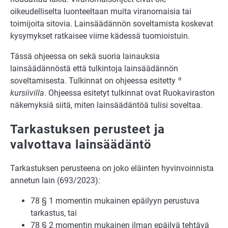
oikeudelliselta luonteeltaan muita viranomaisia tai
toimijoita sitovia. Lainsäädännön soveltamista koskevat
kysymykset ratkaisee viime kädessä tuomioistuin.
Tässä ohjeessa on sekä suoria lainauksia
lainsäädännöstä että tulkintoja lainsäädän­nön
soveltamisesta. Tulkinnat on ohjeessa esitetty
º
kursiivilla
. Ohjeessa esitetyt tul­kinnat ovat Ruokaviraston
näkemyksiä siitä, miten lainsäädäntöä tulisi soveltaa.
Tarkastuksen perusteet ja
valvottava lainsäädäntö
Tarkastuksen perusteena on joko eläinten hyvinvoinnista
annetun lain (693/2023):
78 § 1 momentin mukainen epäilyyn perustuva
tarkastus, tai
78 § 2 momentin mukainen ilman epäilyä tehtävä