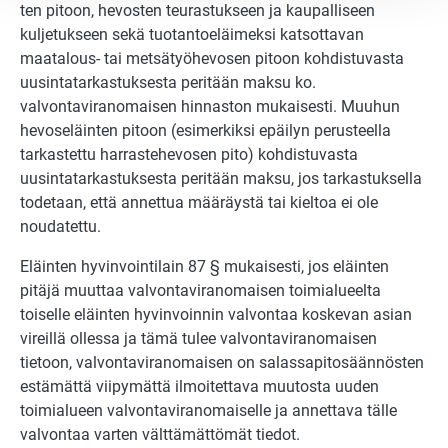
ten pitoon, hevosten teuras­tukseen ja kaupalliseen
kuljetukseen sekä tuotan­toeläimeksi katsottavan
maatalous- tai metsätyö­hevo­sen pitoon kohdistuvasta
uusintatarkas­tuksesta peritään maksu ko.
valvontaviranomai­sen hinnaston mukaisesti. Muuhun
hevoseläinten pitoon (esimer­kiksi epäilyn perusteella
tarkastettu harrastehevosen pito) kohdistuvasta
uusintatar­kastuk­sesta peritään maksu, jos tarkastuksella
tode­taan, että annettua määräystä tai kiel­toa ei ole
noudatettu.
Eläinten hyvinvointilain 87 § mukaisesti, jos eläinten
pitäjä muuttaa valvontaviran­omaisen toimialueelta
toiselle eläinten hyvinvoinnin valvontaa koskevan asian
vireillä ollessa ja tämä tulee valvontaviranomaisen
tietoon, valvontaviranomaisen on salas­sapitosäännösten
estämättä viipymättä ilmoitettava muutosta uuden
toimialueen valvontaviranomaiselle ja annettava tälle
valvontaa varten välttämättömät tiedot.