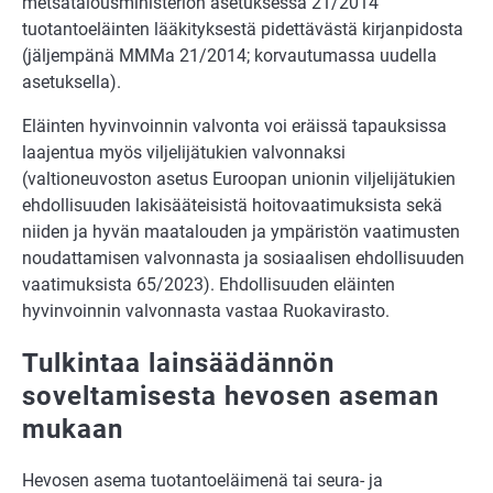
metsätalousministeriön ase­tuksessa 21/2014
tuotantoeläinten lääkityksestä pidettävästä kirjanpidosta
(jäljem­pänä MMMa 21/2014; korvautumassa uudella
asetuksella).
Eläinten hyvinvoinnin valvonta voi eräissä tapauksissa
laajentua myös viljelijätukien valvonnaksi
(valtioneuvoston asetus Euroopan unionin viljelijätukien
ehdollisuuden lakisääteisistä hoitovaatimuksista sekä
niiden ja hyvän maatalouden ja ympäristön vaatimusten
noudattamisen valvonnasta ja sosiaalisen ehdollisuuden
vaatimuksista 65/2023). Ehdollisuuden eläinten
hyvinvoin­nin valvonnasta vastaa Ruokavirasto.
Tulkintaa lainsäädännön
soveltamisesta hevosen aseman
mukaan
Hevosen asema tuotantoeläimenä tai seura- ja