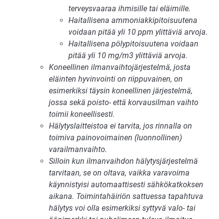
terveysvaaraa ihmisille tai eläimille.
Haitallisena ammoniakkipitoisuutena
voidaan pitää yli 10 ppm ylittäviä arvoja.
Haitallisena pölypitoisuutena voidaan
pitää yli 10 mg/m3 ylittäviä arvoja.
Koneellinen ilmanvaihtojärjestelmä, josta
eläinten hyvin­vointi on riippuvainen, on
esimerkiksi täysin koneellinen järjestelmä,
jossa sekä poisto- että korvausilman vaihto
toimii koneellisesti.
Hälytyslaitteistoa ei tarvita, jos rinnalla on
toimiva painovoimainen (luonnollinen)
varailmanvaihto.
Silloin kun ilmanvaihdon hälytysjärjestelmä
tarvitaan, se on oltava, vaikka varavoima
käynnistyisi automaattisesti sähkökatkoksen
aikana. Toimintahäiriön sattuessa tapahtuva
hälytys voi olla esimerkiksi syttyvä valo- tai