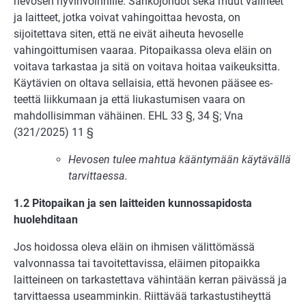
hevosen hyvinvoinnille. Sähköjohdot sekä muut välineet
ja lait­teet, jotka voivat vahingoittaa hevosta, on
sijoitettava siten, että ne eivät aiheuta he­voselle
vahingoittumisen vaaraa. Pitopaikassa oleva eläin on
voitava tarkastaa ja sitä on voitava hoitaa vaikeuksitta.
Käytävien on oltava sellaisia, että hevonen pääsee es­
teettä liikkumaan ja että liukastumisen vaara on
mahdollisimman vähäinen. EHL 33 §, 34 §; Vna
(321/2025) 11 §
Hevosen tulee mahtua kääntymään käytävällä
tarvittaessa.
1.2 Pitopaikan ja sen laitteiden kunnossapidosta
huolehditaan
Jos hoidossa oleva eläin on ihmisen välittömässä
valvonnassa tai tavoitettavissa, eläi­men pitopaikka
laitteineen on tarkastettava vähintään kerran päivässä ja
tarvittaessa useamminkin. Riittävää tarkastustiheyttä