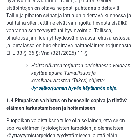
hyvin­vointi ei vaa­rannu. Tallin ja pihaton seinien
sisäpintojen on oltava helposti puhtaana pidettä­viä.
Tallin ja pihaton seinät ja lattia on pidettävä kunnossa ja
puhtaina siten, että ne eivät vahingoita hevosta eivätkä
vaaranna sen terveyttä tai hyvinvointia. Tal­lissa,
pihatossa ja niiden yhteydessä olevassa rehuvaras­tossa
ja lantalassa on huoleh­dittava haittaeläinten torjunnasta.
EHL 33 §, 36 §; Vna (321/2025) 11 §
Haittaeläinten torjuntaa arvioitaessa voidaan
käyttää apuna Turvallisuus ja
kemikaaliviraston (Tukes) ohjetta:
Jyrsijätorjunnan hyvän käytännön ohje.
1.4 Pitopaikan valaistus on hevoselle sopiva ja riittävä
eläimen tarkastamiseen ja hoitamiseen
Pitopaikan valaistuksen tulee olla sellainen, että se on
sopiva eläimen fysiologisten tarpeiden ja olennaisten
käyttäytymistarpeiden tyydyttämiseen ja että eläin