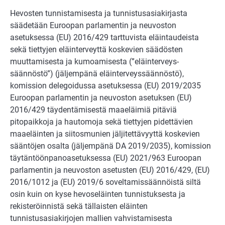
Hevosten tunnistamisesta ja tunnistusasiakirjasta
säädetään Euroopan parlamentin ja neuvoston
asetuksessa (EU) 2016/429 tarttuvista eläintaudeista
sekä tiettyjen eläinterveyttä koskevien säädösten
muuttamisesta ja kumoamisesta (”eläinterveys­
säännöstö”) (jäljempänä eläinterveyssäännöstö),
komission delegoidussa asetuksessa (EU) 2019/2035
Euroopan parlamentin ja neuvoston asetuksen (EU)
2016/429 täy­dentämisestä maaeläimiä pitäviä
pitopaikkoja ja hautomoja sekä tiettyjen pidettä­vien
maaeläinten ja siitosmunien jäljitettävyyttä koskevien
sääntöjen osalta (jäljem­pänä DA 2019/2035), komission
täytäntöönpanoasetuksessa (EU) 2021/963 Euroo­pan
parlamentin ja neuvoston asetusten (EU) 2016/429, (EU)
2016/1012 ja (EU) 2019/6 soveltamissäännöistä siltä
osin kuin on kyse hevoseläinten tunnistuksesta ja
rekisteröinnistä sekä tällaisten eläinten
tunnistusasiakirjojen mallien vahvistamisesta