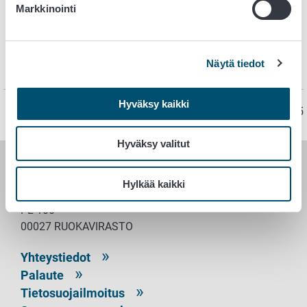
Go bártida
Markkinointi
Ná bivddát cealkámuša dahje soabadallama
Näytä tiedot
Lávdegotti lahtut ja doaibmabadji
Hyväksy kaikki
Sivu on viimeksi päivitetty 29.7.2025
Hyväksy valitut
RUOKAVIRASTO
Hylkää kaikki
PL 100
00027 RUOKAVIRASTO
Yhteystiedot
Palaute
Tietosuojailmoitus