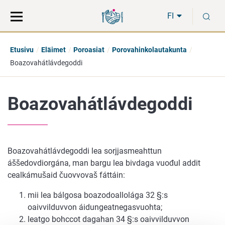
Siirry
Siirry
H
suoraan
koko
FI
sisältöön
sivuston
hakuun
Etusivu
Eläimet
Poroasiat
Porovahinkolautakunta
Boazovahátlávdegoddi
Boazovahátlávdegoddi
Boazovahátlávdegoddi lea sorjjasmeahttun
áššedovdiorgána, man bargu lea bivdaga vuođul addit
cealkámušaid čuovvovaš fáttáin:
mii lea bálgosa boazodoallolága 32 §:s
oaivvilduvvon áidungeatnegasvuohta;
leatgo bohccot dagahan 34 §:s oaivvilduvvon