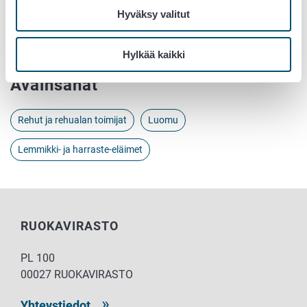
Hyväksy valitut
EU:n asetus luonnonmukaisen lemmikkieläinten ruoan
merkinnöistä (EU) 2023/2419
Hylkää kaikki
Avainsanat
Rehut ja rehualan toimijat
Luomu
Lemmikki- ja harraste-eläimet
RUOKAVIRASTO
PL 100
00027 RUOKAVIRASTO
Yhteystiedot