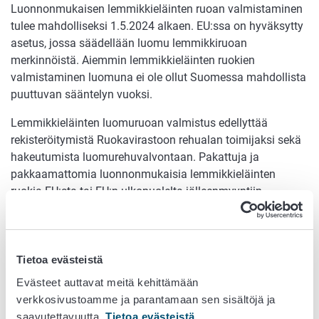
Luonnonmukaisen lemmikkieläinten ruoan valmistaminen
tulee mahdolliseksi 1.5.2024 alkaen. EU:ssa on hyväksytty
asetus, jossa säädellään luomu lemmikkiruoan
merkinnöistä. Aiemmin lemmikkieläinten ruokien
valmistaminen luomuna ei ole ollut Suomessa mahdollista
puuttuvan sääntelyn vuoksi.
Lemmikkieläinten luomuruoan valmistus edellyttää
rekisteröitymistä Ruokavirastoon rehualan toimijaksi sekä
hakeutumista luomurehuvalvontaan. Pakattuja ja
pakkaamattomia luonnonmukaisia lemmikkieläinten
ruokia EU:sta tai EU:n ulkopuolelta jälleenmyyntiin
maahantuovien yritysten tarvitsee myös rekisteröityä
rehualan toimijoiksi ja hakeutua luomurehuvalvontaan.
Ainoastaan luonnonmukaisia lemmikkieläinten ruokia
myyvien yksittäisten vähittäiskauppojen ei tarvitse
Tietoa evästeistä
rekisteröityä eikä hakeutua luomurehuvalvontaan.
Evästeet auttavat meitä kehittämään
verkkosivustoamme ja parantamaan sen sisältöjä ja
Luonnonmukaisen lemmikkieläinten ruoan
saavutettavuutta.
Tietoa evästeistä