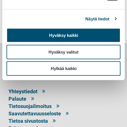
Avainsanat
Näytä tiedot
Rehut ja rehualan toimijat
Hyväksy kaikki
Hyväksy valitut
RUOKAVIRASTO
Hylkää kaikki
PL 100
00027 RUOKAVIRASTO
Yhteystiedot
Palaute
Tietosuojailmoitus
Saavutettavuusseloste
Tietoa sivustosta