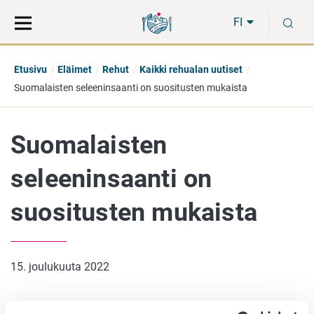
Siirry
Siirry
H
suoraan
koko
FI
sisältöön
sivuston
hakuun
Etusivu
Eläimet
Rehut
Kaikki rehualan uutiset
Suomalaisten seleeninsaanti on suositusten mukaista
Suomalaisten
seleeninsaanti on
suositusten mukaista
15. joulukuuta 2022
Kansallinen seleeniseurantatyöryhmä on julkaissut