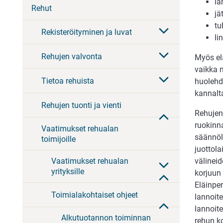
la
Rehut
jä
tu
Rekisteröityminen ja luvat
li
Rehujen valvonta
Myös elä
vaikka n
Tietoa rehuista
huolehdi
kannalt
Rehujen tuonti ja vienti
Rehujen
ruokinna
Vaatimukset rehualan
säännöl
toimijoille
juottola
Vaatimukset rehualan
välinei
yrityksille
korjuun 
Eläinper
Toimialakohtaiset ohjeet
lannoit
lannoite
Alkutuotannon toiminnan
rehun k