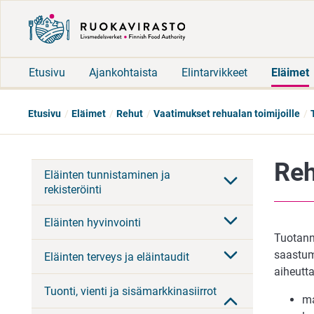
Etusivu
Ajankohtaista
Elintarvikkeet
Eläimet
Etusivu
Eläimet
Rehut
Vaatimukset rehualan toimijoille
Reh
Eläinten tunnistaminen ja
rekisteröinti
Eläinten hyvinvointi
Tuotanno
saastumi
Eläinten terveys ja eläintaudit
aiheutt
Tuonti, vienti ja sisämarkkinasiirrot
ma