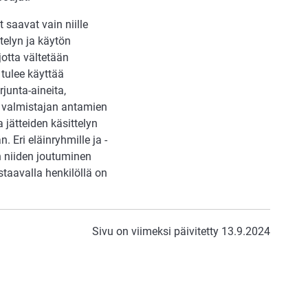
 saavat vain niille
ttelyn ja käytön
 jotta vältetään
tulee käyttää
junta-aineita,
ää valmistajan antamien
 jätteiden käsittelyn
. Eri eläinryhmille ja -
än niiden joutuminen
vastaavalla henkilöllä on
Sivu on viimeksi päivitetty 13.9.2024