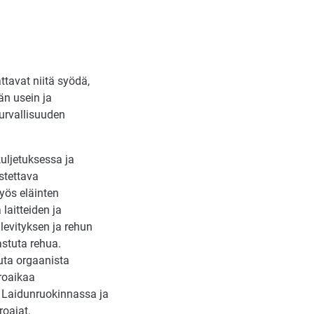
ttavat niitä syödä,
än usein ja
turvallisuuden
uljetuksessa ja
istettava
yös eläinten
laitteiden ja
levityksen ja rehun
aastuta rehua.
uuta orgaanista
roaikaa
ä. Laidunruokinnassa ja
roajat.