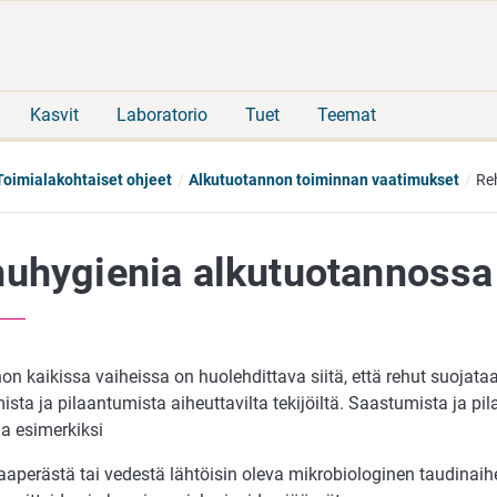
Siirry
Siirry
suoraan
koko
sisältöön
sivuston
hakuun
Kasvit
Laboratorio
Tuet
Teemat
Toimialakohtaiset ohjeet
Alkutuotannon toiminnan vaatimukset
Re
uhygienia alkutuotannossa
n kaikissa vaiheissa on huolehdittava siitä, että rehut suojata
sta ja pilaantumista aiheuttavilta tekijöiltä. Saastumista ja pi
aa esimerkiksi
aperästä tai vedestä lähtöisin oleva mikrobiologinen taudinaihe