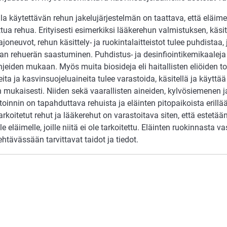
la käytettävän rehun jakelujärjestelmän on taattava, että eläimet
ttua rehua. Erityisesti esimerkiksi lääkerehun valmistuksen, käsi
ajoneuvot, rehun käsittely- ja ruokintalaitteistot tulee puhdistaa,
an rehuerän saastuminen. Puhdistus- ja desinfiointikemikaaleja 
jeiden mukaan. Myös muita biosideja eli haitallisten eliöiden tor
eita ja kasvinsuojeluaineita tulee varastoida, käsitellä ja käytt
 mukaisesti. Niiden sekä vaarallisten aineiden, kylvösiemenen ja
toinnin on tapahduttava rehuista ja eläinten pitopaikoista erillään
 tarkoitetut rehut ja lääkerehut on varastoitava siten, että estetä
lle eläimelle, joille niitä ei ole tarkoitettu. Eläinten ruokinnasta 
ehtävässään tarvittavat taidot ja tiedot.