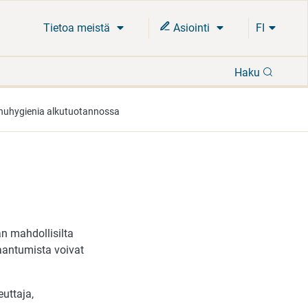
Tietoa meistä
Asiointi
FI
Hae
Haku
huhygienia alkutuotannossa
an mahdollisilta
laantumista voivat
uttaja,