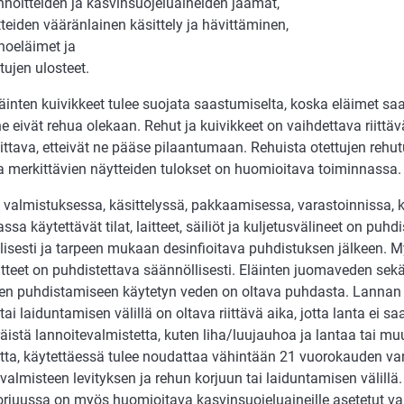
nnoitteiden ja kasvinsuojeluaineiden jäämät,
tteiden vääränlainen käsittely ja hävittäminen,
hoeläimet ja
ntujen ulosteet.
inten kuivikkeet tulee suojata saastumiselta, koska eläimet saa
e eivät rehua olekaan. Rehut ja kuivikkeet on vaihdettava riittäv
ttava, etteivät ne pääse pilaantumaan. Rehuista otettujen rehu
a merkittävien näytteiden tulokset on huomioitava toiminnassa.
 valmistuksessa, käsittelyssä, pakkaamisessa, varastoinnissa, k
ssa käytettävät tilat, laitteet, säiliöt ja kuljetusvälineet on puhd
lisesti ja tarpeen mukaan desinfioitava puhdistuksen jälkeen. M
itteet on puhdistettava säännöllisesti. Eläinten juomaveden sekä 
den puhdistamiseen käytetyn veden on oltava puhdasta. Lannan 
tai laiduntamisen välillä on oltava riittävä aika, jotta lanta ei s
äistä lannoitevalmistetta, kuten liha/luujauhoa ja lantaa tai m
etta, käytettäessä tulee noudattaa vähintään 21 vuorokauden va
valmisteen levityksen ja rehun korjuun tai laiduntamisen välill
orjuussa on myös huomioitava kasvinsuojeluaineille asetetut va