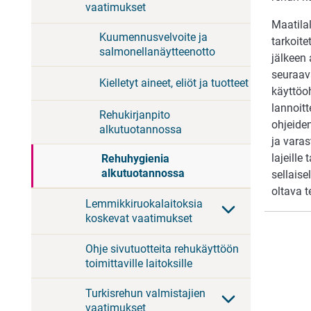
vaatimukset
Maatilal
Kuumennusvelvoite ja
tarkoite
salmonellanäytteenotto
jälkeen 
seuraav
Kielletyt aineet, eliöt ja tuotteet
käyttöoh
lannoitt
Rehukirjanpito
ohjeiden
alkutuotannossa
ja varas
lajeille
Rehuhygienia
alkutuotannossa
sellaise
oltava t
Lemmikkiruokalaitoksia
koskevat vaatimukset
Ohje sivutuotteita rehukäyttöön
toimittaville laitoksille
Turkisrehun valmistajien
vaatimukset