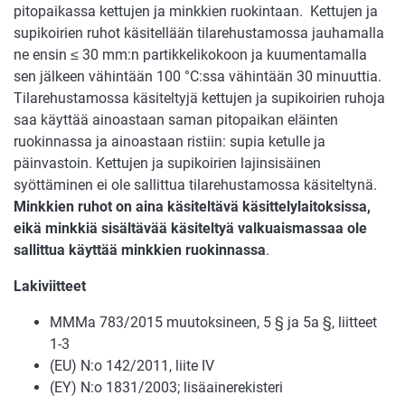
pitopaikassa kettujen ja minkkien ruokintaan. Kettujen ja
supikoirien ruhot käsitellään tilarehustamossa jauhamalla
ne ensin ≤ 30 mm:n partikkelikokoon ja kuumentamalla
sen jälkeen vähintään 100 °C:ssa vähintään 30 minuuttia.
Tilarehustamossa käsiteltyjä kettujen ja supikoirien ruhoja
saa käyttää ainoastaan saman pitopaikan eläinten
ruokinnassa ja ainoastaan ristiin: supia ketulle ja
päinvastoin. Kettujen ja supikoirien lajinsisäinen
syöttäminen ei ole sallittua tilarehustamossa käsiteltynä.
Minkkien ruhot on aina käsiteltävä käsittelylaitoksissa,
eikä minkkiä sisältävää käsiteltyä valkuaismassaa ole
sallittua käyttää minkkien ruokinnassa
.
Lakiviitteet
MMMa 783/2015 muutoksineen, 5 § ja 5a §, liitteet
1-3
(EU) N:o 142/2011, liite IV
(EY) N:o 1831/2003; lisäainerekisteri