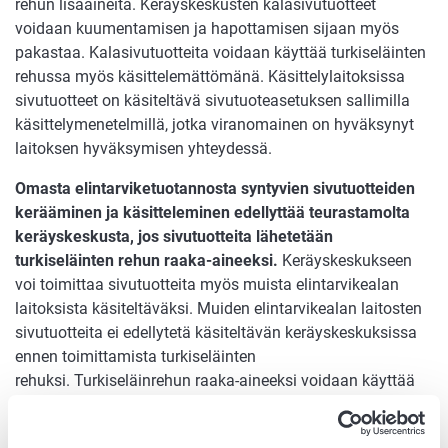
rehun lisäaineita. Keräyskeskusten kalasivutuotteet
voidaan kuumentamisen ja hapottamisen sijaan myös
pakastaa. Kalasivutuotteita voidaan käyttää turkiseläinten
rehussa myös käsittelemättömänä. Käsittelylaitoksissa
sivutuotteet on käsiteltävä sivutuoteasetuksen sallimilla
käsittelymenetelmillä, jotka viranomainen on hyväksynyt
laitoksen hyväksymisen yhteydessä.
Omasta elintarviketuotannosta syntyvien sivutuotteiden
kerääminen ja käsitteleminen edellyttää teurastamolta
keräyskeskusta, jos sivutuotteita lähetetään
turkiseläinten rehun raaka-aineeksi.
Keräyskeskukseen
voi toimittaa sivutuotteita myös muista elintarvikealan
laitoksista käsiteltäväksi. Muiden elintarvikealan laitosten
sivutuotteita ei edellytetä käsiteltävän keräyskeskuksissa
ennen toimittamista turkiseläinten
rehuksi. Turkiseläinrehun raaka-aineeksi voidaan käyttää
myös kaupoista ja elintarvikealan laitoksista peräisin
olevia entisiä elintarvikkeita, kunhan ne ovat laadultaan