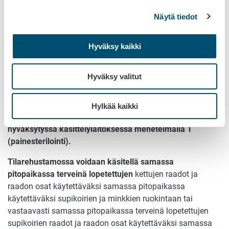
happokäsittelyä ≤ 30 mm:n partikkelikokoon. Massaa
Näytä tiedot
keitetään 100 °C:ssa vähintään 30 minuuttia.
Happokäsittely suoritetaan kuten keräyskeskuksissa.
Hyväksy kaikki
Turkiseläinten ruhot on käsiteltävä käsittelylaitoksessa.
Käsittelylaitoksen lopputuotteita, valkuaismassaa ja
Hyväksy valitut
eläinrasvaa, voi käyttää rehuna ainoastaan turkiseläinten
ruokintaan. Kaikkien itsestään kuolleiden tai sairauden
vuoksi lopetettujen turkiseläinten raatojen ja raadon
Hylkää kaikki
osien on oltava käsitelty sivutuoteasetuksen mukaisesti
hyväksytyssä käsittelylaitoksessa menetelmällä 1
(painesterilointi).
Tilarehustamossa voidaan käsitellä samassa
pitopaikassa terveinä lopetettujen
kettujen raadot ja
raadon osat käytettäväksi samassa pitopaikassa
käytettäväksi supikoirien ja minkkien ruokintaan tai
vastaavasti samassa pitopaikassa terveinä lopetettujen
supikoirien raadot ja raadon osat käytettäväksi samassa