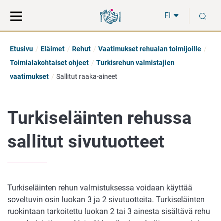
Siirry
Siirry
H
suoraan
koko
FI
sisältöön
sivuston
hakuun
Etusivu
Eläimet
Rehut
Vaatimukset rehualan toimijoille
Toimialakohtaiset ohjeet
Turkisrehun valmistajien
vaatimukset
Sallitut raaka-aineet
Turkiseläinten rehussa
sallitut sivutuotteet
Turkiseläinten rehun valmistuksessa voidaan käyttää
soveltuvin osin luokan 3 ja 2 sivutuotteita. Turkiseläinten
ruokintaan tarkoitettu luokan 2 tai 3 ainesta sisältävä rehu