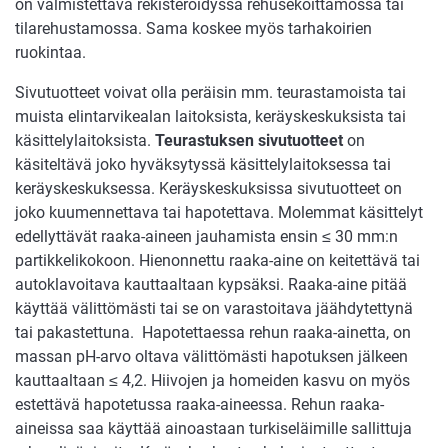
on valmistettava rekisteröidyssä rehusekoittamossa tai
tilarehustamossa. Sama koskee myös tarhakoirien
ruokintaa.
Sivutuotteet voivat olla peräisin mm. teurastamoista tai
muista elintarvikealan laitoksista, keräyskeskuksista tai
käsittelylaitoksista.
Teurastuksen sivutuotteet
on
käsiteltävä joko hyväksytyssä käsittelylaitoksessa tai
keräyskeskuksessa. Keräyskeskuksissa sivutuotteet on
joko kuumennettava tai hapotettava. Molemmat käsittelyt
edellyttävät raaka-aineen jauhamista ensin ≤ 30 mm:n
partikkelikokoon. Hienonnettu raaka-aine on keitettävä tai
autoklavoitava kauttaaltaan kypsäksi. Raaka-aine pitää
käyttää välittömästi tai se on varastoitava jäähdytettynä
tai pakastettuna. Hapotettaessa rehun raaka-ainetta, on
massan pH-arvo oltava välittömästi hapotuksen jälkeen
kauttaaltaan ≤ 4,2. Hiivojen ja homeiden kasvu on myös
estettävä hapotetussa raaka-aineessa. Rehun raaka-
aineissa saa käyttää ainoastaan turkiseläimille sallittuja