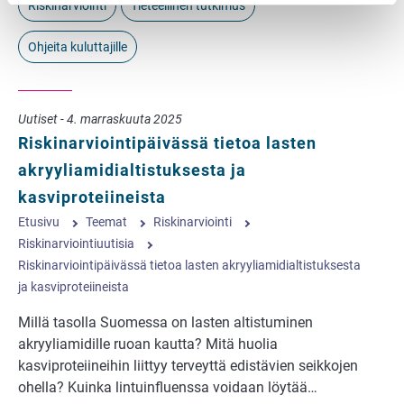
Riskinarviointi
Tieteellinen tutkimus
Ohjeita kuluttajille
Uutiset - 4. marraskuuta 2025
Riskinarviointipäivässä tietoa lasten
akryyliamidialtistuksesta ja
kasviproteiineista
Etusivu
Teemat
Riskinarviointi
Riskinarviointiuutisia
Riskinarviointipäivässä tietoa lasten akryyliamidialtistuksesta
ja kasviproteiineista
Millä tasolla Suomessa on lasten altistuminen
akryyliamidille ruoan kautta? Mitä huolia
kasviproteiineihin liittyy terveyttä edistävien seikkojen
ohella? Kuinka lintuinfluenssa voidaan löytää…