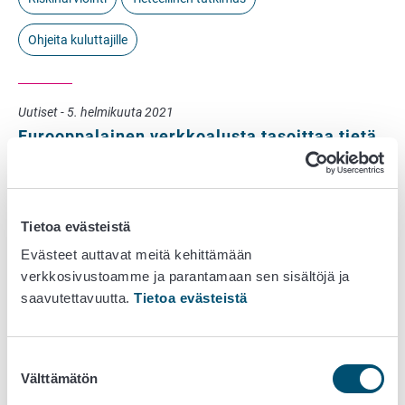
Ohjeita kuluttajille
Uutiset - 5. helmikuuta 2021
Eurooppalainen verkkoalusta tasoittaa tietä
elintarviketurvallisuuden yhteistyölle
Etusivu
Teemat
Riskinarviointi
Riskinarviointiuutisia
Tietoa evästeistä
Eurooppalainen verkkoalusta tasoittaa tietä
elintarviketurvallisuuden yhteistyölle
Evästeet auttavat meitä kehittämään
verkkosivustoamme ja parantamaan sen sisältöjä ja
Turvallinen ja ravitseva ruoka on välttämätöntä hyvälle
saavutettavuutta.
Tietoa evästeistä
elämälle ja terveydelle. Jatkuvasti kehittyvän
elintarvikeketjun muutokset edellyttävät nopeaa
sopeutumista myös EU:n…
Suostumuksen
Välttämätön
valinta
Riskinarviointi
Tieteellinen tutkimus