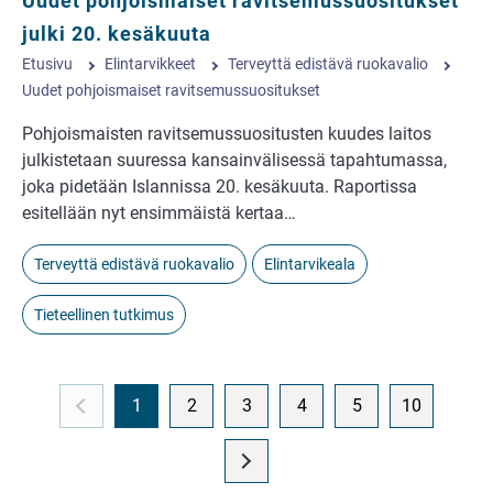
Uudet pohjoismaiset ravitsemussuositukset
julki 20. kesäkuuta
Etusivu
Elintarvikkeet
Terveyttä edistävä ruokavalio
Uudet pohjoismaiset ravitsemussuositukset
Pohjoismaisten ravitsemussuositusten kuudes laitos
julkistetaan suuressa kansainvälisessä tapahtumassa,
joka pidetään Islannissa 20. kesäkuuta. Raportissa
esitellään nyt ensimmäistä kertaa…
Terveyttä edistävä ruokavalio
Elintarvikeala
Tieteellinen tutkimus
1
2
3
4
5
10