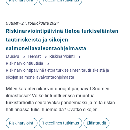
Riskinarviointi
Tieteellinen tutkimus
Uutiset - 21. toukokuuta 2024
Riskinarviointipäivinä tietoa turkiseläinten
tautiriskeistä ja sikojen
salmonellavalvontaohjelmasta
Etusivu
Teemat
Riskinarviointi
Riskinarviointiuutisia
Riskinarviointipäivinä tietoa turkiseläinten tautiriskeistä ja
sikojen salmonellavalvontaohjelmasta
Miten karanteenikasvintuhoojat pärjäävät Suomen
ilmastossa? Voiko lintuinfluenssa muuntua
turkistarhoilla seuraavaksi pandemiaksi ja mitä riskin
hallinnassa tulisi huomioida? Ovatko sikojen…
Riskinarviointi
Tieteellinen tutkimus
Eläintaudit