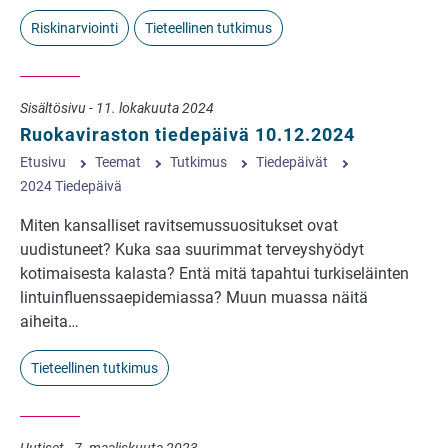
Riskinarviointi
Tieteellinen tutkimus
Sisältösivu - 11. lokakuuta 2024
Ruokaviraston tiedepäivä 10.12.2024
Etusivu
Teemat
Tutkimus
Tiedepäivät
2024 Tiedepäivä
Miten kansalliset ravitsemussuositukset ovat
uudistuneet? Kuka saa suurimmat terveyshyödyt
kotimaisesta kalasta? Entä mitä tapahtui turkiseläinten
lintuinfluenssaepidemiassa? Muun muassa näitä
aiheita…
Tieteellinen tutkimus