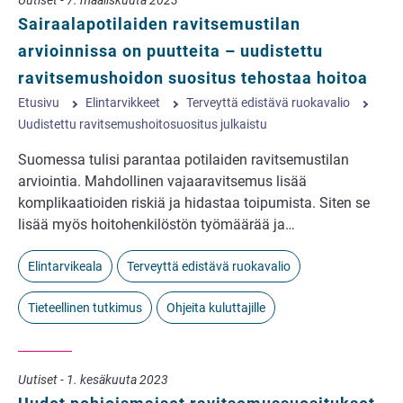
Uutiset - 7. maaliskuuta 2023
Sairaalapotilaiden ravitsemustilan
arvioinnissa on puutteita – uudistettu
ravitsemushoidon suositus tehostaa hoitoa
Etusivu
Elintarvikkeet
Terveyttä edistävä ruokavalio
Uudistettu ravitsemushoitosuositus julkaistu
Suomessa tulisi parantaa potilaiden ravitsemustilan
arviointia. Mahdollinen vajaaravitsemus lisää
komplikaatioiden riskiä ja hidastaa toipumista. Siten se
lisää myös hoitohenkilöstön työmäärää ja…
Elintarvikeala
Terveyttä edistävä ruokavalio
Tieteellinen tutkimus
Ohjeita kuluttajille
Uutiset - 1. kesäkuuta 2023