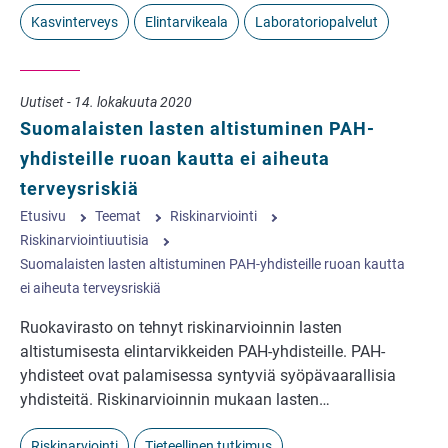
Kasvinterveys
Elintarvikeala
Laboratoriopalvelut
Uutiset - 14. lokakuuta 2020
Suomalaisten lasten altistuminen PAH-
yhdisteille ruoan kautta ei aiheuta
terveysriskiä
Etusivu
Teemat
Riskinarviointi
Riskinarviointiuutisia
Suomalaisten lasten altistuminen PAH-yhdisteille ruoan kautta
ei aiheuta terveysriskiä
Ruokavirasto on tehnyt riskinarvioinnin lasten
altistumisesta elintarvikkeiden PAH-yhdisteille. PAH-
yhdisteet ovat palamisessa syntyviä syöpävaarallisia
yhdisteitä. Riskinarvioinnin mukaan lasten…
Riskinarviointi
Tieteellinen tutkimus