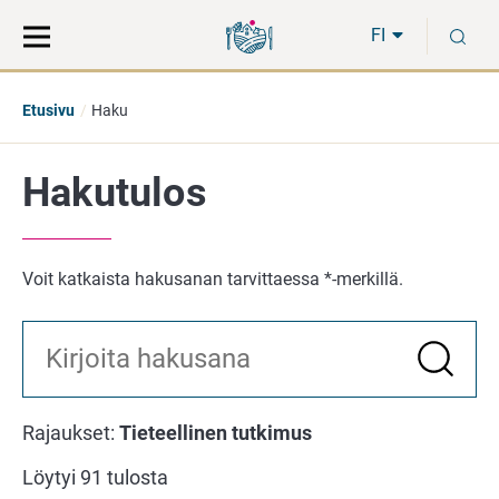
Siirry
Siirry
H
suoraan
koko
FI
sisältöön
sivuston
hakuun
Etusivu
Haku
Hakutulos
Voit katkaista hakusanan tarvittaessa *-merkillä.
Hae
Tee
haku
Rajaukset:
Tieteellinen tutkimus
Löytyi 91 tulosta