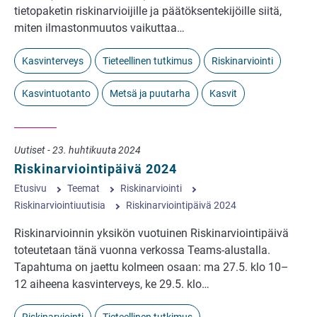
tietopaketin riskinarvioijille ja päätöksentekijöille siitä,
miten ilmastonmuutos vaikuttaa…
Kasvinterveys
Tieteellinen tutkimus
Riskinarviointi
Kasvintuotanto
Metsä ja puutarha
Kasvit
Uutiset - 23. huhtikuuta 2024
Riskinarviointipäivä 2024
Etusivu
Teemat
Riskinarviointi
Riskinarviointiuutisia
Riskinarviointipäivä 2024
Riskinarvioinnin yksikön vuotuinen Riskinarviointipäivä
toteutetaan tänä vuonna verkossa Teams-alustalla.
Tapahtuma on jaettu kolmeen osaan: ma 27.5. klo 10–
12 aiheena kasvinterveys, ke 29.5. klo…