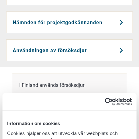
Nämnden för projektgodkännanden
Användningen av försöksdjur
I Finland används försöksdjur:
för vetenskaplig forskning
inom undervisning
vid testning.
Information om cookies
Vetenskaplig forskning bedrivs huvudsakligen
vid universitet och forskningsinstitut. Det är
Cookies hjälper oss att utveckla vår webbplats och