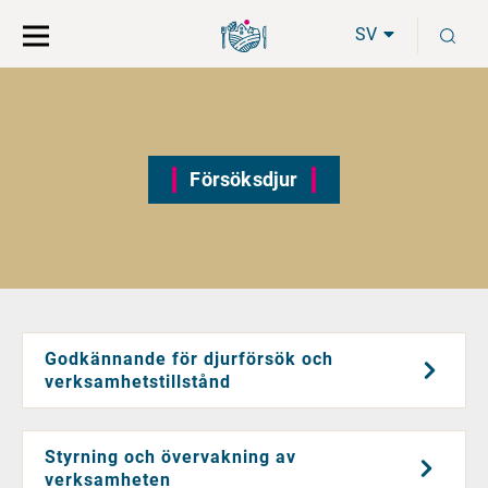
Gå
Sök
S
direkt
på
SV
till
hela
innehåll
webbplatsen
Försöksdjur
Godkännande för djurförsök och
verksamhetstillstånd
Styrning och övervakning av
verksamheten