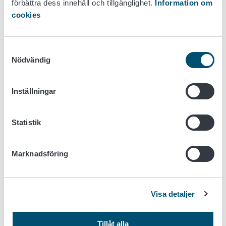
fråga om både grundforskning och tillämpad
förbättra dess innehåll och tillgänglighet.
Information om
forskning. Varje forskningsprojekt är
cookies
individuellt och använder djurmodeller som
lämpar sig för projektet.
Samtyckesval
Inom undervisningen används i mycket liten
Nödvändig
omfattning levande djur. De får endast
användas inom högre utbildning eller sådan
Inställningar
undervisning som syftar till att förvärva eller
utveckla yrkesskickligheten. Med
yrkesskicklighet avses sådana praktiska
Statistik
färdigheter som behövs vid hantering av djur
och för utförande av åtgärder.
Marknadsföring
Vid testning kan djur användas i sådana
försök som utförs på grund av lagstadgade
krav. I dem kan man undersöka t.ex.
Visa detaljer
läkemedelssubstansernas och kemikaliernas
säkerhet. Sådan testning utförs i mycket liten
utsträckning i Finland.
Tillåt alla