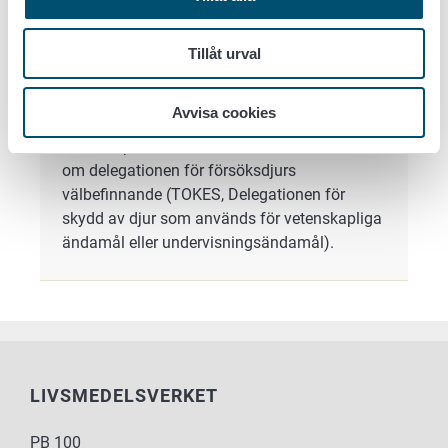
Jord- och skogsbruksministeriet:
Tillåt urval
information om verksamheten i Finland,
lagstiftningen och de myndigheter som styr
verksamheten.
Avvisa cookies
På webbplatsen finns också information
om delegationen för försöksdjurs
välbefinnande (TOKES, Delegationen för
skydd av djur som används för vetenskapliga
ändamål eller undervisningsändamål).
LIVSMEDELSVERKET
PB 100