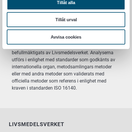
Tillåt alla
mikroskopiska metoder. Officiella prover tas
heltäckande genom hela foderkedjan. Prover tas på
importerade foderråvaror, tillverkningsprocesser för
Tillåt urval
foder som tillverkas i Finland och på foder som
redan finns på marknaden.
Avvisa cookies
De officiella proven tas av inspektörer som
befullmäktigats av Livsmedelsverket. Analyserna
utförs i enlighet med standarder som godkänts av
internationella organ, metodsamlingars metoder
eller med andra metoder som validerats med
officiella metoder som referens i enlighet med
kraven i standarden ISO 16140.
LIVSMEDELSVERKET