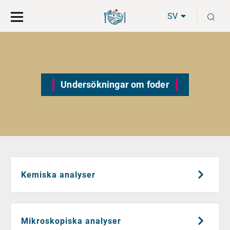
Gå
Sök
S
direkt
på
SV
till
hela
innehåll
webbplatsen
Undersökningar om foder
Kemiska analyser
Mikroskopiska analyser