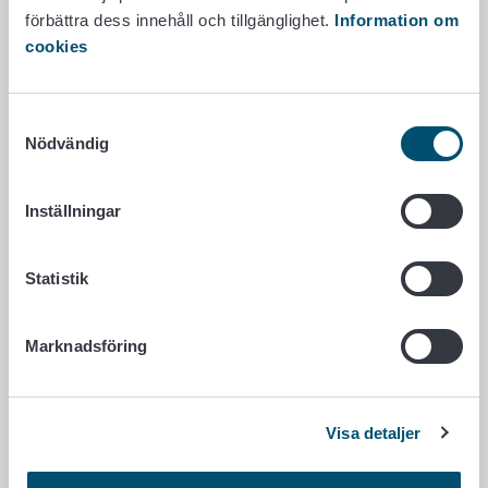
Remisser
förbättra dess innehåll och tillgänglighet.
Information om
cookies
Undersökningar om foder
Samtyckesval
Nödvändig
Inställningar
Statistik
Marknadsföring
Visa detaljer
Fodrens säkerhet och sammansättning undersöks
genom kemiska, mikrobiologiska och