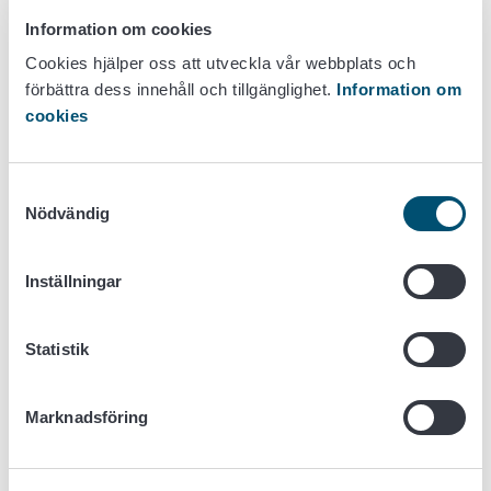
Undersökningar om gödsel i
Information om cookies
Livsmedelsverket
Cookies hjälper oss att utveckla vår webbplats och
förbättra dess innehåll och tillgänglighet.
Information om
cookies
Samtyckesval
Nödvändig
Inställningar
Statistik
Gödselfabrikat är oorganiska och organiska gödsel,
Marknadsföring
kalkningsmedel, jordförbättringsmedel, gödslade
växtunderlag samt mikrobprodukter.
Undersökningar av gödselfabrikat koncentreras på