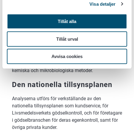
Visa detaljer
kemiska analyser både analyser av organismer och
föroreningar.
Tillåt alla
Analytik
Tillåt urval
Analyserna av gödselfabrikat säkrar att produkterna
uppfyller bestämmelserna. För gödselfabrikat som
tillverkats i hemlandet och dem från andra
Avvisa cookies
marknader undersöks sammansättningarna med
kemiska och mikrobiologiska metoder.
Den nationella tillsynsplanen
Analyserna utförs för verkställande av den
nationella tillsynsplanen som kundservice, för
Livsmedelsverkets gödselkontroll, och för företagare
i gödselbranschen för deras egenkontroll, samt för
övriga privata kunder.