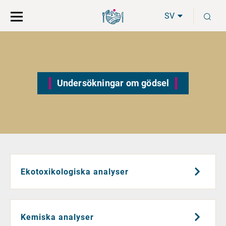
Gå
Sök
S
direkt
på
SV
till
hela
innehåll
webbplatsen
Undersökningar om gödsel
Ekotoxikologiska analyser
Kemiska analyser