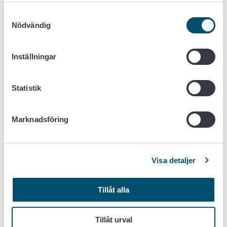
Hos oss kan du arbeta med många olika typer av
Samtyckesval
uppgifter. Vi erbjuder karriärmöjligheter för experter
Nödvändig
inom många olika områden. Du får göra ett
verkningsfullt arbete som du flexibelt kan förena
Inställningar
med ditt övriga liv.
Vilka uppgifter kan du söka till just nu? Se lediga arbetsplatser!
Statistik
Marknadsföring
VISSTE DU DET HÄR OM LIVSMEDELSVERKET
SOM ARBETSGIVARE?
Visa detaljer
Tillåt alla
Tillåt urval