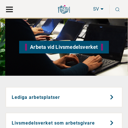
Gå
Sök
S
direkt
på
SV
till
hela
innehåll
webbplatsen
Arbeta vid Livsmedelsverket
Lediga arbetsplatser
Livsmedelsverket som arbetsgivare