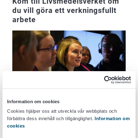
Kom till Livsmedelsverket om
du vill göra ett verkningsfullt
arbete
Information om cookies
Vid Livsmedelsverket arbetar vi för människors,
Cookies hjälper oss att utveckla vår webbplats och
djurs och växters hälsa, vi stödjer landsbygdens
förbättra dess innehåll och tillgänglighet.
Information om
livskraft och vi utvecklar och upprätthåller
cookies
datasystem.