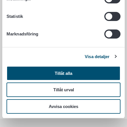
Statistik
Livsmedel
Marknadsföring
Tjänster – stöd
Visa detaljer
Kontaktuppgifter
Tillåt alla
Tillåt urval
Stöd till jordbruket och landsbygden –
vad handlar det om?
Avvisa cookies