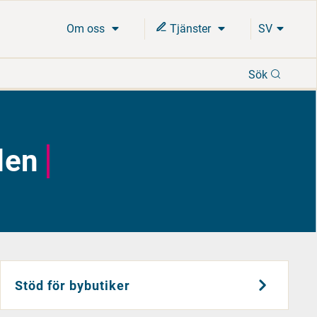
Om oss
Tjänster
SV
Sök
Sök
den
Stöd för bybutiker