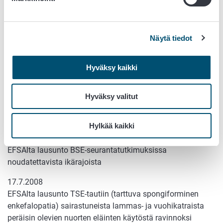
liittyvät lausunnot
25.7.2008
Näytä tiedot
EFSAlta päivitetty arvio bisfenoli A:sta
24.7.2008
Hyväksy kaikki
EFSA julkaissut lausunnon eläinten kloonauksesta
24.7.2008
Hyväksy valitut
EFSA on selvittänyt kasvatusmenetelmien vaikutusta lohen
hyvinvointiin
Hylkää kaikki
17.7.2008
EFSAlta lausunto BSE-seurantatutkimuksissa
noudatettavista ikärajoista
17.7.2008
EFSAlta lausunto TSE-tautiin (tarttuva spongiforminen
enkefalopatia) sairastuneista lammas- ja vuohikatraista
peräisin olevien nuorten eläinten käytöstä ravinnoksi