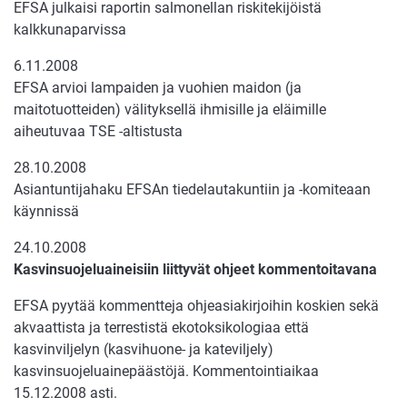
EFSA julkaisi raportin salmonellan riskitekijöistä
kalkkunaparvissa
6.11.2008
EFSA arvioi lampaiden ja vuohien maidon (ja
maitotuotteiden) välityksellä ihmisille ja eläimille
aiheutuvaa TSE -altistusta
28.10.2008
Asiantuntijahaku EFSAn tiedelautakuntiin ja -komiteaan
käynnissä
24.10.2008
Kasvinsuojeluaineisiin liittyvät ohjeet kommentoitavana
EFSA pyytää kommentteja ohjeasiakirjoihin koskien sekä
akvaattista ja terrestistä ekotoksikologiaa että
kasvinviljelyn (kasvihuone- ja kateviljely)
kasvinsuojeluainepäästöjä. Kommentointiaikaa
15.12.2008 asti.