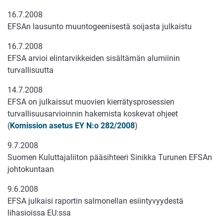
16.7.2008
EFSAn lausunto muuntogeenisestä soijasta julkaistu
16.7.2008
EFSA arvioi elintarvikkeiden sisältämän alumiinin
turvallisuutta
14.7.2008
EFSA on julkaissut muovien kierrätysprosessien
turvallisuusarvioinnin hakemista koskevat ohjeet
(
Komission asetus EY N:o 282/2008
)
9.7.2008
Suomen Kuluttajaliiton pääsihteeri Sinikka Turunen EFSAn
johtokuntaan
9.6.2008
EFSA julkaisi raportin salmonellan esiintyvyydestä
lihasioissa EU:ssa