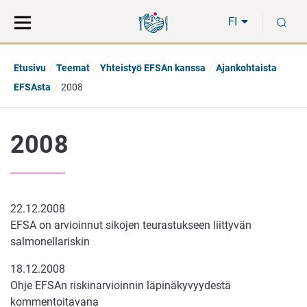
Siirry
Siirry
H
suoraan
koko
FI
sisältöön
sivuston
hakuun
Etusivu
Teemat
Yhteistyö EFSAn kanssa
Ajankohtaista
EFSAsta
2008
2008
22.12.2008
EFSA on arvioinnut sikojen teurastukseen liittyvän
salmonellariskin
18.12.2008
Ohje EFSAn riskinarvioinnin läpinäkyvyydestä
kommentoitavana