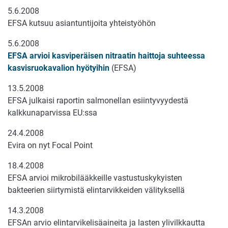
5.6.2008
EFSA kutsuu asiantuntijoita yhteistyöhön
5.6.2008
EFSA arvioi kasviperäisen nitraatin haittoja suhteessa
kasvisruokavalion hyötyihin
(EFSA)
13.5.2008
EFSA julkaisi raportin salmonellan esiintyvyydestä
kalkkunaparvissa EU:ssa
24.4.2008
Evira on nyt Focal Point
18.4.2008
EFSA arvioi mikrobilääkkeille vastustuskykyisten
bakteerien siirtymistä elintarvikkeiden välityksellä
14.3.2008
EFSAn arvio elintarvikelisäaineita ja lasten ylivilkkautta