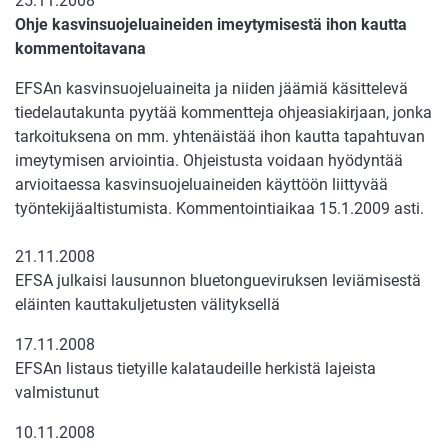
25.11.2008
Ohje kasvinsuojeluaineiden imeytymisestä ihon kautta
kommentoitavana
EFSAn kasvinsuojeluaineita ja niiden jäämiä käsittelevä
tiedelautakunta pyytää kommentteja ohjeasiakirjaan, jonka
tarkoituksena on mm. yhtenäistää ihon kautta tapahtuvan
imeytymisen arviointia. Ohjeistusta voidaan hyödyntää
arvioitaessa kasvinsuojeluaineiden käyttöön liittyvää
työntekijäaltistumista. Kommentointiaikaa 15.1.2009 asti.
21.11.2008
EFSA julkaisi lausunnon bluetongueviruksen leviämisestä
eläinten kauttakuljetusten välityksellä
17.11.2008
EFSAn listaus tietyille kalataudeille herkistä lajeista
valmistunut
10.11.2008