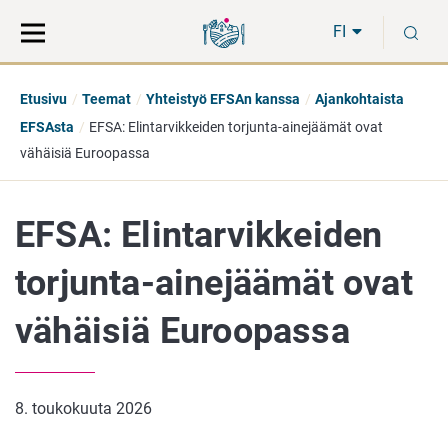
Siirry
Siirry
H
suoraan
koko
FI
sisältöön
sivuston
hakuun
Etusivu
Teemat
Yhteistyö EFSAn kanssa
Ajankohtaista
EFSAsta
EFSA: Elintarvikkeiden torjunta-ainejäämät ovat
vähäisiä Euroopassa
EFSA: Elintarvikkeiden
torjunta-ainejäämät ovat
vähäisiä Euroopassa
8. toukokuuta 2026