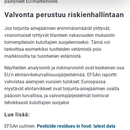
päätyneet EU-markkinoille.
Valvonta perustuu riskienhallintaan
Jos torjunta‑ainejäämien enimmäismäärät ylittyvät,
viranomaiset ryhtyvät tilanteen vakavuuden mukaisiin
toimenpiteisiin kuluttajien suojelemiseksi. Tämä voi
tarkoittaa esimerkiksi tuotteiden vetämistä pois
markkinoilta tai tuontierien estämistä.
Näytteiden analysointi ja riskinarviointi ovat keskeinen osa
EU:n elintarviketurvallisuusjärjestelmää. EFSAn raportti
vahvistaa aiempien vuosien tulokset: Euroopassa
myytävät elintarvikkeet ovat torjunta-ainejäämien osalta
pääosin turvallisia, ja valvontajärjestelmät toimivat
tehokkaasti kuluttajien suojaksi.
Lue lisää:
EFSAn uutinen:
Pesticide residues in food: latest data