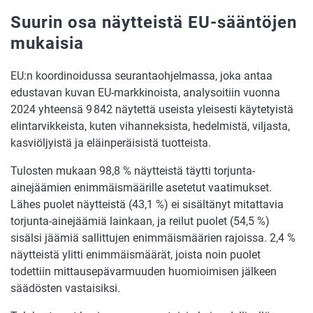
Suurin osa näytteistä EU-sääntöjen
mukaisia
EU:n koordinoidussa seurantaohjelmassa, joka antaa
edustavan kuvan EU-markkinoista, analysoitiin vuonna
2024 yhteensä 9 842 näytettä useista yleisesti käytetyistä
elintarvikkeista, kuten vihanneksista, hedelmistä, viljasta,
kasviöljyistä ja eläinperäisistä tuotteista.
Tulosten mukaan 98,8 % näytteistä täytti torjunta-
ainejäämien enimmäismäärille asetetut vaatimukset.
Lähes puolet näytteistä (43,1 %) ei sisältänyt mitattavia
torjunta-ainejäämiä lainkaan, ja reilut puolet (54,5 %)
sisälsi jäämiä sallittujen enimmäismäärien rajoissa. 2,4 %
näytteistä ylitti enimmäismäärät, joista noin puolet
todettiin mittausepävarmuuden huomioimisen jälkeen
säädösten vastaisiksi.