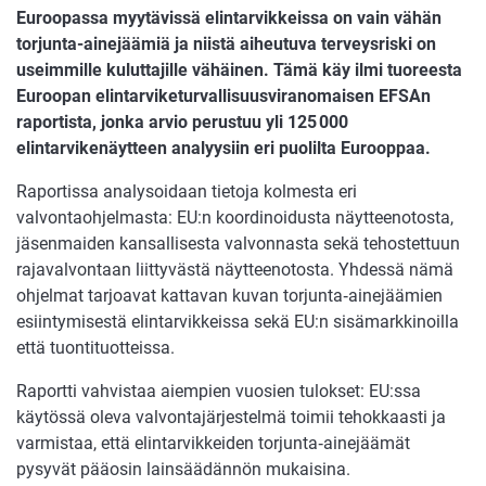
Euroopassa myytävissä elintarvikkeissa on vain vähän
torjunta-ainejäämiä ja niistä aiheutuva terveysriski on
useimmille kuluttajille vähäinen. Tämä käy ilmi tuoreesta
Euroopan elintarviketurvallisuusviranomaisen EFSAn
raportista, jonka arvio perustuu yli 125
000
elintarviken
äytteen analyysiin eri puolilta Eurooppaa.
Raportissa analysoidaan tietoja kolmesta eri
valvontaohjelmasta: EU:n koordinoidusta näytteenotosta,
jäsenmaiden kansallisesta valvonnasta sekä tehostettuun
rajavalvontaan liittyvästä näytteenotosta. Yhdessä nämä
ohjelmat tarjoavat kattavan kuvan torjunta‑ainejäämien
esiintymisestä elintarvikkeissa sekä EU:n sisämarkkinoilla
että tuontituotteissa.
Raportti vahvistaa aiempien vuosien tulokset: EU:ssa
käytössä oleva valvontajärjestelmä toimii tehokkaasti ja
varmistaa, että elintarvikkeiden torjunta‑ainejäämät
pysyvät pääosin lainsäädännön mukaisina.