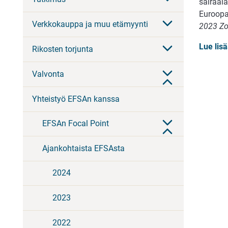
sairaal
Euroopa
Verkkokauppa ja muu etämyynti
2023 Z
Lue lis
Rikosten torjunta
Valvonta
Yhteistyö EFSAn kanssa
EFSAn Focal Point
Ajankohtaista EFSAsta
2024
2023
2022