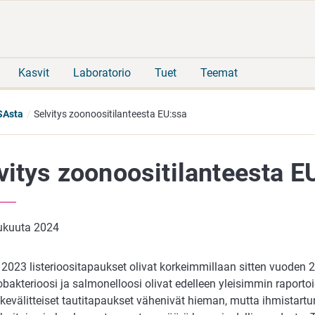
Siirry
Siirry
suoraan
koko
sisältöön
sivuston
hakuun
Kasvit
Laboratorio
Tuet
Teemat
SAsta
Selvitys zoonoositilanteesta EU:ssa
vitys zoonoositilanteesta E
lukuuta 2024
2023 listerioositapaukset olivat korkeimmillaan sitten vuoden 
bakterioosi ja salmonelloosi olivat edelleen yleisimmin raporto
ikevälitteiset tautitapaukset vähenivät hieman, mutta ihmistartu