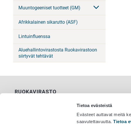
Muuntogeeniset tuotteet (GM)
Afrikkalainen sikarutto (ASF)
Lintuinfluenssa
Aluehallintovirastosta Ruokavirastoon
siirtyvät tehtävät
RUOKAVIRASTO
PL 100
Tietoa evästeistä
00027 RUOKAVIRASTO
Evästeet auttavat meitä k
saavutettavuutta.
Tietoa e
Yhteystiedot
Vaihde 029