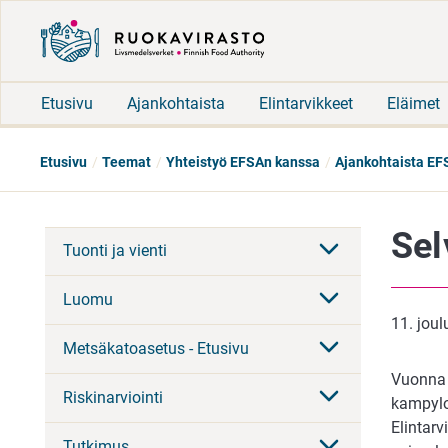
Etusivu
Ajankohtaista
Elintarvikkeet
Eläimet
Etusivu
Teemat
Yhteistyö EFSAn kanssa
Ajankohtaista EF
Sel
Tuonti ja vienti
Luomu
11. jou
Metsäkatoasetus - Etusivu
Vuonna 
Riskinarviointi
kampylo
Elintarv
Tutkimus