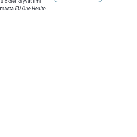
ulokset käyvät ilmi
semasta
EU One Health