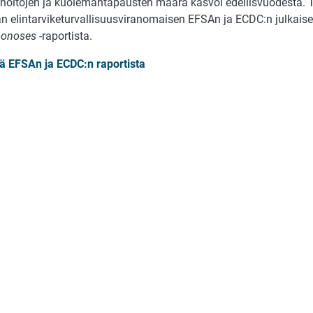
ahoitojen ja kuolemantapausten määrä kasvoi edellisvuodesta. T
n elintarviketurvallisuusviranomaisen EFSAn ja ECDC:n julkai
oonoses
-raportista.
ää EFSAn ja ECDC:n raportista