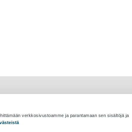
ehittämään verkkosivustoamme ja parantamaan sen sisältöjä ja
västeistä
 530 0400