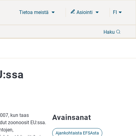
Tietoa meistä
Asiointi
FI
Hae
Haku
U:ssa
2007, kun taas
Avainsanat
idut zoonoosit EU:ssa.
ntojen,
Ajankohtaista EFSAsta