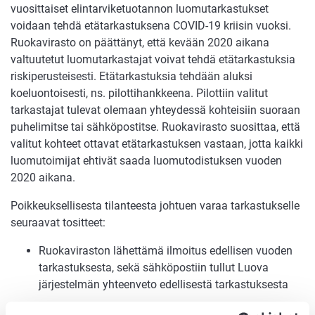
vuosittaiset elintarviketuotannon luomutarkastukset
voidaan tehdä etätarkastuksena COVID-19 kriisin vuoksi.
Ruokavirasto on päättänyt, että kevään 2020 aikana
valtuutetut luomutarkastajat voivat tehdä etätarkastuksia
riskiperusteisesti. Etätarkastuksia tehdään aluksi
koeluontoisesti, ns. pilottihankkeena. Pilottiin valitut
tarkastajat tulevat olemaan yhteydessä kohteisiin suoraan
puhelimitse tai sähköpostitse. Ruokavirasto suosittaa, että
valitut kohteet ottavat etätarkastuksen vastaan, jotta kaikki
luomutoimijat ehtivät saada luomutodistuksen vuoden
2020 aikana.
Poikkeuksellisesta tilanteesta johtuen varaa tarkastukselle
seuraavat tositteet:
Ruokaviraston lähettämä ilmoitus edellisen vuoden
tarkastuksesta, sekä sähköpostiin tullut Luova
järjestelmän yhteenveto edellisestä tarkastuksesta
Luomusuunnitelma