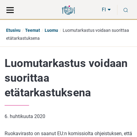
Siirry
Siirry
H
suoraan
koko
FI
sisältöön
sivuston
hakuun
Etusivu
Teemat
Luomu
Luomutarkastus voidaan suorittaa
etätarkastuksena
Luomutarkastus voidaan
suorittaa
etätarkastuksena
6. huhtikuuta 2020
Ruokavirasto on saanut EU:n komissiolta ohjeistuksen, että