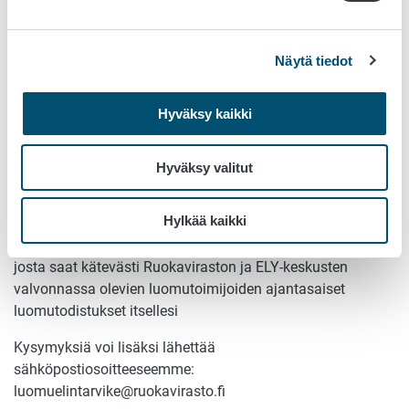
suorittamat toimet kyseisen alihankkijan
ulkomaiselle valvojalle
Näytä tiedot
Mikäli teillä on tuontia EU:n ulkopuolelta:
tuontisertifikaatit kaikista kolmansista maista
Hyväksy kaikki
saapuneista eristä edellisen tarkastuksen jälkeen
Tarkastus tehdään sähköisellä tarkastuslomakkeella.
Hyväksy valitut
Tarkastuksen lopuksi kuittaatte tarkastuskertomuksen
sähköpostitse.
Hylkää kaikki
Muista: Ruokaviraston nettisivulta löytyy
hakupalvelu
,
josta saat kätevästi Ruokaviraston ja ELY-keskusten
valvonnassa olevien luomutoimijoiden ajantasaiset
luomutodistukset itsellesi
Kysymyksiä voi lisäksi lähettää
sähköpostiosoitteeseemme:
luomuelintarvike@ruokavirasto.fi