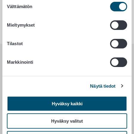
Suostumuksen
Välttämätön
valinta
Eurooppalaisen
innovaatiokumppanuuden hankkeet
Mieltymykset
Tilastot
RUOKAVIRASTO
Markkinointi
PL 100
00027 RUOKAVIRASTO
Näytä tiedot
Yhteystiedot
Palaute
Hyväksy kaikki
Tietosuojailmoitus
Saavutettavuusseloste
Hyväksy valitut
Tietoa sivustosta
Evästeasetukset