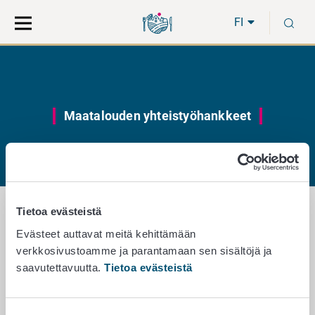
Siirry
Siirry
H
suoraan
koko
FI
sisältöön
sivuston
hakuun
Maatalouden yhteistyöhankkeet
Tietoa evästeistä
Evästeet auttavat meitä kehittämään
Maatilojen yhteistyöhankkeet
verkkosivustoamme ja parantamaan sen sisältöjä ja
saavutettavuutta.
Tietoa evästeistä
Laatujärjestelmien ja
tuottajaorganisaatioiden edistäminen