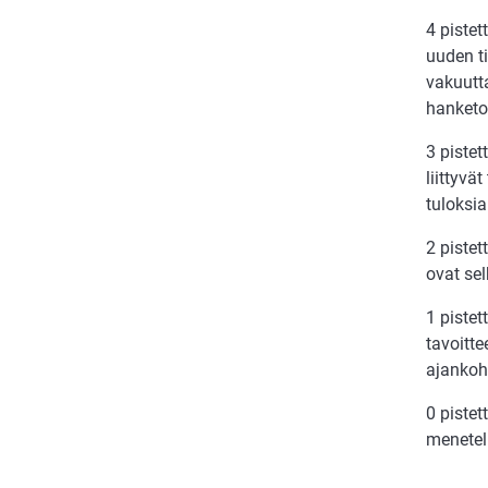
4 pistet
uuden ti
vakuutt
hanketoi
3 pistet
liittyvä
tuloksia
2 piste
ovat sel
1 piste
tavoitte
ajankoh
0 piste
menetelm