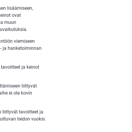
sen lisäämiseen,
keinot ovat
 ja muun
puvaikutuksia.
äntöön viemiseen
us- ja hanketoiminnan
avoitteet ja keinot
ttämiseen liittyvät
ihe ei ole kovin
iittyvät tavoitteet ja
uuttuvan tiedon vuoksi.