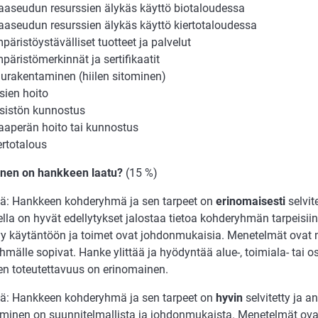
aseudun resurssien älykäs käyttö biotaloudessa
aseudun resurssien älykäs käyttö kiertotaloudessa
päristöystävälliset tuotteet ja palvelut
päristömerkinnät ja sertifikaatit
urakentaminen (hiilen sitominen)
sien hoito
sistön kunnostus
aperän hoito tai kunnostus
ertotalous
ainen on hankkeen laatu?
(15 %)
ttä: Hankkeen kohderyhmä ja sen tarpeet on
erinomaisesti
selvit
la on hyvät edellytykset jalostaa tietoa kohderyhmän tarpeisiin.
yy käytäntöön ja toimet ovat johdonmukaisia. Menetelmät ovat n
mälle sopivat. Hanke ylittää ja hyödyntää alue-, toimiala- tai o
n toteutettavuus on erinomainen.
ttä: Hankkeen kohderyhmä ja sen tarpeet on
hyvin
selvitetty ja a
yminen on suunnitelmallista ja johdonmukaista. Menetelmät ovat