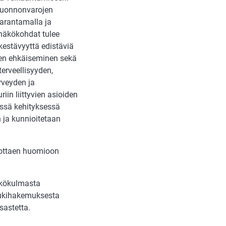
 luonnonvarojen
parantamalla ja
 näkökohdat tulee
kestävyyttä edistäviä
sen ehkäiseminen sekä
terveellisyyden,
rveyden ja
iin liittyvien asioiden
vässä kehityksessä
ja kunnioitetaan
 ottaen huomioon
äkökulmasta
 tukihakemuksesta
sastetta.