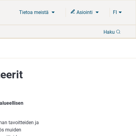
Tietoa meistä
Asiointi
FI
Hae
Haku
eerit
alueellisen
an tavoitteiden ja
yös muiden