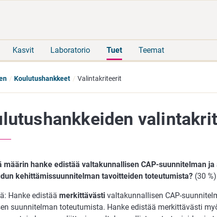
Siirry
Siirry
suoraan
koko
sisältöön
sivuston
hakuun
Kasvit
Laboratorio
Tuet
Teemat
nen
Koulutushankkeet
Valintakriteerit
lutushankkeiden valintakrit
ä määrin hanke edistää valtakunnallisen CAP-suunnitelman ja 
un kehittämissuunnitelman tavoitteiden toteutumista?
(30 %)
ttä: Hanke edistää
merkittävästi
valtakunnallisen CAP-suunnitelm
isen suunnitelman toteutumista. Hanke edistää merkittävästi m