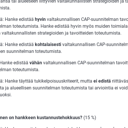
ansa tai alueeseen liittyvien valtakunnallisten strategioiden ja t
mista.
ttä: Hanke edistää
hyvin
valtakunnallisen CAP-suunnitelman tavoit
elman toteutumista. Hanke edistää hyvin myös muiden toimiala
en valtakunnallisten strategioiden ja tavoitteiden toteutumista.
ttä: Hanke edistää
kohtalaisesti
valtakunnallisen CAP-suunnitelm
isen suunnitelman toteutumista.
: Hanke edistää
vähän
valtakunnallisen CAP-suunnitelman tavoitt
elman toteutumista.
tä: Hanke täyttää tukikelpoisuuskriteerit, mutta
ei edistä
riittäväs
ita ja alueellisen suunnitelman toteutumista tai arviointia ei vo
uoksi.
ainen on hankkeen kustannustehokkuus?
(15 %)