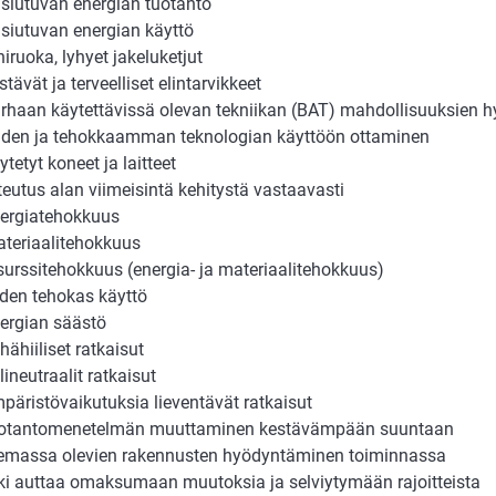
siutuvan energian tuotanto
siutuvan energian käyttö
hiruoka, lyhyet jakeluketjut
stävät ja terveelliset elintarvikkeet
rhaan käytettävissä olevan tekniikan (BAT) mahdollisuuksien
den ja tehokkaamman teknologian käyttöön ottaminen
ytetyt koneet ja laitteet
teutus alan viimeisintä kehitystä vastaavasti
ergiatehokkuus
teriaalitehokkuus
surssitehokkuus (energia- ja materiaalitehokkuus)
den tehokas käyttö
ergian säästö
hähiiliset ratkaisut
ilineutraalit ratkaisut
päristövaikutuksia lieventävät ratkaisut
otantomenetelmän muuttaminen kestävämpään suuntaan
emassa olevien rakennusten hyödyntäminen toiminnassa
ki auttaa omaksumaan muutoksia ja selviytymään rajoitteista