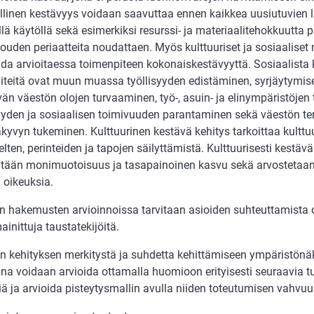
llinen kestävyys voidaan saavuttaa ennen kaikkea uusiutuvien
lä käytöllä sekä esimerkiksi resurssi- ja materiaalitehokkuutta 
louden periaatteita noudattaen. Myös kulttuuriset ja sosiaaliset
da arvioitaessa toimenpiteen kokonaiskestävyyttä. Sosiaalista 
iteitä ovat muun muassa työllisyyden edistäminen, syrjäytymi
än väestön olojen turvaaminen, työ-, asuin- ja elinympäristöjen 
syyden ja sosiaalisen toimivuuden parantaminen sekä väestön te
kyvyn tukeminen. Kulttuurinen kestävä kehitys tarkoittaa kulttuur
elten, perinteiden ja tapojen säilyttämistä. Kulttuurisesti kestä
tään monimuotoisuus ja tasapainoinen kasvu sekä arvostetaan 
 oikeuksia.
ten hakemusten arvioinnoissa tarvitaan asioiden suhteuttamista
ainittuja taustatekijöitä.
n kehityksen merkitystä ja suhdetta kehittämiseen ympäristön
una voidaan arvioida ottamalla huomioon erityisesti seuraavia
ä ja arvioida pisteytysmallin avulla niiden toteutumisen vahvuu