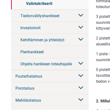
toimiala
Valintakriteerit
toteutu
Tiedonvälityshankkeet
3 piste
suunnit
Investoinnit
liittyvi
2 piste
Kehittäminen ja yhteistyö
alueell
Pienhankkeet
1 piste
suunnit
Ohjeita hankkeen toteuttajalle
0 pistet
tavoitte
Puutarhatalous
tiedon v
Porotalous
Mehiläistalous
2. Mill