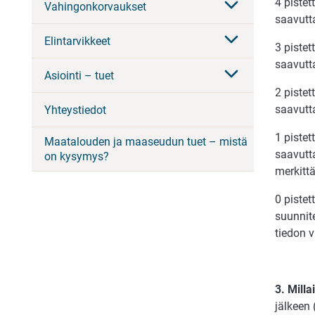
4 piste
Vahingonkorvaukset
saavutta
Elintarvikkeet
3 piste
saavutt
Asiointi – tuet
2 piste
saavutt
Yhteystiedot
1 piste
Maatalouden ja maaseudun tuet – mistä
saavutta
on kysymys?
merkitt
0 piste
suunnite
tiedon v
3. Mill
jälkeen 