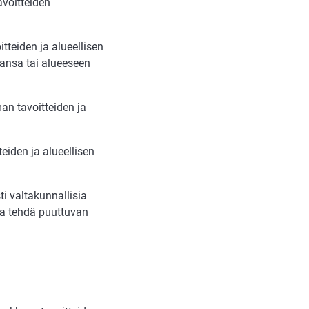
avoitteiden
teiden ja alueellisen
ansa tai alueeseen
an tavoitteiden ja
eiden ja alueellisen
ti valtakunnallisia
ida tehdä puuttuvan