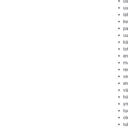
uu
uu
lä
ke
pa
uu
kä
to
en
ma
re
ve
en
vä
hi
ym
tu
ol
tu