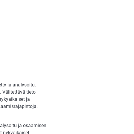
etty ja analysoitu.
 Välitettävä tieto
ykyaikaiset ja
saamisrajapintoja.
nalysoitu ja osaamisen
 nykyaikaiset,