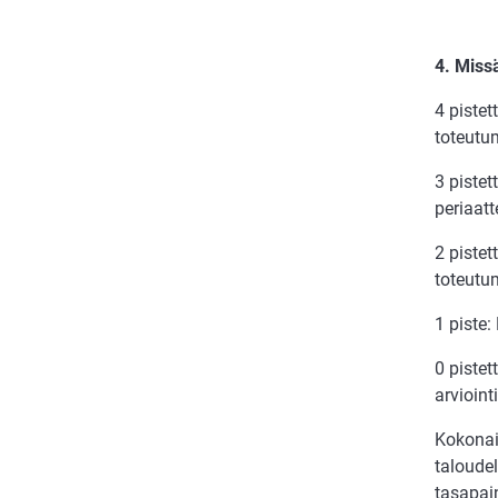
4. Miss
4 pistet
toteutu
3 pistet
periaat
2 pistet
toteutu
1 piste
0 pistet
arvioint
Kokonai
taloudel
tasapai