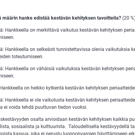
ä määrin hanke edistää kestävän kehityksen tavoitteita?
(20 %
tä: Hankkeella on merkittävä vaikutus kestävän kehityksen peria
miseen.
tä: Hankkeella on selkeästi tunnistettavissa olevia vaikutuksia 
teiden toteutumiseen.
tä: Hankkeella on vähäisiä vaikutuksia kestävän kehityksen peri
miseen.
: Hankkeella on heikko kytkentä kestävän kehityksen periaatteid
tä: Hankkeella ei ole vaikutusta kestävän kehityksen periaatteid
ia ei voida tehdä puuttuvan tiedon vuoksi.
skestävyyden osalta arvioidaan kestävän kehityksen kaikkia puo
lista, sosiaalista ja kulttuurista. Taloudellisella kestävyydellä t
noista kasvua, joka ei perustu luonnonvarojen hävittämiseen ei