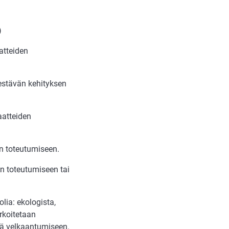
)
atteiden
kestävän kehityksen
aatteiden
en toteutumiseen.
en toteutumiseen tai
lia: ekologista,
arkoitetaan
kä velkaantumiseen.