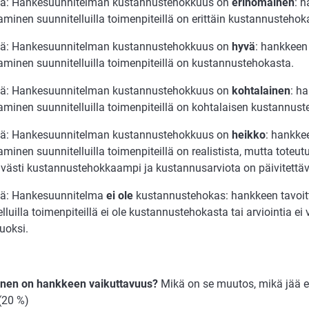
ttä: Hankesuunnitelman kustannustehokkuus on
erinomainen
: 
minen suunnitelluilla toimenpiteillä on erittäin kustannustehok
ttä: Hankesuunnitelman kustannustehokkuus on
hyvä
: hankkeen 
aminen suunnitelluilla toimenpiteillä on kustannustehokasta.
ttä: Hankesuunnitelman kustannustehokkuus on
kohtalainen
: h
aminen suunnitelluilla toimenpiteillä on kohtalaisen kustannust
ttä: Hankesuunnitelman kustannustehokkuus on
heikko
: hankke
minen suunnitelluilla toimenpiteillä on realistista, mutta toteut
ävästi kustannustehokkaampi ja kustannusarviota on päivitettäv
ttä: Hankesuunnitelma
ei ole
kustannustehokas: hankkeen tavoit
lluilla toimenpiteillä ei ole kustannustehokasta tai arviointia e
uoksi.
ainen on hankkeen vaikuttavuus?
Mikä on se muutos, mikä jää
(20 %)