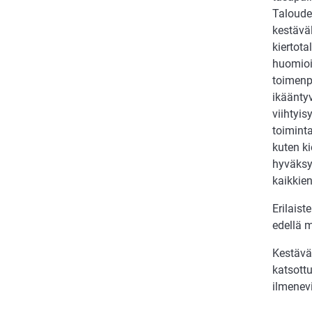
Taloude
kestäväl
kiertota
huomioi
toimenp
ikääntyv
viihtyi
toiminta
kuten ki
hyväksy
kaikkien
Erilais
edellä m
Kestävä
katsott
ilmenevi