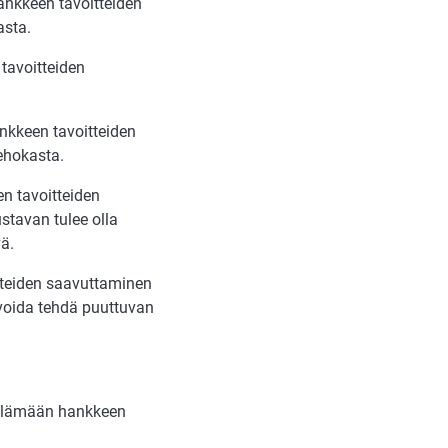
hankkeen tavoitteiden
asta.
tavoitteiden
ankkeen tavoitteiden
ehokasta.
en tavoitteiden
ustavan tulee olla
ä.
teiden saavuttaminen
i voida tehdä puuttuvan
 elämään hankkeen