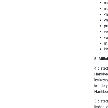
ma
ma
ym
ym
pu
ve
ve
ma
ki
5. Mill
4 piste
Hankkeel
kytkeyt
kohderyh
Hankkee
3 piste
lisäänt