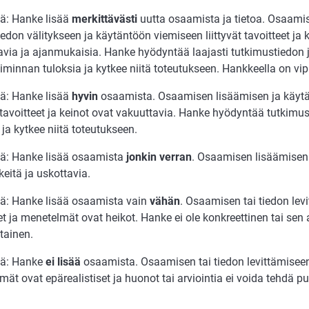
tä: Hanke lisää
merkittävästi
uutta osaamista ja tietoa. Osaami
edon välitykseen ja käytäntöön viemiseen liittyvät tavoitteet ja 
avia ja ajanmukaisia. Hanke hyödyntää laajasti tutkimustiedon
minnan tuloksia ja kytkee niitä toteutukseen. Hankkeella on vi
tä: Hanke lisää
hyvin
osaamista. Osaamisen lisäämisen ja käyt
t tavoitteet ja keinot ovat vakuuttavia. Hanke hyödyntää tutkim
 ja kytkee niitä toteutukseen.
ttä: Hanke lisää osaamista
jonkin verran
. Osaamisen lisäämisen t
keitä ja uskottavia.
ttä: Hanke lisää osaamista vain
vähän
. Osaamisen tai tiedon levi
et ja menetelmät ovat heikot. Hanke ei ole konkreettinen tai sen a
tainen.
ttä: Hanke
ei lisää
osaamista. Osaamisen tai tiedon levittämiseen l
ät ovat epärealistiset ja huonot tai arviointia ei voida tehdä p