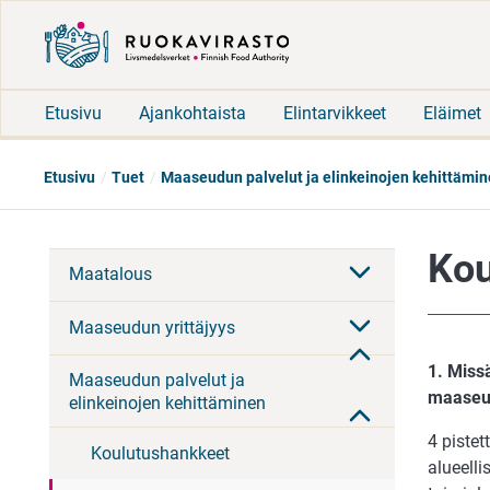
Etusivu
Ajankohtaista
Elintarvikkeet
Eläimet
Etusivu
Tuet
Maaseudun palvelut ja elinkeinojen kehittämi
Kou
Maatalous
Maaseudun yrittäjyys
1. Miss
Maaseudun palvelut ja
maaseud
elinkeinojen kehittäminen
4 piste
Koulutushankkeet
alueell