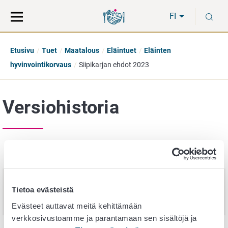
Siirry
Siirry
H
suoraan
koko
FI
sisältöön
sivuston
hakuun
Etusivu
Tuet
Maatalous
Eläintuet
Eläinten
hyvinvointikorvaus
Siipikarjan ehdot 2023
Versiohistoria
Julkaisupäivä
Nimi
17.
Siipikarjan ehdot (eläinten
Tietoa evästeistä
joulukuuta
hyvinvointikorvauksen sitoumusehdot
2025
2026)
Evästeet auttavat meitä kehittämään
verkkosivustoamme ja parantamaan sen sisältöjä ja
10.
Siipikarjan ehdot (eläinten