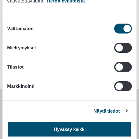
saavutettavuutta.
Tietoa evästeistä
joulukuuta
Eläintukien hakuopas 2025
2024
Suostumuksen
20.
Välttämätön
valinta
joulukuuta
Eläintukien hakuopas 2024
2023
Mieltymykset
4.
tammikuuta
Eläintukien hakuopas 2023
Tilastot
2023
Markkinointi
RUOKAVIRASTO
Näytä tiedot
PL 100
00027 RUOKAVIRASTO
Hyväksy kaikki