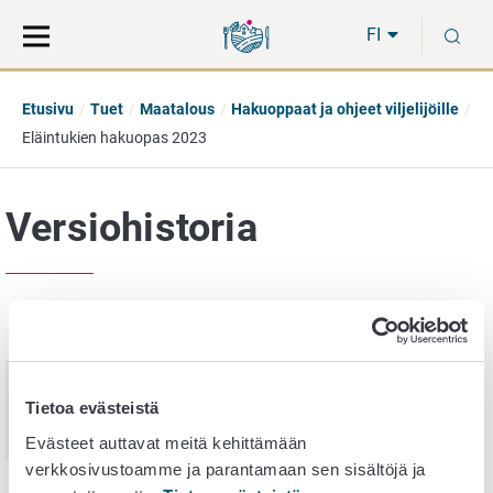
Siirry
Siirry
H
suoraan
koko
FI
sisältöön
sivuston
hakuun
Etusivu
Tuet
Maatalous
Hakuoppaat ja ohjeet viljelijöille
Eläintukien hakuopas 2023
Versiohistoria
Julkaisupäivä
Nimi
17.
Tietoa evästeistä
joulukuuta
Eläintukien hakuopas 2026
2025
Evästeet auttavat meitä kehittämään
verkkosivustoamme ja parantamaan sen sisältöjä ja
10.