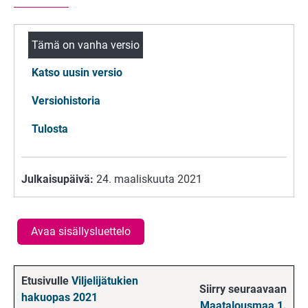
Tämä on vanha versio
Katso uusin versio
Versiohistoria
Tulosta
Julkaisupäivä:
24. maaliskuuta 2021
Avaa sisällysluettelo
Etusivulle
Viljelijätukien
Siirry seuraavaan
hakuopas 2021
Maatalousmaa 1.