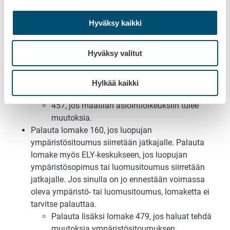
Luopujan ja jatkajan on allekirjoitettava
lomake.
Hyväksy kaikki
Palauta tarvittaessa seuraavat lomakkeet
456, jos perustat kokonaan uuden maatilan.
Hyväksy valitut
101D, jos maatilan osallisiin tulee muutoksia
(luopujan ja jatkajan on allekirjoitettava
lomake).
Hylkää kaikki
101A, jos muutat maatilan perustietoja.
457, jos maatilan asiointioikeuksiin tulee
muutoksia.
Palauta lomake 160, jos luopujan
ympäristösitoumus siirretään jatkajalle. Palauta
lomake myös ELY-keskukseen, jos luopujan
ympäristösopimus tai luomusitoumus siirretään
jatkajalle. Jos sinulla on jo ennestään voimassa
oleva ympäristö- tai luomusitoumus, lomaketta ei
tarvitse palauttaa.
Palauta lisäksi lomake 479, jos haluat tehdä
muutoksia ympäristösitoumuksen