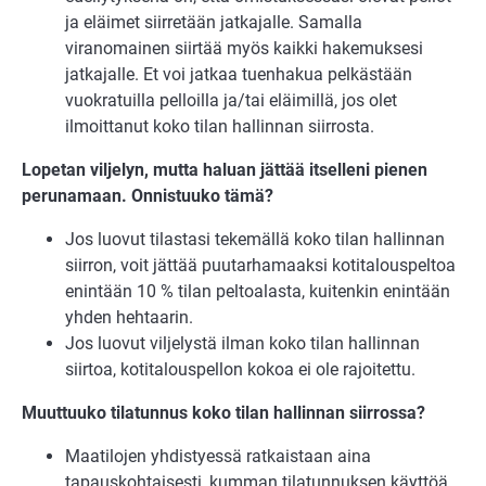
ja eläimet siirretään jatkajalle. Samalla
viranomainen siirtää myös kaikki hakemuksesi
jatkajalle. Et voi jatkaa tuenhakua pelkästään
vuokratuilla pelloilla ja/tai eläimillä, jos olet
ilmoittanut koko tilan hallinnan siirrosta.
Lopetan viljelyn, mutta haluan jättää itselleni pienen
perunamaan. Onnistuuko tämä?
Jos luovut tilastasi tekemällä koko tilan hallinnan
siirron, voit jättää puutarhamaaksi kotitalouspeltoa
enintään 10 % tilan peltoalasta, kuitenkin enintään
yhden hehtaarin.
Jos luovut viljelystä ilman koko tilan hallinnan
siirtoa, kotitalouspellon kokoa ei ole rajoitettu.
Muuttuuko tilatunnus koko tilan hallinnan siirrossa?
Maatilojen yhdistyessä ratkaistaan aina
tapauskohtaisesti, kumman tilatunnuksen käyttöä