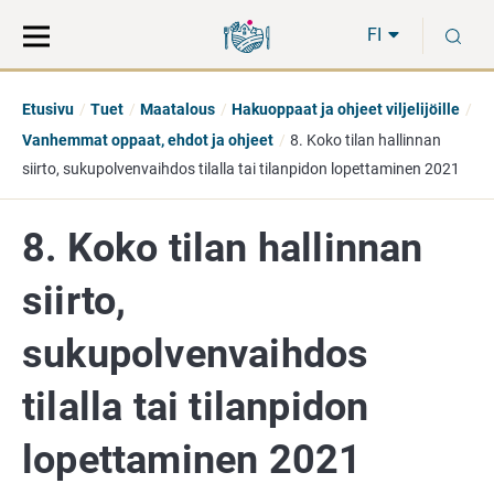
Siirry
Siirry
H
suoraan
koko
FI
sisältöön
sivuston
hakuun
Etusivu
Tuet
Maatalous
Hakuoppaat ja ohjeet viljelijöille
Vanhemmat oppaat, ehdot ja ohjeet
8. Koko tilan hallinnan
siirto, sukupolvenvaihdos tilalla tai tilanpidon lopettaminen 2021
8. Koko tilan hallinnan
siirto,
sukupolvenvaihdos
tilalla tai tilanpidon
lopettaminen 2021