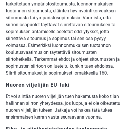
tarkoitetaan ympäristösitoumusta, luonnonmukaisen
tuotannon sitoumusta, eläinten hyvinvointikorvauksen
sitoumusta tai ympäristösopimuksia. Varmista, että
siirron osapuolet täyttävät siirrettävän sitoumuksen tai
sopimuksen antamiselle asetetut edellytykset, jotta
siirrettävä sitoumus ja sopimus tai sen osa pysyy
voimassa. Esimerkiksi luonnonmukaisen tuotannon
koulutusvaatimus on täytettävä sitoumusten
siirtohetkellä. Tarkemmat ehdot ja ohjeet sitoumusten ja
sopimusten siirtoon on lueteltu kunkin tuen ehdoissa.
Siirrä sitoumukset ja sopimukset lomakkeella 160.
Nuoren viljelijän EU-tuki
Et voi siirtää nuoren viljelijän tuen hakemusta koko tilan
hallinnan siirron yhteydessä, jos luopuja ei ole oikeutettu
nuoren viljelijän tukeen. Jatkaja voi hakea tätä tukea
ensimmäisen kerran vasta seuraavana vuonna.
Sika- ja siipikarjatalouden tuotannosta