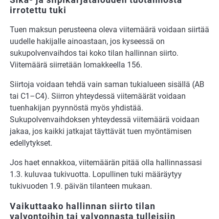
irrotettu tuki
Tuen maksun perusteena oleva viitemäärä voidaan siirtää
uudelle hakijalle ainoastaan, jos kyseessä on
sukupolvenvaihdos tai koko tilan hallinnan siirto.
Viitemäärä siirretään lomakkeella 156.
Siirtoja voidaan tehdä vain saman tukialueen sisällä (AB
tai C1–C4). Siirron yhteydessä viitemäärät voidaan
tuenhakijan pyynnöstä myös yhdistää.
Sukupolvenvaihdoksen yhteydessä viitemäärä voidaan
jakaa, jos kaikki jatkajat täyttävät tuen myöntämisen
edellytykset.
Jos haet ennakkoa, viitemäärän pitää olla hallinnassasi
1.3. kuluvaa tukivuotta. Lopullinen tuki määräytyy
tukivuoden 1.9. päivän tilanteen mukaan.
Vaikuttaako hallinnan siirto tilan
valvontoihin tai valvonnasta tulleisiin