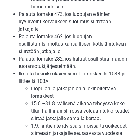
toimenpiteisiin.
Palauta lomake 473, jos luopujan eläinten
hyvinvointikorvauksen sitoumus siirretään
jatkajalle.
Palauta lomake 462, jos luopujan
osallistumisilmoitus kansalliseen kotieläintukeen
siirretään jatkajalle.
Palauta lomake 282, jos haluat osallistua maidon
tuotantotukijärjestelmään.
Ilmoita tukioikeuksien siirrot lomakkeella 103B ja
liitteellä 103A
luopujan ja jatkajan on allekirjoitettava
lomakkeet
15.6.–31.8. välisenä aikana tehdyssä koko
tilan hallinnan siirrossa voidaan tukioikeudet
siirtää jatkajalle samalla kertaa.
1.9. lähtien tehdyissä siirroissa tukioikeudet
siirretään jatkajalle seuraavasta vuodesta