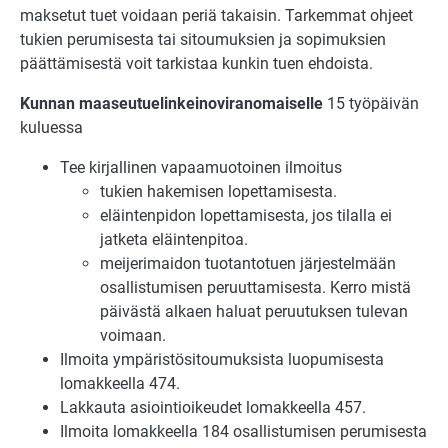
maksetut tuet voidaan periä takaisin. Tarkemmat ohjeet
tukien perumisesta tai sitoumuksien ja sopimuksien
päättämisestä voit tarkistaa kunkin tuen ehdoista.
Kunnan maaseutuelinkeinoviranomaiselle
15 työpäivän
kuluessa
Tee kirjallinen vapaamuotoinen ilmoitus
tukien hakemisen lopettamisesta.
eläintenpidon lopettamisesta, jos tilalla ei
jatketa eläintenpitoa.
meijerimaidon tuotantotuen järjestelmään
osallistumisen peruuttamisesta. Kerro mistä
päivästä alkaen haluat peruutuksen tulevan
voimaan.
Ilmoita ympäristösitoumuksista luopumisesta
lomakkeella 474.
Lakkauta asiointioikeudet lomakkeella 457.
Ilmoita lomakkeella 184 osallistumisen perumisesta