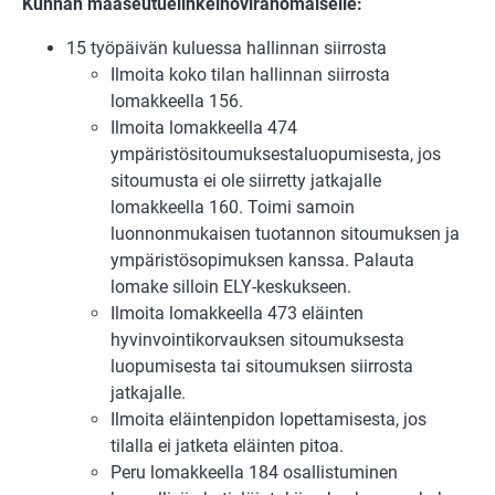
Kunnan maaseutuelinkeinoviranomaiselle:
15 työpäivän kuluessa hallinnan siirrosta
Ilmoita koko tilan hallinnan siirrosta
lomakkeella 156.
Ilmoita lomakkeella 474
ympäristösitoumuksestaluopumisesta, jos
sitoumusta ei ole siirretty jatkajalle
lomakkeella 160. Toimi samoin
luonnonmukaisen tuotannon sitoumuksen ja
ympäristösopimuksen kanssa. Palauta
lomake silloin ELY-keskukseen.
Ilmoita lomakkeella 473 eläinten
hyvinvointikorvauksen sitoumuksesta
luopumisesta tai sitoumuksen siirrosta
jatkajalle.
Ilmoita eläintenpidon lopettamisesta, jos
tilalla ei jatketa eläinten pitoa.
Peru lomakkeella 184 osallistuminen