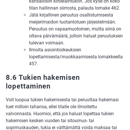
kansallisiin kotieläintukiin. Jos kyse on koko
tilan hallinnan siirrosta, palauta lomake 462.
Jätä kirjallinen peruutus osallistumisesta
meijerimaidon tuotantotuen järjestelmään.
Peruutus on vapaamuotoinen, mutta siinä on
oltava päivämäärä, jolloin haluat peruutuksen
tulevan voimaan.
Ilmoita asiointioikeuksien
lopettamisesta/muokkaamisesta lomakkeella
457.
8.6 Tukien hakemisen
lopettaminen
Voit luopua tukien hakemisesta tai peruuttaa hakemasi
tuet milloin tahansa, ellei tilalle ole ilmoitettu
valvonnasta. Huomioi, että jos haluat lopettaa tukien
hakemisen kesken vuoden tai sitoumus- tai
sopimuskauden, tukia ei välttämättä voida maksaa tai