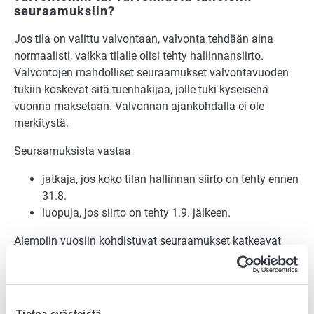
seuraamuksiin?
Jos tila on valittu valvontaan, valvonta tehdään aina
normaalisti, vaikka tilalle olisi tehty hallinnansiirto.
Valvontojen mahdolliset seuraamukset valvontavuoden
tukiin koskevat sitä tuenhakijaa, jolle tuki kyseisenä
vuonna maksetaan. Valvonnan ajankohdalla ei ole
merkitystä.
Seuraamuksista vastaa
jatkaja, jos koko tilan hallinnan siirto on tehty ennen
31.8.
luopuja, jos siirto on tehty 1.9. jälkeen.
Aiempiin vuosiin kohdistuvat seuraamukset katkeavat
pääsääntöisesti hallinnansiirtoon. Poikkeuksena ovat
esimerkiksi tilanteet, joissa aiempi tuenhakija jatkaa
osallisena uudessa maatilayrityksessä.
Tietoa evästeistä