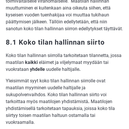
toimivaltaiselle viranomaiselle. Maatilan hallinnan
muuttuminen ei kuitenkaan aina oikeuta siihen, että
kyseisen vuoden tuenhakijaa voi muuttaa tukihaun
päättymisen jälkeen. Tällöin edellytetään, että niin
sanotun koko tilan hallinnan siirron edellytykset täyttävät.
8.1 Koko tilan hallinnan siirto
Koko tilan hallinnan siirrolla tarkoitetaan tilannetta, jossa
maatilan
kaikki
eläimet ja viljelymaat myydään tai
vuokrataan
yhdelle
uudelle haltijalle
.
Yleisimmät syyt koko tilan hallinnan siirrolle ovat
maatilan myyminen uudelle haltijalle ja
sukupolvenvaihdos. Koko tilan hallinnan siirto voi
tarkoittaa myös maatilojen yhdistämistä
.
Maatilojen
yhdistämisellä tarkoitetaan tapauksia, joissa koko tila
siirtyy toisen maatilan haltuun ostamalla tai
vuokraamalla.