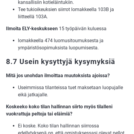
kansallisiin kotieläintukiin.
Tee tukioikeuksien siirrot lomakkeella 103B ja
liitteellä 103A.
Ilmoita ELY-keskukseen
15 työpäivän kuluessa
lomakkeella 474 luomusitoumuksesta ja
ympäristösopimuksista luopumisesta.
8.7 Usein kysyttyjä kysymyksiä
Mitä jos unohdan ilmoittaa muutoksista ajoissa?
Useimmissa tilanteissa tuet maksetaan luopujalle
eikä jatkajalle.
Koskeeko koko tilan hallinnan siirto myös tilalleni
vuokrattuja peltoja tai eläimiä?
Ei koske. Koko tilan hallinnan siirrossa
edellytyksenä on, että omistuksessasi olevat pellot