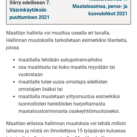
Siirry edelliseen
7.
Maatalousmaa, perus- ja
Väärinkäytöksiin
kasvulohkot 2021
puuttuminen 2021
Maatilan hallinta voi muuttua usealla eri tavalla.
Hallinnan muutoksilla tarkoitetaan esimerkiksi tilanteita,
joissa
maatilalla tehdään sukupolvenvaihdos
osa maatilasta tai koko maatila myydään tai
vuokrataan
maatilalle tulee uusia omistajia edellisten
omistajien lisäksi tai
maatilalla muutetaan yritysmuotoa esimerkiksi
luonnollisten henkilöiden harjoittamasta
maataloustoiminnasta osakeyhtiömuotoiseksi.
Maatilan erilaisia hallinnan muutoksia voi tehdä milloin
tahansa ja niistä on ilmoitettava 15 työpäivän kuluessa