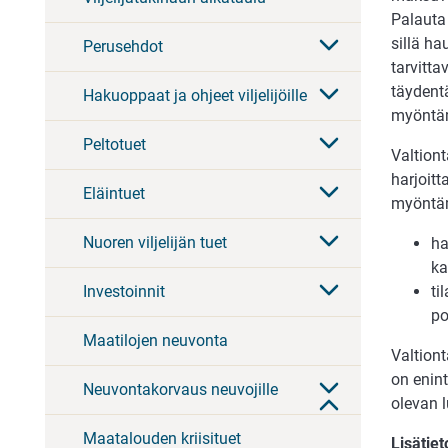
Palauta
sillä ha
Perusehdot
tarvitta
täydent
Hakuoppaat ja ohjeet viljelijöille
myöntäm
Peltotuet
Valtion
harjoit
Eläintuet
myöntäm
Nuoren viljelijän tuet
ha
ka
ti
Investoinnit
po
Maatilojen neuvonta
Valtion
on enint
Neuvontakorvaus neuvojille
olevan 
Maatalouden kriisituet
Lisätie