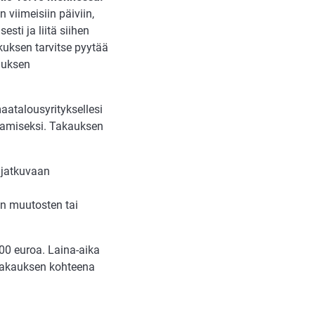
viimeisiin päiviin,
sti ja liitä siihen
kuksen tarvitse pyytää
auksen
atalousyrityksellesi
amiseksi. Takauksen
 jatkuvaan
ön muutosten tai
00 euroa. Laina-aika
 takauksen kohteena