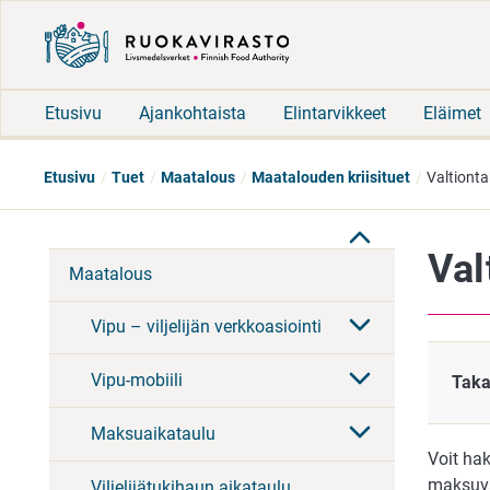
Etusivu
Ajankohtaista
Elintarvikkeet
Eläimet
Etusivu
Tuet
Maatalous
Maatalouden kriisituet
Valtionta
Val
Maatalous
Vipu – viljelijän verkkoasiointi
Vipu-mobiili
Taka
Maksuaikataulu
Voit hak
maksuva
Viljelijätukihaun aikataulu