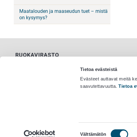
Maatalouden ja maaseudun tuet – mistä
on kysymys?
RUOKAVIRASTO
PL 100
Tietoa evästeistä
00027 RUOKAVIRASTO
Evästeet auttavat meitä k
saavutettavuutta.
Tietoa e
Yhteystiedot
Vaihde 029
Palaute
Tietosuojailmoitus
Saavutettavuusseloste
Tietoa sivustosta
Evästeasetukset
Suostumuksen
Välttämätön