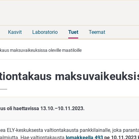
Siirry
Siirry
suoraan
koko
sisältöön
sivuston
hakuun
Kasvit
Laboratorio
Tuet
Teemat
kaus maksuvaikeuksissa oleville maatiloille
tiontakaus maksuvaikeuksiss
us oli haettavissa 13.10.–10.11.2023.
ea ELY-keskuksesta valtiontakausta pankkilainalle, joka paranta
lmiutta. Hae valtiontakausta
lomakkeella 493
pe 10.11.2023 