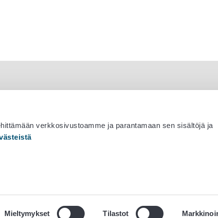
ehittämään verkkosivustoamme ja parantamaan sen sisältöjä ja
västeistä
 530 0400
Mieltymykset
Tilastot
Markkinoin