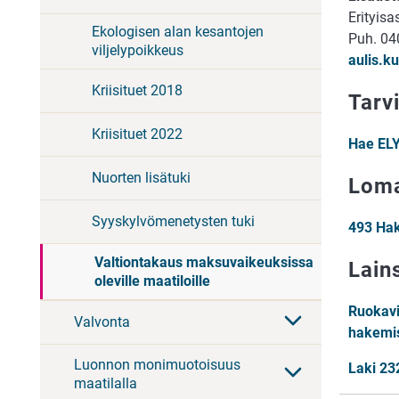
Erityisa
Ekologisen alan kesantojen
Puh. 04
viljelypoikkeus
aulis.k
Kriisituet 2018
Tarv
Kriisituet 2022
Hae ELY
Nuorten lisätuki
Lom
Syyskylvömenetysten tuki
493 Hak
Valtiontakaus maksuvaikeuksissa
Lain
oleville maatiloille
Ruokavi
Valvonta
hakemi
Luonnon monimuotoisuus
Laki 23
maatilalla