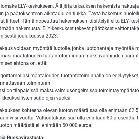
 lomake ELY-keskukseen. Älä jätä takauksen hakemista hakuajan 
un ja päätöksenteon aikataulu on tiukka. Täytä hakemus huolellise
vat liitteet. Tämä nopeuttaa hakemuksen käsittelyä eikä ELY-kes
ämään hakemusta. ELY-keskukset tekevät päätökset valtiontak
isestä joulukuussa 2023.
takaus voidaan myöntää luotolle, jonka luotonantaja myöntää ma
tamasi maatalouden tuotantotoiminnan maksuvalmiuden parant
isen ehtona on, että:
rjoittamallasi maatalouden tuotantotoiminnalla on edellytykset
nnattavaan toimintaan
lasi on tilapäisissä maksuvalmiusongelmissa toimintaympärist
ikkeuksellisten sääolojen vuoksi.
takauksen kohteena olevan luoton määrä saa olla enintään 62 5
ään viisi vuotta. Valtiontakaus saa olla enintään 80 prosenttia
luoton määrästä eli enintään 50 000 euroa.
toja Ruokavirastosta: