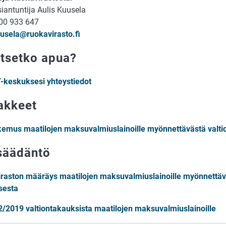
siantuntija Aulis Kuusela
00 933 647
uusela@ruokavirasto.fi
itsetko apua?
-keskuksesi yhteystiedot
akkeet
emus maatilojen maksuvalmiuslainoille myönnettävästä valti
säädäntö
raston määräys maatilojen maksuvalmiuslainoille myönnettäv
sesta
2/2019 valtiontakauksista maatilojen maksuvalmiuslainoille