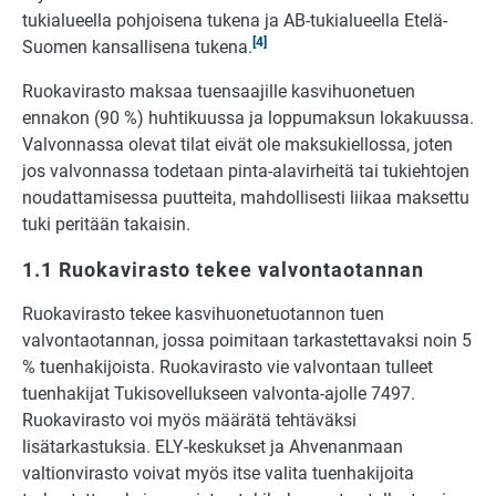
tukialueella pohjoisena tukena ja AB-tukialueella Etelä-
[4]
Suomen kansallisena tukena.
Ruokavirasto maksaa tuensaajille kasvihuonetuen
ennakon (90 %) huhtikuussa ja loppumaksun lokakuussa.
Valvonnassa olevat tilat eivät ole maksukiellossa, joten
jos valvonnassa todetaan pinta-alavirheitä tai tukiehtojen
noudattamisessa puutteita, mahdollisesti liikaa maksettu
tuki peritään takaisin.
1.1 Ruokavirasto tekee valvontaotannan
Ruokavirasto tekee kasvihuonetuotannon tuen
valvontaotannan, jossa poimitaan tarkastettavaksi noin 5
% tuenhakijoista. Ruokavirasto vie valvontaan tulleet
tuenhakijat Tukisovellukseen valvonta-ajolle 7497.
Ruokavirasto voi myös määrätä tehtäväksi
lisätarkastuksia. ELY-keskukset ja Ahvenanmaan
valtionvirasto voivat myös itse valita tuenhakijoita