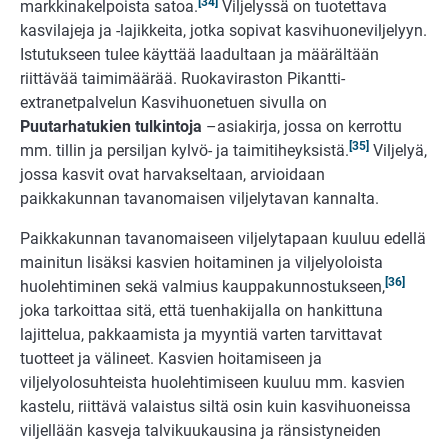
[34]
markkinakelpoista satoa.
Viljelyssä on tuotettava
kasvilajeja ja -lajikkeita, jotka sopivat kasvihuoneviljelyyn.
Istutukseen tulee käyttää laadultaan ja määrältään
riittävää taimimäärää. Ruokaviraston Pikantti-
extranetpalvelun Kasvihuonetuen sivulla on
Puutarhatukien tulkintoja
–asiakirja, jossa on kerrottu
[35]
mm. tillin ja persiljan kylvö- ja taimitiheyksistä.
Viljelyä,
jossa kasvit ovat harvakseltaan, arvioidaan
paikkakunnan tavanomaisen viljelytavan kannalta.
Paikkakunnan tavanomaiseen viljelytapaan kuuluu edellä
mainitun lisäksi kasvien hoitaminen ja viljelyoloista
[36]
huolehtiminen sekä valmius kauppakunnostukseen,
joka tarkoittaa sitä, että tuenhakijalla on hankittuna
lajittelua, pakkaamista ja myyntiä varten tarvittavat
tuotteet ja välineet. Kasvien hoitamiseen ja
viljelyolosuhteista huolehtimiseen kuuluu mm. kasvien
kastelu, riittävä valaistus siltä osin kuin kasvihuoneissa
viljellään kasveja talvikuukausina ja ränsistyneiden