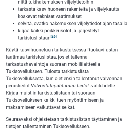
niitä tukihakemuksen viljelytietoihin
tarkasta kasvihuoneen rakenteita ja viljelykautta
koskevat tekniset vaatimukset
selvitä, ovatko hakemuksen viljelytiedot ajan tasalla
kirjaa kaikki poikkeusolot ja -järjestelyt
[26]
tarkistuslistaan
Käytä kasvihuonetuen tarkastuksessa Ruokaviraston
laatimaa tarkistuslistaa, jos et tallenna
tarkastushavaintoja suoraan mobiililaitteella
Tukisovellukseen. Tulosta tarkistuslista
Tukisovelluksesta, kun olet ensin tallentanut valvonnan
perustiedot
Valvontatapahtuman tiedot
-välilehdelle.
Kirjaa muistiin tarkistuslistaan tai suoraan
Tukisovellukseen kaikki tuen myöntämiseen ja
maksamiseen vaikuttavat seikat.
Seuraavaksi ohjeistetaan tarkistuslistan täyttäminen ja
tietojen tallentaminen Tukisovellukseen.