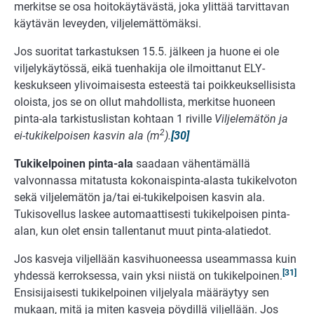
merkitse se osa hoitokäytävästä, joka ylittää tarvittavan
käytävän leveyden, viljelemättömäksi.
Jos suoritat tarkastuksen 15.5. jälkeen ja huone ei ole
viljelykäytössä, eikä tuenhakija ole ilmoittanut ELY-
keskukseen ylivoimaisesta esteestä tai poikkeuksellisista
oloista, jos se on ollut mahdollista, merkitse huoneen
pinta-ala tarkistuslistan kohtaan 1 riville
Viljelemätön ja
2
ei-tukikelpoisen kasvin ala (m
).
[30]
Tukikelpoinen pinta-ala
saadaan vähentämällä
valvonnassa mitatusta kokonaispinta-alasta tukikelvoton
sekä viljelemätön ja/tai ei-tukikelpoisen kasvin ala.
Tukisovellus laskee automaattisesti tukikelpoisen pinta-
alan, kun olet ensin tallentanut muut pinta-alatiedot.
Jos kasveja viljellään kasvihuoneessa useammassa kuin
[31]
yhdessä kerroksessa, vain yksi niistä on tukikelpoinen.
Ensisijaisesti tukikelpoinen viljelyala määräytyy sen
mukaan, mitä ja miten kasveja pöydillä viljellään. Jos