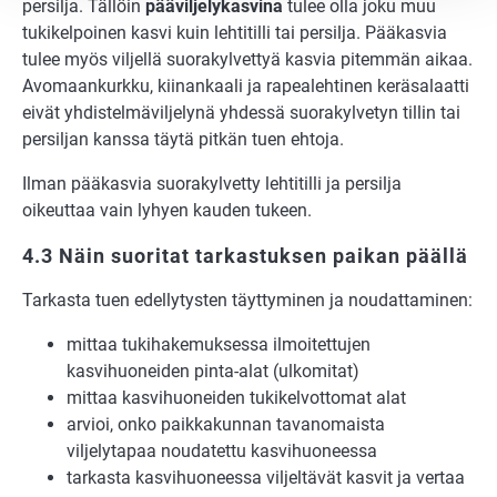
persilja. Tällöin
pääviljelykasvina
tulee olla joku muu
tukikelpoinen kasvi kuin lehtitilli tai persilja. Pääkasvia
tulee myös viljellä suorakylvettyä kasvia pitemmän aikaa.
Avomaankurkku, kiinankaali ja rapealehtinen keräsalaatti
eivät yhdistelmäviljelynä yhdessä suorakylvetyn tillin tai
persiljan kanssa täytä pitkän tuen ehtoja.
Ilman pääkasvia suorakylvetty lehtitilli ja persilja
oikeuttaa vain lyhyen kauden tukeen.
4.3 Näin suoritat tarkastuksen paikan päällä
Tarkasta tuen edellytysten täyttyminen ja noudattaminen:
mittaa tukihakemuksessa ilmoitettujen
kasvihuoneiden pinta-alat (ulkomitat)
mittaa kasvihuoneiden tukikelvottomat alat
arvioi, onko paikkakunnan tavanomaista
viljelytapaa noudatettu kasvihuoneessa
tarkasta kasvihuoneessa viljeltävät kasvit ja vertaa