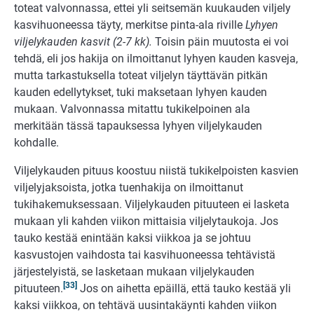
toteat valvonnassa, ettei yli seitsemän kuukauden viljely
kasvihuoneessa täyty, merkitse pinta-ala riville
Lyhyen
viljelykauden kasvit (2-7 kk).
Toisin päin muutosta ei voi
tehdä, eli jos hakija on ilmoittanut lyhyen kauden kasveja,
mutta tarkastuksella toteat viljelyn täyttävän pitkän
kauden edellytykset, tuki maksetaan lyhyen kauden
mukaan. Valvonnassa mitattu tukikelpoinen ala
merkitään tässä tapauksessa lyhyen viljelykauden
kohdalle.
Viljelykauden pituus koostuu niistä tukikelpoisten kasvien
viljelyjaksoista, jotka tuenhakija on ilmoittanut
tukihakemuksessaan. Viljelykauden pituuteen ei lasketa
mukaan yli kahden viikon mittaisia viljelytaukoja. Jos
tauko kestää enintään kaksi viikkoa ja se johtuu
kasvustojen vaihdosta tai kasvihuoneessa tehtävistä
järjestelyistä, se lasketaan mukaan viljelykauden
[33]
pituuteen.
Jos on aihetta epäillä, että tauko kestää yli
kaksi viikkoa, on tehtävä uusintakäynti kahden viikon