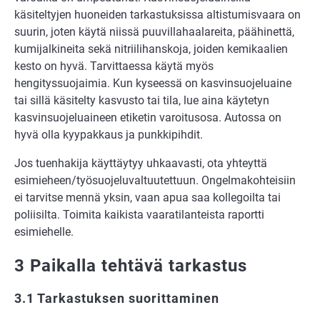
käsiteltyjen huoneiden tarkastuksissa altistumisvaara on
suurin, joten käytä niissä puuvillahaalareita, päähinettä,
kumijalkineita sekä nitriilihanskoja, joiden kemikaalien
kesto on hyvä. Tarvittaessa käytä myös
hengityssuojaimia. Kun kyseessä on kasvinsuojeluaine
tai sillä käsitelty kasvusto tai tila, lue aina käytetyn
kasvinsuojeluaineen etiketin varoitusosa. Autossa on
hyvä olla kyypakkaus ja punkkipihdit.
Jos tuenhakija käyttäytyy uhkaavasti, ota yhteyttä
esimieheen/työsuojeluvaltuutettuun. Ongelmakohteisiin
ei tarvitse mennä yksin, vaan apua saa kollegoilta tai
poliisilta. Toimita kaikista vaaratilanteista raportti
esimiehelle.
3 Paikalla tehtävä tarkastus
3.1 Tarkastuksen suorittaminen