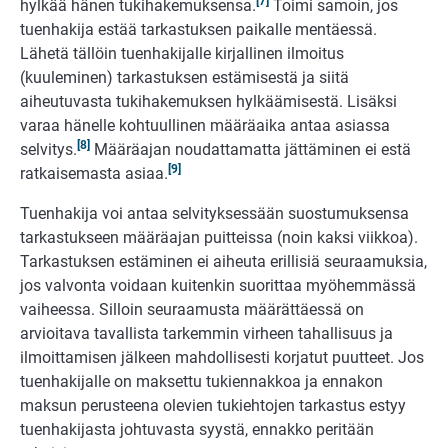
[7]
hylkää hänen tukihakemuksensa.
Toimi samoin, jos
tuenhakija estää tarkastuksen paikalle mentäessä.
Lähetä tällöin tuenhakijalle kirjallinen ilmoitus
(kuuleminen) tarkastuksen estämisestä ja siitä
aiheutuvasta tukihakemuksen hylkäämisestä. Lisäksi
varaa hänelle kohtuullinen määräaika antaa asiassa
[8]
selvitys.
Määräajan noudattamatta jättäminen ei estä
[9]
ratkaisemasta asiaa.
Tuenhakija voi antaa selvityksessään suostumuksensa
tarkastukseen määräajan puitteissa (noin kaksi viikkoa).
Tarkastuksen estäminen ei aiheuta erillisiä seuraamuksia,
jos valvonta voidaan kuitenkin suorittaa myöhemmässä
vaiheessa. Silloin seuraamusta määrättäessä on
arvioitava tavallista tarkemmin virheen tahallisuus ja
ilmoittamisen jälkeen mahdollisesti korjatut puutteet. Jos
tuenhakijalle on maksettu tukiennakkoa ja ennakon
maksun perusteena olevien tukiehtojen tarkastus estyy
tuenhakijasta johtuvasta syystä, ennakko peritään