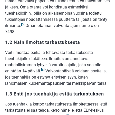
tarkastettavaksi paperisten tukihakemusten tallentamisen
jälkeen. Oma otanta voi kohdistua esimerkiksi
tuenhakijoihin, joilla on aikaisempina vuosina todettu
tukiehtojen noudattamisessa puutteita tai joista on tehty
[5]
ilmianto.
Oman otannan valvonta-ajon numero on
7498.
1.2 Näin ilmoitat tarkastuksesta
Voit ilmoittaa paikalla tehtävästä tarkastuksesta
tuenhakijalle etukäteen. Ilmoitus on annettava
mahdollisimman lyhyellä varoitusajalla, joka saa olla
[6]
enintään 14 päivää.
Valvontapäivää voidaan sovitella,
jos tuenhakija on estynyt erityisen syyn, kuten
lähiomaisen kuolemantapauksen tai merkkipäivän takia.
1.3 Entä jos tuenhakija estää tarkastuksen
Jos tuenhakija kertoo tarkastuksesta ilmoitettaessa, että
tarkastusta ei saa tehdä, kerro hänelle, että ELY-keskus