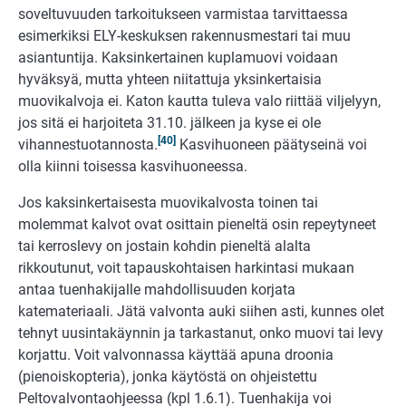
soveltuvuuden tarkoitukseen varmistaa tarvittaessa
esimerkiksi ELY-keskuksen rakennusmestari tai muu
asiantuntija. Kaksinkertainen kuplamuovi voidaan
hyväksyä, mutta yhteen niitattuja yksinkertaisia
muovikalvoja ei. Katon kautta tuleva valo riittää viljelyyn,
jos sitä ei harjoiteta 31.10. jälkeen ja kyse ei ole
[40]
vihannestuotannosta.
Kasvihuoneen päätyseinä voi
olla kiinni toisessa kasvihuoneessa.
Jos kaksinkertaisesta muovikalvosta toinen tai
molemmat kalvot ovat osittain pieneltä osin repeytyneet
tai kerroslevy on jostain kohdin pieneltä alalta
rikkoutunut, voit tapauskohtaisen harkintasi mukaan
antaa tuenhakijalle mahdollisuuden korjata
katemateriaali. Jätä valvonta auki siihen asti, kunnes olet
tehnyt uusintakäynnin ja tarkastanut, onko muovi tai levy
korjattu. Voit valvonnassa käyttää apuna droonia
(pienoiskopteria), jonka käytöstä on ohjeistettu
Peltovalvontaohjeessa (kpl 1.6.1). Tuenhakija voi