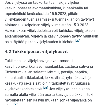
Jos viljelyssä on tauko, tai tuenhakija viljelee
kasvihuoneessa avomaankurkkua, kiinankaalia tai
rapealehtistä keräsalaattia 15.5.2023, pitkän
viljelykauden tuen saamiseksi tuenhakijan on täytynyt
aloittaa tukikelpoinen viljely viimeistään 15.3.2023.
Hakemuksen viljelytiedoista voit tarkistaa viljelyjakson
alkamispäivän. Viljelyn ja kasvihuoneen täytyy muiltakin
[20]
osin täyttää pitkän viljelykauden tukiehdot.
4.2 Tukikelpoiset viljelykasvit
Tukikelpoisia viljelykasveja ovat tomaatti,
kasvihuonekurkku, avomaankurkku, Lactuca sativa ja
Cichorium- lajien salaatit, lehtitilli, persilja, paprika,
kiinankaali, leikkokukat, leikkovihreä, ryhmäkasvit (eli
kesäkukat) sekä sisätiloihin tarkoitettavat ruukussa
[21]
viljeltävät koristekasvit.
Jos viljelykauden aikana
samalla alalla viljellään useita kasveja peräkkäin, tuki
myönnetään sen kasvin mukaan, jonka viljelyaika on
[22]