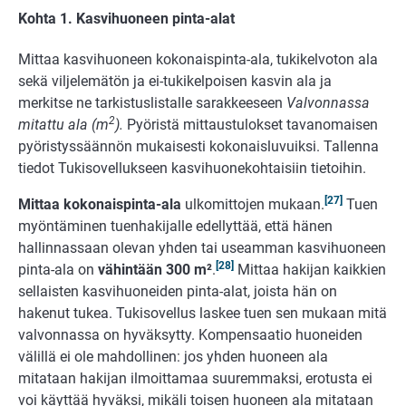
Kohta 1. Kasvihuoneen pinta-alat
Mittaa kasvihuoneen kokonaispinta-ala, tukikelvoton ala
sekä viljelemätön ja ei-tukikelpoisen kasvin ala ja
merkitse ne tarkistuslistalle sarakkeeseen
Valvonnassa
2
mitattu ala (m
).
Pyöristä mittaustulokset tavanomaisen
pyöristyssäännön mukaisesti kokonaisluvuiksi. Tallenna
tiedot Tukisovellukseen kasvihuonekohtaisiin tietoihin.
[27]
Mittaa kokonaispinta-ala
ulkomittojen mukaan.
Tuen
myöntäminen tuenhakijalle edellyttää, että hänen
hallinnassaan olevan yhden tai useamman kasvihuoneen
[28]
pinta-ala on
vähintään 300 m²
.
Mittaa hakijan kaikkien
sellaisten kasvihuoneiden pinta-alat, joista hän on
hakenut tukea. Tukisovellus laskee tuen sen mukaan mitä
valvonnassa on hyväksytty. Kompensaatio huoneiden
välillä ei ole mahdollinen: jos yhden huoneen ala
mitataan hakijan ilmoittamaa suuremmaksi, erotusta ei
voi käyttää hyväksi, mikäli toisen huoneen ala mitataan