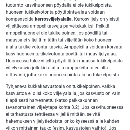
tuotanto kasvihuoneen pöydällä ei ole tukikelpoista,
huoneen tukikelvotonta pöytäpinta-alaa voidaan
kompensoida
kerrosviljelyalalla
. Kerrosviljely on yleistä
viljeltäessä amppelikasveja parvekekukiksi. Pelkkä
amppelihuone ei ole tukikelpoinen, jos pöydillä tai
maassa ei viljellä mitään tai viljellään koko huoneen
alalla tukikelvotonta kasvia. Amppeleilla voidaan korvata
kasvihuoneen tukikelvotonta pöytä- tai maaviljelyalaa.
Huoneessa tulee viljellä pöydillä tai maassa tukikelpoista
viljelykasvia jollakin alalla ja amppeleita tulee olla
riittävästi, jotta koko huoneen pinta-ala on tukikelpoista.
Tyhjenevä kukkakasvustoala on tukikelpoinen, vaikka
kasvustoa ei olisi koko viljelyalalla, jos kasvusto on vain
tilapäisesti harvennettu (katso paikkakunnan
tavanomainen viljelytapa kohta 3.2). Jos kasvihuoneessa
ei tarkastusta tehtäessä viljellä mitään, selvitä
hakemuksen viljelytiedoista, onko kyseessä alle kahden
viikon mittainen tauko (esim. kasvustojen vaihto). Jos