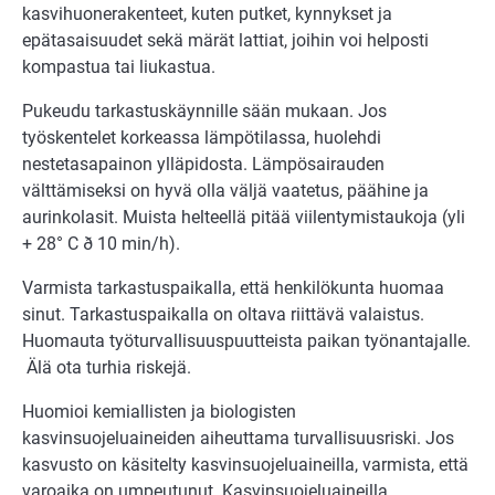
kasvihuonerakenteet, kuten putket, kynnykset ja
epätasaisuudet sekä märät lattiat, joihin voi helposti
kompastua tai liukastua.
Pukeudu tarkastuskäynnille sään mukaan. Jos
työskentelet korkeassa lämpötilassa, huolehdi
nestetasapainon ylläpidosta. Lämpösairauden
välttämiseksi on hyvä olla väljä vaatetus, päähine ja
aurinkolasit. Muista helteellä pitää viilentymistaukoja (yli
+ 28° C ð 10 min/h).
Varmista tarkastuspaikalla, että henkilökunta huomaa
sinut. Tarkastuspaikalla on oltava riittävä valaistus.
Huomauta työturvallisuuspuutteista paikan työnantajalle.
Älä ota turhia riskejä.
Huomioi kemiallisten ja biologisten
kasvinsuojeluaineiden aiheuttama turvallisuusriski. Jos
kasvusto on käsitelty kasvinsuojeluaineilla, varmista, että
varoaika on umpeutunut. Kasvinsuojeluaineilla