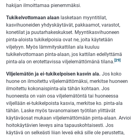
hakijan ilmoittamaa pienemmäksi.
Tukikelvottomaan alaan
lasketaan myyntitilat,
kasvihuoneiden yhdyskäytävät, pakkaamot, varastot,
konetilat ja puutarhakeskukset. Myyntikasvihuoneen
pinta-aloista tukikelpoisia ovat ne, joita käytetään
viljelyyn. Myös lämmityskattilan ala kuuluu
tukikelvottomaan pinta-alaan, jos kattilan edellyttämä
[29]
pinta-ala on erotettavissa viljelemättömänä tilana.
Viljelemätön ja ei-tukikelpoisen kasvin ala.
Jos koko
huone on ilmoitettu viljelemättömäksi, merkitse huoneen
ilmoitettu kokonaispinta-ala tähän kohtaan. Jos
huoneesta on vain osa viljelemätöntä tai huoneessa
viljellään ei-tukikelpoista kasvia, merkitse ko. pinta-ala
tähän. Laske myös tavanomaisen työtilan ylittävät
käytäväosat mukaan viljelemättömään pinta-alaan. Arvioi
hoitokäytävien leveys aina tapauskohtaisesti. Jos
käytävä on selkeästi liian leveä eikä sille ole perustetta,