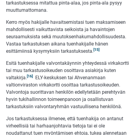
tarkastuksessa mitattua pinta-alaa, jos pinta-ala pysyy
muuttumattomana.
Kerro myös hakijalle havaitsemistasi tuen maksamiseen
mahdollisesti vaikuttavista seikoista ja havaintojen
seuraamuksista sekä muutoksenhakumahdollisuudesta.
Vastaa tarkastuksen aikana tuenhakijalle hänen
[15]
esittämiinsä kysymyksiin tarkastuksesta.
Esitä tuenhakijalle valvontakäynnin yhteydessä virkakortti
tai muu tarkastusoikeuden osoittava asiakirja kuten
[16]
valtakirja.
ELY-keskuksen tai Ahvenanmaan
valtionviraston virkakortti osoittaa tarkastusoikeuden.
Valvontoja suorittavan henkilön edellytetään perehtyvän
hyvin tukihallinnon toimeenpanoon ja osallistuvan
tarkastuksiin valvontaryhmän vastuullisena henkilönä.
Jos tarkastuksessa ilmenee, että tuenhakija on antanut
virheellisiä tai harhaanjohtavia tietoja tai ei ole
noudattanut tuen myöntämisen ehtoja, tukea alennetaan