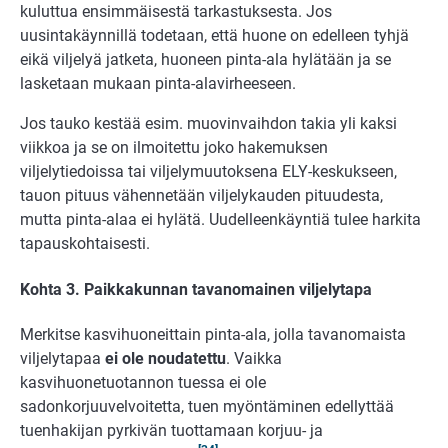
kuluttua ensimmäisestä tarkastuksesta. Jos
uusintakäynnillä todetaan, että huone on edelleen tyhjä
eikä viljelyä jatketa, huoneen pinta-ala hylätään ja se
lasketaan mukaan pinta-alavirheeseen.
Jos tauko kestää esim. muovinvaihdon takia yli kaksi
viikkoa ja se on ilmoitettu joko hakemuksen
viljelytiedoissa tai viljelymuutoksena ELY-keskukseen,
tauon pituus vähennetään viljelykauden pituudesta,
mutta pinta-alaa ei hylätä. Uudelleenkäyntiä tulee harkita
tapauskohtaisesti.
Kohta 3. Paikkakunnan tavanomainen viljelytapa
Merkitse kasvihuoneittain pinta-ala, jolla tavanomaista
viljelytapaa
ei ole noudatettu
. Vaikka
kasvihuonetuotannon tuessa ei ole
sadonkorjuuvelvoitetta, tuen myöntäminen edellyttää
tuenhakijan pyrkivän tuottamaan korjuu- ja