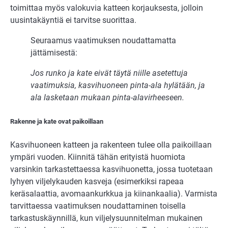
toimittaa myös valokuvia katteen korjauksesta, jolloin
uusintakäyntiä ei tarvitse suorittaa.
Seuraamus vaatimuksen noudattamatta
jättämisestä:
Jos runko ja kate eivät täytä niille asetettuja
vaatimuksia, kasvihuoneen pinta-ala hylätään, ja
ala lasketaan mukaan pinta-alavirheeseen.
Rakenne ja kate ovat paikoillaan
Kasvihuoneen katteen ja rakenteen tulee olla paikoillaan
ympäri vuoden. Kiinnitä tähän erityistä huomiota
varsinkin tarkastettaessa kasvihuonetta, jossa tuotetaan
lyhyen viljelykauden kasveja (esimerkiksi rapeaa
keräsalaattia, avomaankurkkua ja kiinankaalia). Varmista
tarvittaessa vaatimuksen noudattaminen toisella
tarkastuskäynnillä, kun viljelysuunnitelman mukainen