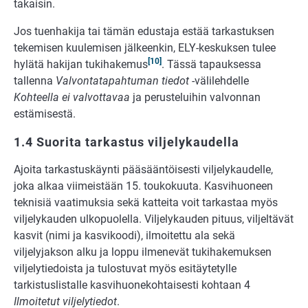
takaisin.
Jos tuenhakija tai tämän edustaja estää tarkastuksen
tekemisen kuulemisen jälkeenkin, ELY-keskuksen tulee
[10]
hylätä hakijan tukihakemus
. Tässä tapauksessa
tallenna
Valvontatapahtuman tiedot
-välilehdelle
Kohteella ei valvottavaa
ja perusteluihin valvonnan
estämisestä.
1.4 Suorita tarkastus viljelykaudella
Ajoita tarkastuskäynti pääsääntöisesti viljelykaudelle,
joka alkaa viimeistään 15. toukokuuta. Kasvihuoneen
teknisiä vaatimuksia sekä katteita voit tarkastaa myös
viljelykauden ulkopuolella. Viljelykauden pituus, viljeltävät
kasvit (nimi ja kasvikoodi), ilmoitettu ala sekä
viljelyjakson alku ja loppu ilmenevät tukihakemuksen
viljelytiedoista ja tulostuvat myös esitäytetylle
tarkistuslistalle kasvihuonekohtaisesti kohtaan 4
Ilmoitetut viljelytiedot
.