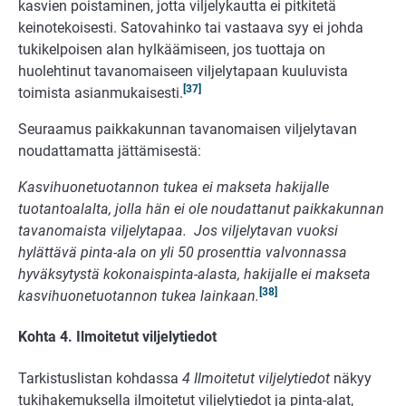
kasvien poistaminen, jotta viljelykautta ei pitkitetä
keinotekoisesti. Satovahinko tai vastaava syy ei johda
tukikelpoisen alan hylkäämiseen, jos tuottaja on
huolehtinut tavanomaiseen viljelytapaan kuuluvista
[37]
toimista asianmukaisesti.
Seuraamus paikkakunnan tavanomaisen viljelytavan
noudattamatta jättämisestä:
Kasvihuonetuotannon tukea ei makseta hakijalle
tuotantoalalta, jolla hän ei ole noudattanut paikkakunnan
tavanomaista viljelytapaa. Jos viljelytavan vuoksi
hylättävä pinta-ala on yli 50 prosenttia valvonnassa
hyväksytystä kokonaispinta-alasta, hakijalle ei makseta
[38]
kasvihuonetuotannon tukea lainkaan.
Kohta 4. Ilmoitetut viljelytiedot
Tarkistuslistan kohdassa
4 Ilmoitetut viljelytiedot
näkyy
tukihakemuksella ilmoitetut viljelytiedot ja pinta-alat,