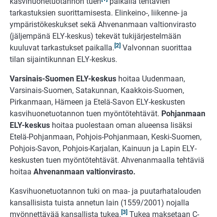
kasvihuonetuotannon tuen
paikalla tehtävien
tarkastuksien suorittamisesta. Elinkeino-, liikenne- ja
ympäristökeskukset sekä Ahvenanmaan valtionvirasto
(jäljempänä ELY-keskus) tekevät tukijärjestelmään
[2]
kuuluvat tarkastukset paikalla.
Valvonnan suorittaa
tilan sijaintikunnan ELY-keskus.
Varsinais-Suomen ELY-keskus
hoitaa Uudenmaan,
Varsinais-Suomen, Satakunnan, Kaakkois-Suomen,
Pirkanmaan, Hämeen ja Etelä-Savon ELY-keskusten
kasvihuonetuotannon tuen myöntötehtävät.
Pohjanmaan
ELY-
keskus
hoitaa puolestaan oman alueensa lisäksi
Etelä-Pohjanmaan, Pohjois-Pohjanmaan, Keski-Suomen,
Pohjois-Savon, Pohjois-Karjalan, Kainuun ja Lapin ELY-
keskusten tuen myöntötehtävät. Ahvenanmaalla tehtäviä
hoitaa
Ahvenanmaan valtionvirasto.
Kasvihuonetuotannon tuki on maa- ja puutarhatalouden
kansallisista tuista annetun lain (1559/2001) nojalla
[3]
myönnettävää kansallista tukea.
Tukea maksetaan C-