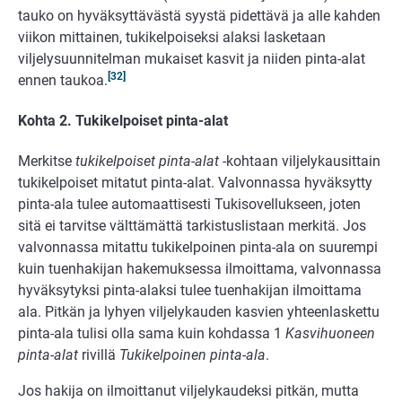
tauko on hyväksyttävästä syystä pidettävä ja alle kahden
viikon mittainen, tukikelpoiseksi alaksi lasketaan
viljelysuunnitelman mukaiset kasvit ja niiden pinta-alat
[32]
ennen taukoa.
Kohta 2. Tukikelpoiset pinta-alat
Merkitse
tukikelpoiset pinta-alat
-kohtaan viljelykausittain
tukikelpoiset mitatut pinta-alat. Valvonnassa hyväksytty
pinta-ala tulee automaattisesti Tukisovellukseen, joten
sitä ei tarvitse välttämättä tarkistuslistaan merkitä. Jos
valvonnassa mitattu tukikelpoinen pinta-ala on suurempi
kuin tuenhakijan hakemuksessa ilmoittama, valvonnassa
hyväksytyksi pinta-alaksi tulee tuenhakijan ilmoittama
ala. Pitkän ja lyhyen viljelykauden kasvien yhteenlaskettu
pinta-ala tulisi olla sama kuin kohdassa 1
Kasvihuoneen
pinta-alat
rivillä
Tukikelpoinen pinta-ala
.
Jos hakija on ilmoittanut viljelykaudeksi pitkän, mutta