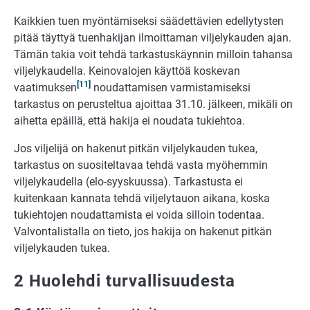
Kaikkien tuen myöntämiseksi säädettävien edellytysten
pitää täyttyä tuenhakijan ilmoittaman viljelykauden ajan.
Tämän takia voit tehdä tarkastuskäynnin milloin tahansa
viljelykaudella. Keinovalojen käyttöä koskevan
[11]
vaatimuksen
noudattamisen varmistamiseksi
tarkastus on perusteltua ajoittaa 31.10. jälkeen, mikäli on
aihetta epäillä, että hakija ei noudata tukiehtoa.
Jos viljelijä on hakenut pitkän viljelykauden tukea,
tarkastus on suositeltavaa tehdä vasta myöhemmin
viljelykaudella (elo-syyskuussa). Tarkastusta ei
kuitenkaan kannata tehdä viljelytauon aikana, koska
tukiehtojen noudattamista ei voida silloin todentaa.
Valvontalistalla on tieto, jos hakija on hakenut pitkän
viljelykauden tukea.
2 Huolehdi turvallisuudesta