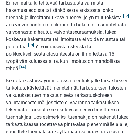
Ennen paikalla tehtävää tarkastusta varmista
hakemustiedoista tai sähköisestä arkistosta, onko
[12]
tuenhakija ilmoittanut kasvihuoneviljelyn muutoksista.
Jos valvonnasta on jo ilmoitettu hakijalle ja suoritetusta
valvonnasta aiheutuu valvontaseuraamuksia, tukea
koskevaa hakemusta tai ilmoitusta ei voida muuttaa tai
[13]
peruuttaa.
Ylivoimaisesta esteestä tai
poikkeuksellisesta olosuhteesta on ilmoitettava 15
työpäivän kuluessa siitä, kun ilmoitus on mahdollista
[14]
tehdä.
Kerro tarkastuskäynnin alussa tuenhakijalle tarkastuksen
tarkoitus, käytettävät menetelmät, tarkastuksen tulosten
vaikutukset tuen maksuun sekä tarkastuskohteen
valintamenetelmä, jos tieto ei vaaranna tarkastuksen
tekemistä. Tarkastuksen kuluessa neuvo tarvittaessa
tuenhakijaa. Jos esimerkiksi tuenhakija on hakenut tukea
tarkastuksessa todettavaa pinta-alaa pienemmälle alalle,
suosittele tuenhakijaa käyttämään seuraavina vuosina