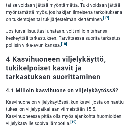
tai se voidaan jättää myöntämättä. Tuki voidaan jättää
myöntämättä myös, jos hakijan ilmeisenä tarkoituksena
[17]
on tukiehtojen tai tukijärjestelmän kiertäminen.
Jos turvallisuuttasi uhataan, voit milloin tahansa
keskeyttää tarkastuksen. Tarvittaessa suorita tarkastus
[18]
poliisin virka-avun kanssa.
4 Kasvihuoneen viljelykäyttö,
tukikelpoiset kasvit ja
tarkastuksen suorittaminen
4.1 Milloin kasvihuone on viljelykäytössä?
Kasvihuone on viljelykäytössä, kun kasvi, josta on haettu
tukea, on viljelypaikallaan viimeistään 15.5.
Kasvihuoneessa pitää olla myös ajankohta huomioiden
[19]
viljelykasville sopiva lämpötila.