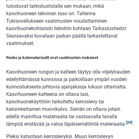
tulostuvat tarkistuslistalle sen mukaan, mikä
kasvihuoneen tekninen taso on. Tallenna
Tukisovellukseen vaatimusten noudattaminen
kasvihuonekohtaisiin tietoihin kohtaan
Tarkastustiedot
.
Seuraavaksi kuvataan paikan päällä tarkastettavat
vaatimukset.
Runko ja katemateriaalit ovat vaatimusten mukaiset
Kasvihuoneen rungon ja katteen täytyy olla viljelykauden
edellyttämässä kunnossa ja paikoillaan ympäri vuoden
kunnostuksesta johtuvia ajanjaksoja lukuun ottamatta.
Kasvihuoneen katteena on oltava lasi,
kasvihuonekäyttöön tarkoitettu kerroslevy tai
kaksinkertainen muovikalvo. Seinän on oltava jotain
edellä mainittua materiaalia tai vastaavalla tavalla
[39]
lämpöä eristävää ja valoa läpäisemätöntä materiaalia.
Pleksi katsotaan kerroslevyksi. Muun kerroslevyn