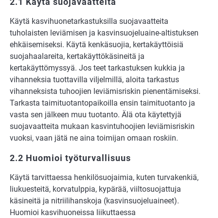
2.1 Käytä suojavaatteita
Käytä kasvihuonetarkastuksilla suojavaatteita
tuholaisten leviämisen ja kasvinsuojeluaine-altistuksen
ehkäisemiseksi. Käytä kenkäsuojia, kertakäyttöisiä
suojahaalareita, kertakäyttökäsineitä ja
kertakäyttömyssyä. Jos teet tarkastuksen kukkia ja
vihanneksia tuottavilla viljelmillä, aloita tarkastus
vihanneksista tuhoojien leviämisriskin pienentämiseksi.
Tarkasta taimituotantopaikoilla ensin taimituotanto ja
vasta sen jälkeen muu tuotanto. Älä ota käytettyjä
suojavaatteita mukaan kasvintuhoojien leviämisriskin
vuoksi, vaan jätä ne aina toimijan omaan roskiin.
2.2 Huomioi työturvallisuus
Käytä tarvittaessa henkilösuojaimia, kuten turvakenkiä,
liukuesteitä, korvatulppia, kypärää, viiltosuojattuja
käsineitä ja nitriilihanskoja (kasvinsuojeluaineet).
Huomioi kasvihuoneissa liikuttaessa