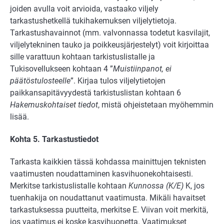
joiden avulla voit arvioida, vastaako viljely
tarkastushetkellä tukihakemuksen viljelytietoja.
Tarkastushavainnot (mm. valvonnassa todetut kasvilajit,
viljelytekninen tauko ja poikkeusjärjestelyt) voit kirjoittaa
sille varattuun kohtaan tarkistuslistalle ja
Tukisovellukseen kohtaan 4 ”
Muistiinpanot, ei
päätöstulosteelle
”. Kirjaa tulos viljelytietojen
paikkansapitävyydestä tarkistuslistan kohtaan 6
Hakemuskohtaiset tiedot
, mistä ohjeistetaan myöhemmin
lisää.
Kohta 5. Tarkastustiedot
Tarkasta kaikkien tässä kohdassa mainittujen teknisten
vaatimusten noudattaminen kasvihuonekohtaisesti.
Merkitse tarkistuslistalle kohtaan
Kunnossa (K/E)
K, jos
tuenhakija on noudattanut vaatimusta. Mikäli havaitset
tarkastuksessa puutteita, merkitse E. Viivan voit merkitä,
jos vaatimus ei koske kasvihuonetta. Vaatimukset