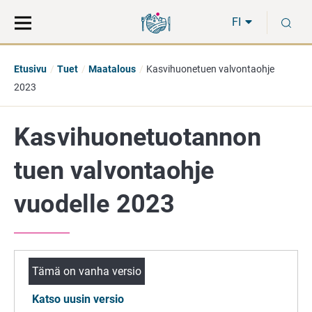
Siirry
Siirry
H
suoraan
koko
FI
sisältöön
sivuston
hakuun
Etusivu
Tuet
Maatalous
Kasvihuonetuen valvontaohje
2023
Kasvihuonetuotannon
tuen valvontaohje
vuodelle 2023
Tämä on vanha versio
Katso uusin versio