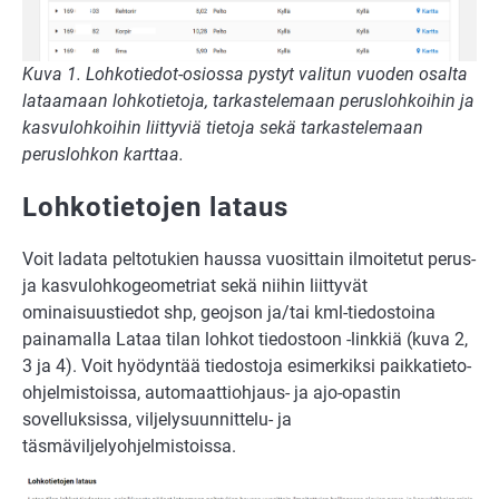
Kuva 1. Lohkotiedot-osiossa pystyt valitun vuoden osalta
lataamaan lohkotietoja, tarkastelemaan peruslohkoihin ja
kasvulohkoihin liittyviä tietoja sekä tarkastelemaan
peruslohkon karttaa.
Lohkotietojen lataus
Voit ladata peltotukien haussa vuosittain ilmoitetut perus-
ja kasvulohkogeometriat sekä niihin liittyvät
ominaisuustiedot shp, geojson ja/tai kml-tiedostoina
painamalla Lataa tilan lohkot tiedostoon -linkkiä (kuva 2,
3 ja 4). Voit hyödyntää tiedostoja esimerkiksi paikkatieto-
ohjelmistoissa, automaattiohjaus- ja ajo-opastin
sovelluksissa, viljelysuunnittelu- ja
täsmäviljelyohjelmistoissa.