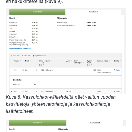
eri hakukriteereillä (kuva 9).
Kuva 8. Kasvulohkot-välilehdeltä näet valitun vuoden
kasvitietoja, yhteenvetotietoja ja kasvulohkotietoja
lisätietoineen.