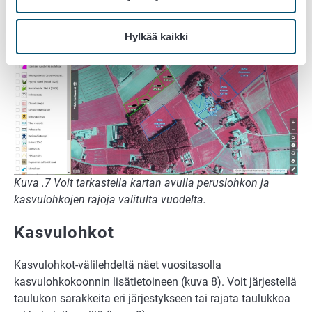
karttanäkymä, jossa kyseinen peruslohko on keskitetty
(kuva 7).
Hylkää kaikki
Kuva .7 Voit tarkastella kartan avulla peruslohkon ja
kasvulohkojen rajoja valitulta vuodelta.
Kasvulohkot
Kasvulohkot-välilehdeltä näet vuositasolla
kasvulohkokoonnin lisätietoineen (kuva 8). Voit järjestellä
taulukon sarakkeita eri järjestykseen tai rajata taulukkoa