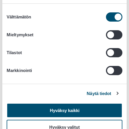
Kuva 5. Peruslohkot-välilehdeltä näet kyseisen vuoden
Suostumuksen
peruslohkoista yhteenvetotietoja ja peruslohkotietoja
Välttämätön
valinta
lisätietoineen.
Mieltymykset
Tilastot
Markkinointi
Näytä tiedot
Kuva 6. Rajaa taulukkoa -toiminnon avulla saat kätevästi
Hyväksy kaikki
taulukosta näkyviin tiettyjä valikoituja tietoja.
Klikkaamalla peruslohkon kartta-symbolia, avautuu
Hyväksy valitut