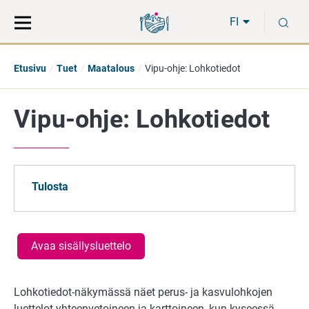
Siirry
Siirry
H
suoraan
koko
FI
sisältöön
sivuston
hakuun
Etusivu
Tuet
Maatalous
Vipu-ohje: Lohkotiedot
Vipu-ohje: Lohkotiedot
Tulosta
Avaa sisällysluettelo
Lohkotiedot-näkymässä näet perus- ja kasvulohkojen
luettelot yhteenvetoineen ja karttoineen, kun kyseessä