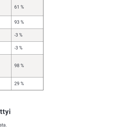
61 %
93 %
-3 %
-3 %
98 %
29 %
ttyi
sta.