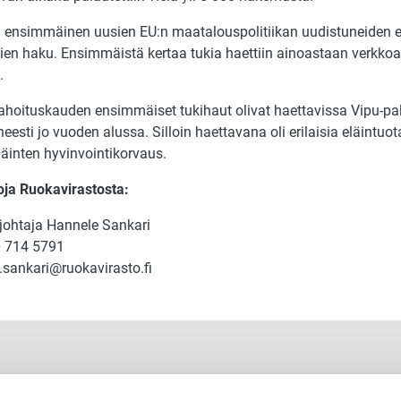
i ensimmäinen uusien EU:n maatalouspolitiikan uudistuneiden 
kien haku. Ensimmäistä kertaa tukia haettiin ainoastaan verkkoa
.
ahoituskauden ensimmäiset tukihaut olivat haettavissa Vipu-pa
eesti jo vuoden alussa. Silloin haettavana oli erilaisia eläint
läinten hyvinvointikorvaus.
toja Ruokavirastosta:
johtaja Hannele Sankari
 714 5791
.sankari@ruokavirasto.fi