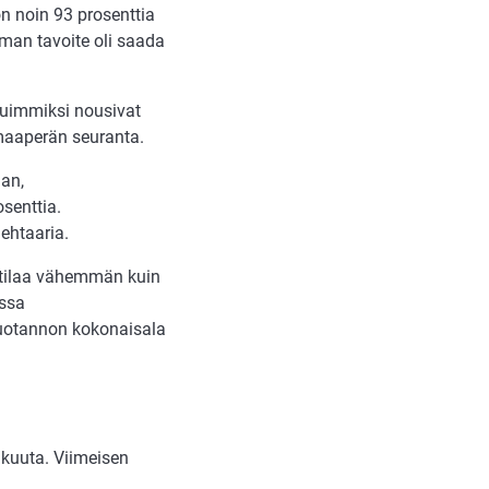
n noin 93 prosenttia
an tavoite oli saada
tuimmiksi nousivat
 maaperän seuranta.
aan,
senttia.
ehtaaria.
 tilaa vähemmän kuin
assa
tuotannon kokonaisala
äkuuta. Viimeisen