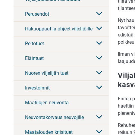
tilaa v
tilante
Perusehdot
Nyt haus
tavoitte
Hakuoppaat ja ohjeet viljelijöille
edistää 
poikkeu
Peltotuet
Ilman vi
Eläintuet
laajuude
Nuoren viljelijän tuet
Vilj
kasv
Investoinnit
Eniten p
Maatilojen neuvonta
haettiin
pieneni
Neuvontakorvaus neuvojille
Rehuher
Maatalouden kriisituet
reiluun 