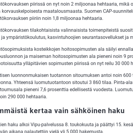
tökorvauksen piirissä on nyt noin 2 miljoonaa hehtaaria, mikä o
a korvauskelpoisesta maatalousmaasta. Suomen CAP-suunnitelm
ökorvauksen piiriin noin 1,8 miljoonaa hehtaaria.
tökorvauksen tilakohtaisista valinnaisista toimenpiteistä suosi
- ja ympäristökoulutus, kasvintuhoojien seurantasovellukset ja
tösopimuksista kosteikkojen hoitosopimusten ala säilyi ennall
usluonnon ja maiseman hoitosopimusten ala pieneni noin 9 pro
oisuutta ylläpitävien sopimusten piirissä on nyt reilu 30 000 h
otisen luonnonmukaisen tuotannon sitoumuksen antoi noin 600
uonna. Yhteensä luomutuotantoon sitoutui 3 860 tilaa. Pinta-al
toumusala pieneni 7,6 prosenttia edellisestä vuodesta. Luomu
noin 290 000 hehtaaria.
mmäistä kertaa vain sähköinen haku
ien haku alkoi Vipu-palvelussa 8. toukokuuta ja päättyi 15. kes
vän aikana palautettiin vielä yli 5 000 hakemusta.