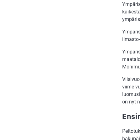
Ympäris
kaikest
ympärist
Ympäris
ilmasto
Ympäris
maatalo
Monimuot
Viisivu
viime v
luomusi
on nyt 
Ensi
Peltotuk
hakupäi