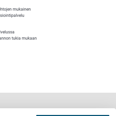
ehtojen mukainen
siointipalvelu
lvelussa
uotannon tukia mukaan