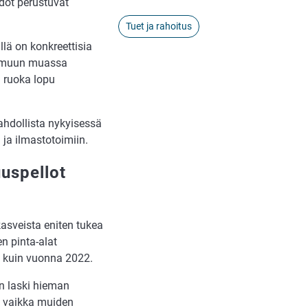
dot perustuvat
Tuet ja rahoitus
llä on konkreettisia
on muun muassa
i ruoka lopu
ahdollista nykyisessä
 ja ilmastotoimiin.
uspellot
kasveista eniten tukea
en pinta-alat
n kuin vuonna 2022.
n laski hieman
n, vaikka muiden