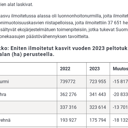
ien alat laskivat.
asvu ilmoitetussa alassa oli luonnonhoitonurmilla, joita ilmoite
nimuotoisuuskasvien riistapelloissa, joita ilmoitettiin 37 651 
sisältyvät ekojärjestelmätuen toimenpiteisiin, jotka tukevat Su
onekaasujen päästövähennyksen tavoitteita.
ko: Eniten ilmoitetut kasvit vuoden 2023 peltotu
alan (ha) perusteella.
2022
2023
Muuto
urmi
739772
723 955
-15 817
hra
362 276
341 443
-20 833
337 316
323 614
-13 701
vehnä
193 927
175 794
-18 132