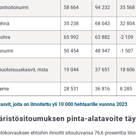
onhoitonurmi
58 664
94 232
35 568
ehnä
35 238
68 043
32 804
sohra
65 992
63 882
-2 109
nnurmi
50 454
48 947
-1 507
otoisuuskasvit, riista
19 044
37 651
18 606
erne
28 531
36 816
8 285
asvit, joita on ilmoitettu yli 10 000 hehtaarille vuonna 2023
ristösitoumuksen pinta-alatavoite täy
ökorvauksen ehtoihin ilmoitti sitoutuvansa 76,6 prosenttia tiloi