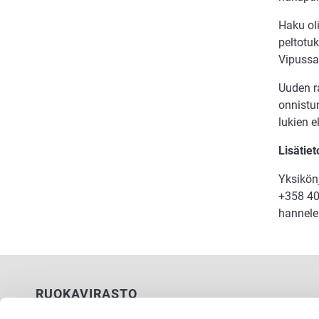
Haku ol
peltotu
Vipussa
Uuden r
onnistun
lukien e
Lisätie
Yksikön
+358 40
hannele
RUOKAVIRASTO