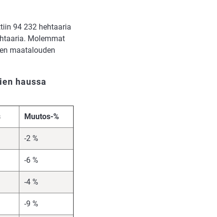
ttiin 94 232 hehtaaria
hehtaaria. Molemmat
omen maatalouden
kien haussa
s
Muutos-%
-2 %
-6 %
-4 %
-9 %