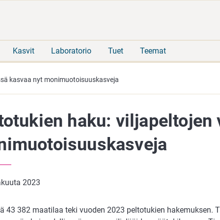
Siirry
Siirry
suoraan
koko
sisältöön
sivuston
hakuun
Kasvit
Laboratorio
Tuet
Teemat
ressä kasvaa nyt monimuotoisuuskasveja
totukien haku: viljapeltojen
imuotoisuuskasveja
äkuuta 2023
ä 43 382 maatilaa teki vuoden 2023 peltotukien hakemuksen. 