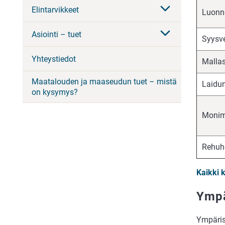
Elintarvikkeet
Luonn
Asiointi – tuet
Syysv
Yhteystiedot
Malla
Maatalouden ja maaseudun tuet – mistä
Laidu
on kysymys?
Monimu
Rehuh
Kaikki k
Ympä
Ympärist