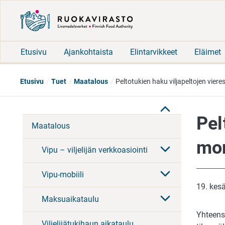
Etusivu
Ajankohtaista
Elintarvikkeet
Eläimet
Etusivu
Tuet
Maatalous
Peltotukien haku viljapeltojen vie
Pel
Maatalous
mon
Vipu – viljelijän verkkoasiointi
Vipu-mobiili
19. kes
Maksuaikataulu
Yhteens
Viljelijätukihaun aikataulu