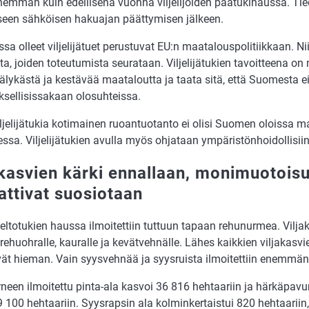
ähemmän kuin edellisenä vuonna viljelijöiden päätukihaussa. Tie
eseen sähköisen hakuajan päättymisen jälkeen.
sa olleet viljelijätuet perustuvat EU:n maatalouspolitiikkaan. Nii
ita, joiden toteutumista seurataan. Viljelijätukien tavoitteena 
älykästä ja kestävää maataloutta ja taata sitä, että Suomesta e
ksellisissakaan olosuhteissa.
ljelijätukia kotimainen ruoantuotanto ei olisi Suomen oloissa m
ssa. Viljelijätukien avulla myös ohjataan ympäristönhoidollisiin
akasvien kärki ennallaan, monimuotoisu
attivat suosiotaan
eltotukien haussa ilmoitettiin tuttuun tapaan rehunurmea. Vilja
 rehuohralle, kauralle ja kevätvehnälle. Lähes kaikkien viljakasvi
vät hieman. Vain syysvehnää ja syysruista ilmoitettiin enemmä
neen ilmoitettu pinta-ala kasvoi 36 816 hehtaariin ja härkäpavu
9 100 hehtaariin. Syysrapsin ala kolminkertaistui 820 hehtaarii