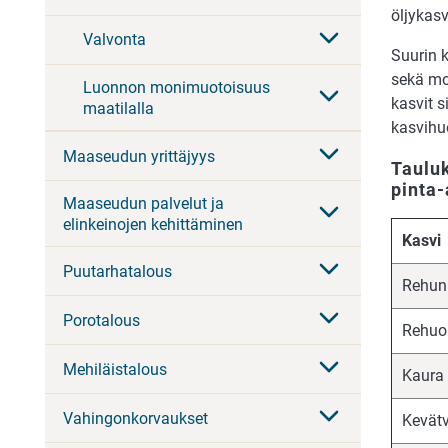
öljykasv
Valvonta
Suurin k
sekä mo
Luonnon monimuotoisuus
kasvit 
maatilalla
kasvihu
Maaseudun yrittäjyys
Tauluk
pinta-
Maaseudun palvelut ja
elinkeinojen kehittäminen
Kasvi
Puutarhatalous
Rehun
Porotalous
Rehuo
Mehiläistalous
Kaura
Vahingonkorvaukset
Kevät