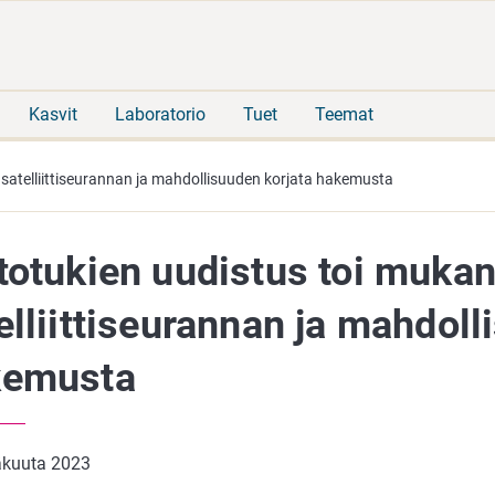
Siirry
Siirry
suoraan
koko
sisältöön
sivuston
hakuun
Kasvit
Laboratorio
Tuet
Teemat
satelliittiseurannan ja mahdollisuuden korjata hakemusta
totukien uudistus toi muka
elliittiseurannan ja mahdoll
kemusta
äkuuta 2023