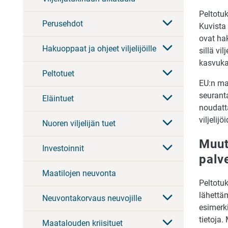
Peltotuk
Perusehdot
Kuvista 
ovat hak
Hakuoppaat ja ohjeet viljelijöille
sillä v
kasvuka
Peltotuet
EU:n maa
seurant
Eläintuet
noudatt
viljelij
Nuoren viljelijän tuet
Muut
Investoinnit
palv
Maatilojen neuvonta
Peltotu
lähettä
Neuvontakorvaus neuvojille
esimerki
tietoja
Maatalouden kriisituet