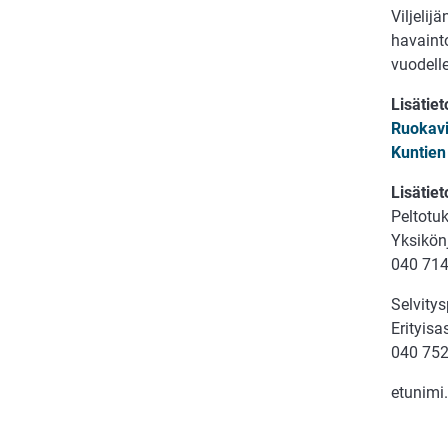
Viljelij
havainto
vuodelle
Lisätiet
Ruokavi
Kuntien
Lisätiet
Peltotu
Yksikön
040 71
Selvity
Erityis
040 75
etunimi