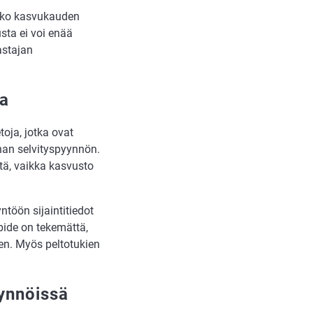
koko kasvukauden
sta ei voi enää
astajan
aa
toja, jotka ovat
annan selvityspyynnön.
ttä, vaikka kasvusto
yntöön sijaintitiedot
pide on tekemättä,
uen. Myös peltotukien
yynnöissä