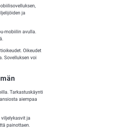
obiilisovelluksen,
jelijöiden ja
u-mobiilin avulla.
ä.
ntioikeudet. Oikeudet
lla. Sovelluksen voi
mmän
illa. Tarkastuskäynti
n ansiosta aiempaa
iljelykasvit ja
ttä painottaen.