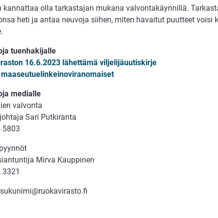
än kannattaa olla tarkastajan mukana valvontakäynnillä. Tarkast
nsa heti ja antaa neuvoja siihen, miten havaitut puutteet voisi 
.
oja tuenhakijalle
raston 16.6.2023 lähettämä viljelijäuutiskirje
 maaseutuelinkeinoviranomaiset
oja medialle
kien valvonta
johtaja Sari Putkiranta
4 5803
spyynnöt
asiantuntija Mirva Kauppinen
2 3321
.sukunimi@ruokavirasto.fi