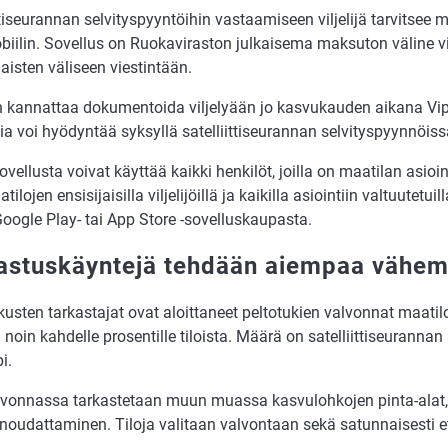
ttiseurannan selvityspyyntöihin vastaamiseen viljelijä tarvitsee m
iilin. Sovellus on Ruokaviraston julkaisema maksuton väline vil
isten väliseen viestintään.
jän kannattaa dokumentoida viljelyään jo kasvukauden aikana Vip
a voi hyödyntää syksyllä satelliittiseurannan selvityspyynnöiss
ovellusta voivat käyttää kaikki henkilöt, joilla on maatilan asioi
tilojen ensisijaisilla viljelijöillä ja kaikilla asiointiin valtuutetui
oogle Play- tai App Store -sovelluskaupasta.
astuskäyntejä tehdään aiempaa vähe
usten tarkastajat ovat aloittaneet peltotukien valvonnat maatilo
noin kahdelle prosentille tiloista. Määrä on satelliittiseuranna
i.
lvonnassa tarkastetaan muun muassa kasvulohkojen pinta-alat, v
 noudattaminen. Tiloja valitaan valvontaan sekä satunnaisesti e