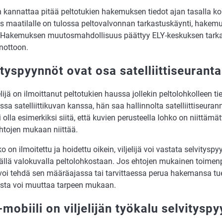
jän kannattaa pitää peltotukien hakemuksen tiedot ajan tasalla 
os maatilalle on tulossa peltovalvonnan tarkastuskäynti, hakemu
. Hakemuksen muutosmahdollisuus päättyy ELY-keskuksen tark
nottoon.
ityspyynnöt ovat osa satelliittiseurant
elijä on ilmoittanut peltotukien haussa jollekin peltolohkolleen tie
dassa satelliittikuvan kanssa, hän saa hallinnolta satelliittiseur
 olla esimerkiksi siitä, että kuvien perusteella lohko on niittämä
ehtojen mukaan niittää.
o on ilmoitettu ja hoidettu oikein, viljelijä voi vastata selvityspy
vällä valokuvalla peltolohkostaan. Jos ehtojen mukainen toimen
ä voi tehdä sen määräajassa tai tarvittaessa perua hakemansa t
ta voi muuttaa tarpeen mukaan.
mobiili on viljelijän työkalu selvitysp