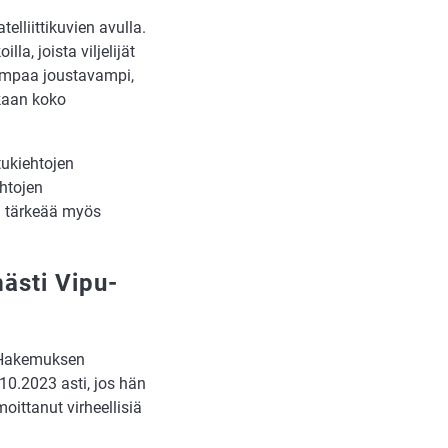
lliittikuvien avulla.
la, joista viljelijät
iempaa joustavampi,
ukaan koko
tukiehtojen
htojen
n tärkeää myös
ästi Vipu-
. Hakemuksen
10.2023 asti, jos hän
oittanut virheellisiä