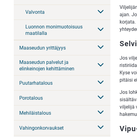
Viljeli
Valvonta
ajan. J
korjata
Luonnon monimuotoisuus
yhteyde
maatilalla
Selv
Maaseudun yrittäjyys
Jos vilj
Maaseudun palvelut ja
ristirii
elinkeinojen kehittäminen
Kyse voi
pitäisi 
Puutarhatalous
Jos lohk
Porotalous
sisältä
viljelij
Mehiläistalous
hakemus
Vipu-
Vahingonkorvaukset