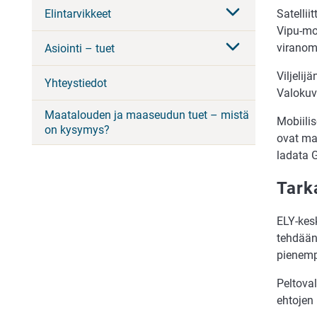
Satellii
Elintarvikkeet
Vipu-mob
viranoma
Asiointi – tuet
Viljeli
Yhteystiedot
Valokuvi
Maatalouden ja maaseudun tuet – mistä
Mobiilis
on kysymys?
ovat maa
ladata G
Tark
ELY-kesk
tehdään 
pienemp
Peltova
ehtojen