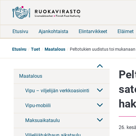
Etusivu
Ajankohtaista
Elintarvikkeet
Eläimet
Etusivu
Tuet
Maatalous
Peltotukien uudistus toi mukanaan 
Pel
Maatalous
sat
Vipu – viljelijän verkkoasiointi
ha
Vipu-mobiili
Maksuaikataulu
26. kes
Viljelijätukihaun aikataulu