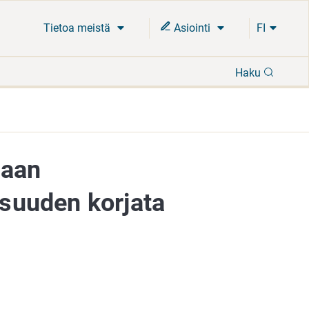
Tietoa meistä
Asiointi
FI
Hae
Haku
naan
isuuden korjata