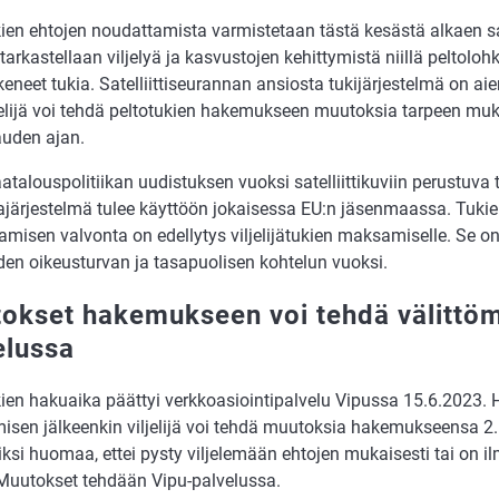
ien ehtojen noudattamista varmistetaan tästä kesästä alkaen sate
tarkastellaan viljelyä ja kasvustojen kehittymistä niillä peltolohkoil
eneet tukia. Satelliittiseurannan ansiosta tukijärjestelmä on a
iljelijä voi tehdä peltotukien hakemukseen muutoksia tarpeen m
uden ajan.
talouspolitiikan uudistuksen vuoksi satelliittikuviin perustuva 
ajärjestelmä tulee käyttöön jokaisessa EU:n jäsenmaassa. Tukie
amisen valvonta on edellytys viljelijätukien maksamiselle. Se o
öiden oikeusturvan ja tasapuolisen kohtelun vuoksi.
okset hakemukseen voi tehdä välittöm
elussa
kien hakuaika päättyi verkkoasiointipalvelu Vipussa 15.6.2023
misen jälkeenkin viljelijä voi tehdä muutoksia hakemukseensa 2.
ksi huomaa, ettei pysty viljelemään ehtojen mukaisesti tai on ilm
. Muutokset tehdään Vipu-palvelussa.