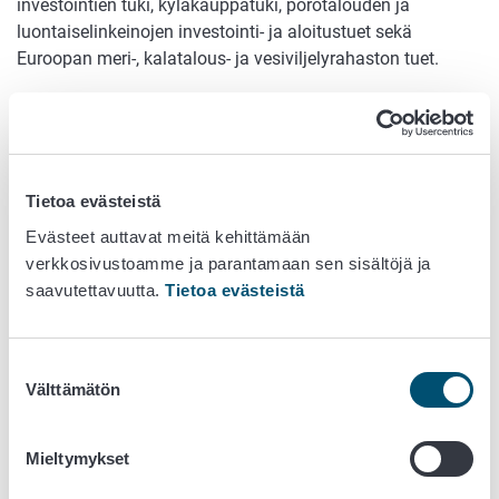
investointien tuki, kyläkauppatuki, porotalouden ja
luontaiselinkeinojen investointi- ja aloitustuet sekä
Euroopan meri-, kalatalous- ja vesiviljelyrahaston tuet.
Lisäksi vuodenvaihteessa on maksukatko 23.12.2025‒
8.1.2026, jonka aikana Ruokavirasto ei maksa tukia.
Elinvoimakeskukset aloittavat
Tietoa evästeistä
työnsä 1.1.2026
Evästeet auttavat meitä kehittämään
verkkosivustoamme ja parantamaan sen sisältöjä ja
Elinvoimakeskuksissa hoidetaan 1.1.2026 alkaen
saavutettavuutta.
Tietoa evästeistä
maaseudun kehittämistukien, maatalouden
ympäristökorvausten ja -sopimusten sekä
luonnonmukaisen tuotannon korvauksen
Suostumuksen
toimeenpanotehtäviä. Elinvoimakeskukset vastaavat myös
Välttämätön
valinta
maataloustukien ja elintarvikeketjun valvontatehtävistä.
Lisäksi Itä-Suomen elinvoimakeskus vastaa
Mieltymykset
mehiläistalouden tuen toimeenpanosta, Lounais-Suomen