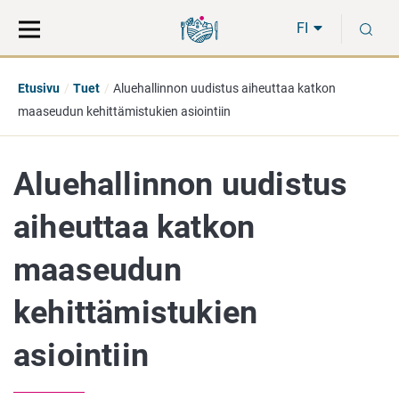
Siirry
Siirry
H
suoraan
koko
FI
sisältöön
sivuston
hakuun
Etusivu
Tuet
Aluehallinnon uudistus aiheuttaa katkon
maaseudun kehittämistukien asiointiin
Aluehallinnon uudistus
aiheuttaa katkon
maaseudun
kehittämistukien
asiointiin