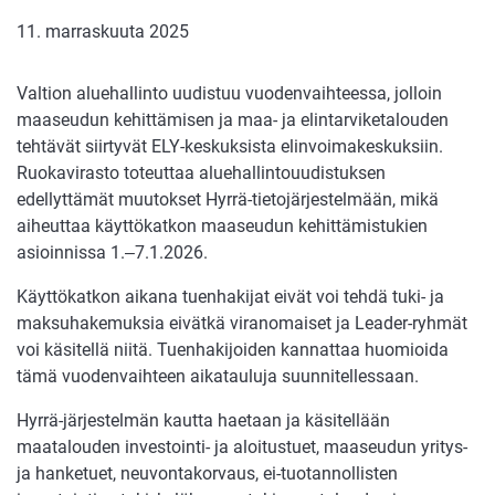
11. marraskuuta 2025
Valtion aluehallinto uudistuu vuodenvaihteessa, jolloin
maaseudun kehittämisen ja maa- ja elintarviketalouden
tehtävät siirtyvät ELY-keskuksista elinvoimakeskuksiin.
Ruokavirasto toteuttaa aluehallintouudistuksen
edellyttämät muutokset Hyrrä-tietojärjestelmään, mikä
aiheuttaa käyttökatkon maaseudun kehittämistukien
asioinnissa 1.‒7.1.2026.
Käyttökatkon aikana tuenhakijat eivät voi tehdä tuki- ja
maksuhakemuksia eivätkä viranomaiset ja Leader-ryhmät
voi käsitellä niitä. Tuenhakijoiden kannattaa huomioida
tämä vuodenvaihteen aikatauluja suunnitellessaan.
Hyrrä-järjestelmän kautta haetaan ja käsitellään
maatalouden investointi- ja aloitustuet, maaseudun yritys-
ja hanketuet, neuvontakorvaus, ei-tuotannollisten