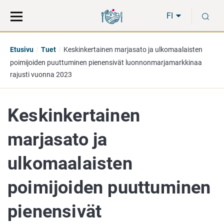
Siirry
Siirry
H
suoraan
koko
FI
sisältöön
sivuston
hakuun
Etusivu
Tuet
Keskinkertainen marjasato ja ulkomaalaisten
poimijoiden puuttuminen pienensivät luonnonmarjamarkkinaa
rajusti vuonna 2023
Keskinkertainen
marjasato ja
ulkomaalaisten
poimijoiden puuttuminen
pienensivät