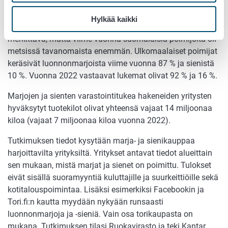
Ulkomaalaisten poimijoiden merkitys luonnonmarjojen ja -
Hylkää kaikki
sienten myyntimäärien kasvussa on normaalisti
merkittävä, mutta viime vuonna suomalaisia poimijoita oli
metsissä tavanomaista enemmän. Ulkomaalaiset poimijat
keräsivät luonnonmarjoista viime vuonna 87 % ja sienistä
10 %. Vuonna 2022 vastaavat lukemat olivat 92 % ja 16 %.
Marjojen ja sienten varastointitukea hakeneiden yritysten
hyväksytyt tuotekilot olivat yhteensä vajaat 14 miljoonaa
kiloa (vajaat 7 miljoonaa kiloa vuonna 2022).
Tutkimuksen tiedot kysytään marja- ja sienikauppaa
harjoittavilta yrityksiltä. Yritykset antavat tiedot alueittain
sen mukaan, mistä marjat ja sienet on poimittu. Tulokset
eivät sisällä suoramyyntiä kuluttajille ja suurkeittiöille sekä
kotitalouspoimintaa. Lisäksi esimerkiksi Facebookin ja
Tori.fi:n kautta myydään nykyään runsaasti
luonnonmarjoja ja -sieniä. Vain osa torikaupasta on
mukana. Tutkimuksen tilasi Ruokavirasto ja teki Kantar