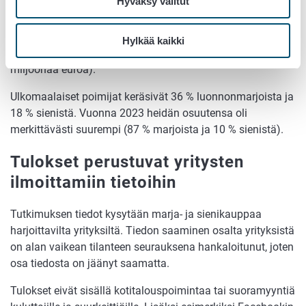
Hyväksy valitut
Marjoista poimintatuloa kertyi 9 miljoonaa euroa. Puolukka
kerrytti tuloja 5,9, mustikka 2,7 ja lakka 0,32 miljoonaa
Hylkää kaikki
euroa. Sienistä eniten tuloja toi keltavahvero (0,35
miljoonaa euroa).
Ulkomaalaiset poimijat keräsivät 36 % luonnonmarjoista ja
18 % sienistä. Vuonna 2023 heidän osuutensa oli
merkittävästi suurempi (87 % marjoista ja 10 % sienistä).
Tulokset perustuvat yritysten
ilmoittamiin tietoihin
Tutkimuksen tiedot kysytään marja- ja sienikauppaa
harjoittavilta yrityksiltä. Tiedon saaminen osalta yrityksistä
on alan vaikean tilanteen seurauksena hankaloitunut, joten
osa tiedosta on jäänyt saamatta.
Tulokset eivät sisällä kotitalouspoimintaa tai suoramyyntiä