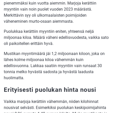
pienemmäksi kuin vuotta aiemmin. Marjoja kerättiin
myyntiin vain noin puolet vuoden 2023 määrästä.
Merkittävin syy oli ulkomaalaisten poimijoiden
väheneminen murto-osaan aiemmasta.
Puolukkaa kerättiin myyntiin eniten, yhteensä neljä
miljoonaa kiloa. Määrä väheni edellisvuodesta, vaikka sato
oli paikoitellen erittäin hyvä.
Mustikan myyntimäärä jäi 1,2 miljoonaan kiloon, joka on
lähes kolme miljoonaa kiloa vähemmän kuin
edellisvuonna. Lakkaa saatiin myyntiin vain runsaat 30
tonnia melko hyvästä sadosta ja hyvästä laadusta
huolimatta.
Erityisesti puolukan hinta nousi
Vaikka marjoja kerättiin vähemmän, niiden kilohinnat
nousivat selvästi. Esimerkiksi puolukan keskipoimijahinta