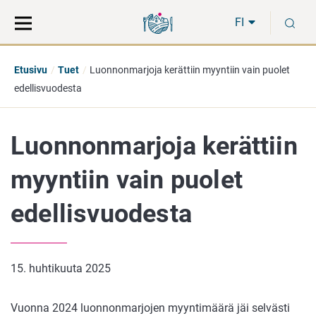
Siirry
Siirry
H
suoraan
koko
FI
sisältöön
sivuston
hakuun
Etusivu
Tuet
Luonnonmarjoja kerättiin myyntiin vain puolet
edellisvuodesta
Luonnonmarjoja kerättiin
myyntiin vain puolet
edellisvuodesta
15. huhtikuuta 2025
Vuonna 2024 luonnonmarjojen myyntimäärä jäi selvästi