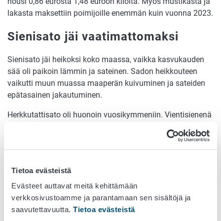
nousi 0,86 eurosta 1,48 euroon kilolta. Myös mustikasta ja
lakasta maksettiin poimijoille enemmän kuin vuonna 2023.
Sienisato jäi vaatimattomaksi
Sienisato jäi heikoksi koko maassa, vaikka kasvukauden
sää oli paikoin lämmin ja sateinen. Sadon heikkouteen
vaikutti muun muassa maaperän kuivuminen ja sateiden
epätasainen jakautuminen.
Herkkutattisato oli huonoin vuosikymmeniin. Vientisienenä
tärkeää herkkutattia saatiin vain 27 tonnia. Keltavahvero
oli määrällisesti tärkein laji (61 tonnia), mutta senkin
myyntimäärä laski edellisvuodesta. Keltavahveron hinta
pysyi kuitenkin samalla tasolla kuin edellisvuonna.
Tietoa evästeistä
Luomualat pysyivät
Evästeet auttavat meitä kehittämään
samansuuruisena – mustikasta
verkkosivustoamme ja parantamaan sen sisältöjä ja
saavutettavuutta.
Tietoa evästeistä
lähes puolet luomua