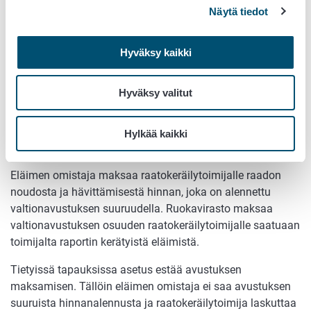
Näytä tiedot
toteuttaa aiemmin mainitut perusvaatimukset.
Ruokavirasto myöntää avustuksen raatokeräilytoimijalle,
mikäli arvioi näiden tietojen perusteella hakijan täyttävän
Hyväksy kaikki
sille asetetut vaatimukset. Avustus myönnetään vuosittain.
Hyväksy valitut
Avustuksen maksaminen
Ruokavirasto päättää vuosittain eläimen omistajalle
Hylkää kaikki
hyvitettävän eläinlajikohtaisen avustuksen määrän.
Eläimen omistaja maksaa raatokeräilytoimijalle raadon
noudosta ja hävittämisestä hinnan, joka on alennettu
valtionavustuksen suuruudella. Ruokavirasto maksaa
valtionavustuksen osuuden raatokeräilytoimijalle saatuaan
toimijalta raportin kerätyistä eläimistä.
Tietyissä tapauksissa asetus estää avustuksen
maksamisen. Tällöin eläimen omistaja ei saa avustuksen
suuruista hinnanalennusta ja raatokeräilytoimija laskuttaa