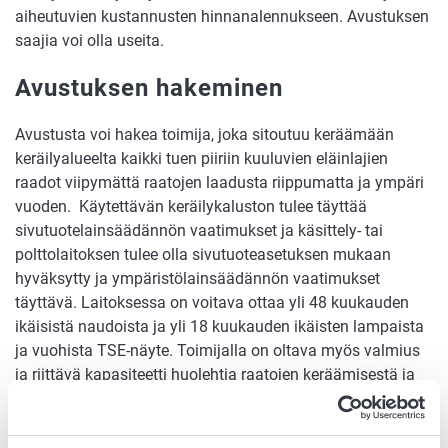
aiheutuvien kustannusten hinnanalennukseen. Avustuksen
saajia voi olla useita.
Avustuksen hakeminen
Avustusta voi hakea toimija, joka sitoutuu keräämään
keräilyalueelta kaikki tuen piiriin kuuluvien eläinlajien
raadot viipymättä raatojen laadusta riippumatta ja ympäri
vuoden. Käytettävän keräilykaluston tulee täyttää
sivutuotelainsäädännön vaatimukset ja käsittely- tai
polttolaitoksen tulee olla sivutuoteasetuksen mukaan
hyväksytty ja ympäristölainsäädännön vaatimukset
täyttävä. Laitoksessa on voitava ottaa yli 48 kuukauden
ikäisistä naudoista ja yli 18 kuukauden ikäisten lampaista
ja vuohista TSE-näyte. Toimijalla on oltava myös valmius
ja riittävä kapasiteetti huolehtia raatojen keräämisestä ja
käsittelystä lakisääteisesti vastustettavan tai uuden
eläintaudin levitessä maassa epidemiana.