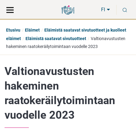
Siirry
Siirry
H
suoraan
koko
FI
sisältöön
sivuston
hakuun
Etusivu
Eläimet
Eläimistä saatavat sivutuotteet ja kuolleet
eläimet
Eläimistä saatavat sivutuotteet
Valtionavustusten
hakeminen raatokeräilytoimintaan vuodelle 2023
Valtionavustusten
hakeminen
raatokeräilytoimintaan
vuodelle 2023