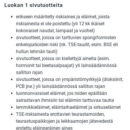
Luokan 1 sivutuotteita
erikseen määritelty riskiaines ja eläimet, joista
riskiainesta ei ole poistettu (yli 12 kk ikäiset
kokonaiset naudat, lampaat ja vuohet)
sivutuotteet, joissa on tarttuvien spongiformisten
enkelopatioiden riski (nk. TSE-taudit, esim. BSE eli
hullun lehmän tauti)
sivutuotteet, joissa on kiellettyjä aineita (esim.
hormonit tai beetasalpaajat) yli lainsäädännössä
sallitun rajan
sivutuotteet, joissa on ympäristömyrkkyjä (dioksiinit,
PCB jne.) yli lainsäädännössä sallitun rajan
luonnonvaraiset eläimet, jos niiden epäillään
sairastavan ihmisiin tai eläimiin tarttuvaa tautia
lemmikkieläimet, eläintarhaeläimet ja sirkuseläimet
TSE-riskiainesta erottavien teurastamoiden,
teurastuspaikkojen ja leikkaamojen jätevedestä
erotettu eläinperäinen aines