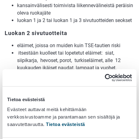
kansainvälisesti toimivista liikennevälineistä peräisin
oleva ruokajäte
luokan 1 ja 2 tai luokan 1 ja 3 sivutuotteiden seokset
Luokan 2 sivutuotteita
eläimet, joissa on muiden kuin TSE-tautien riski
itsestään kuolleet tai lopetetut eläimet: siat,
siipikarja, hevoset, porot, turkiseläimet, alle 12
kuukauden ikäiset naudat, lampaat ja vuohet,
mukaan lukien taudintorjuntatarkoituksessa
lopetetut eläimet
sivutuotteet, joissa on antibioottien tai muiden
eläinlääkkeiden jäämiä yli lainsäädännössä sallitun
Tietoa evästeistä
tason (esim. antibioottimaito)
Evästeet auttavat meitä kehittämään
lihantarkastuksessa hylätyt ruhon osat (esim.
verkkosivustoamme ja parantamaan sen sisältöjä ja
märkäinen niveltulehdus, mätäpaise)
saavutettavuutta.
Tietoa evästeistä
muiden kuin TSE-riskiainesta erottavien
teurastamoiden ja teurastuspaikkojen (esim. sika- ja