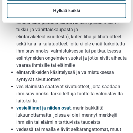
keskuskeittiöt ja kotitalouksien keittiöt) ruokajäte, kun
se on tarkoitettu eläinten ruokintaan tai käsiteltäväksi
Hylkää kaikki
biokaasu- tai kompostointilaitoksessa
entiset eläinperäiset elintarvikkeet (peräisin esim.
tukku- ja vähittäiskaupasta ja
elintarviketeollisuudesta), kuten liha ja lihatuotteet
sekä kala ja kalatuotteet, joita ei ole enää tarkoitettu
ihmisravinnoksi valmistuksessa tai pakkauksessa
esiintyneiden ongelmien vuoksi ja jotka eivät aiheuta
vaaraa ihmisille tai eläimille
elintarvikkeiden käsittelyssä ja valmistuksessa
syntyvät sivutuotteet
vesieläimistä saatavat sivutuotteet, joita saadaan
ihmisravinnoksi tarkoitettuja tuotteita valmistavilta
laitoksilta
vesieläimet ja niiden osat
, merinisäkkäitä
lukuunottamatta, joissa ei ole ilmennyt merkkejä
ihmisiin tai eläimiin tarttuvista taudeista
vedessä tai maalla elävät selkärangattomat, muut