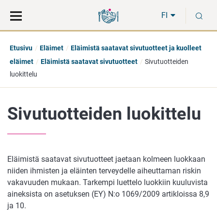
Siirry
Siirry
H
suoraan
koko
FI
sisältöön
sivuston
hakuun
Etusivu
Eläimet
Eläimistä saatavat sivutuotteet ja kuolleet
eläimet
Eläimistä saatavat sivutuotteet
Sivutuotteiden
luokittelu
Sivutuotteiden luokittelu
Eläimistä saatavat sivutuotteet jaetaan kolmeen luokkaan
niiden ihmisten ja eläinten terveydelle aiheuttaman riskin
vakavuuden mukaan. Tarkempi luettelo luokkiin kuuluvista
aineksista on asetuksen (EY) N:o 1069/2009 artikloissa 8,9
ja 10.