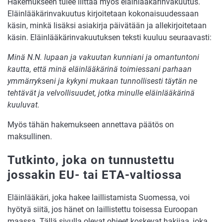
Hakemukseen tulee liittää myös eläinlääkärinvakuutus.
Eläinlääkärinvakuutus kirjoitetaan kokonaisuudessaan
käsin, minkä lisäksi asiakirja päivätään ja allekirjoitetaan
käsin. Eläinlääkärinvakuutuksen teksti kuuluu seuraavasti:
Minä N.N. lupaan ja vakuutan kunniani ja omantuntoni
kautta, että minä eläinlääkärinä toimiessani parhaan
ymmärrykseni ja kykyni mukaan tunnollisesti täytän ne
tehtävät ja velvollisuudet, jotka minulle eläinlääkärinä
kuuluvat.
Myös tähän hakemukseen annettava päätös on
maksullinen.
Tutkinto, joka on tunnustettu
jossakin EU- tai ETA-valtiossa
Eläinlääkäri, joka hakee laillistamista Suomessa, voi
hyötyä siitä, jos hänet on laillistettu toisessa Euroopan
maassa. Tällä sivulla olevat ohjeet koskevat hakijaa, joka