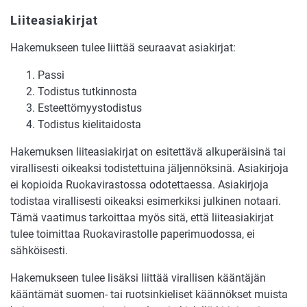
Liiteasiakirjat
Hakemukseen tulee liittää seuraavat asiakirjat:
Passi
Todistus tutkinnosta
Esteettömyystodistus
Todistus kielitaidosta
Hakemuksen liiteasiakirjat on esitettävä alkuperäisinä tai
virallisesti oikeaksi todistettuina jäljennöksinä. Asiakirjoja
ei kopioida Ruokavirastossa odotettaessa. Asiakirjoja
todistaa virallisesti oikeaksi esimerkiksi julkinen notaari.
Tämä vaatimus tarkoittaa myös sitä, että liiteasiakirjat
tulee toimittaa Ruokavirastolle paperimuodossa, ei
sähköisesti.
Hakemukseen tulee lisäksi liittää virallisen kääntäjän
kääntämät suomen- tai ruotsinkieliset käännökset muista