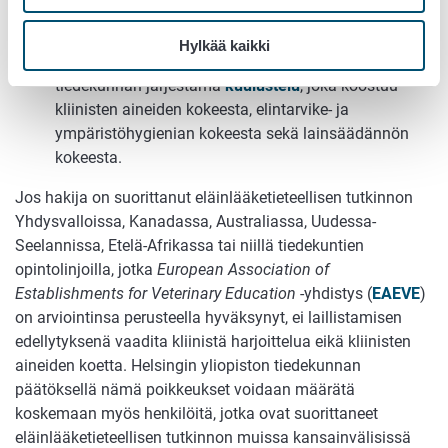
ympäristöterveydenhuollon ja elintarvikehygienian
käytännön harjoittelu.
Hylkää kaikki
Helsingin yliopiston eläinlääketieteellisen
tiedekunnan järjestämä
kuulustelu
, joka koostuu
kliinisten aineiden kokeesta, elintarvike- ja
ympäristöhygienian kokeesta sekä lainsäädännön
kokeesta.
Jos hakija on suorittanut eläinlääketieteellisen tutkinnon
Yhdysvalloissa, Kanadassa, Australiassa, Uudessa-
Seelannissa, Etelä-Afrikassa tai niillä tiedekuntien
opintolinjoilla, jotka
European Association of
Establishments for Veterinary Education
-yhdistys (
EAEVE
)
on arviointinsa perusteella hyväksynyt, ei laillistamisen
edellytyksenä vaadita kliinistä harjoittelua eikä kliinisten
aineiden koetta. Helsingin yliopiston tiedekunnan
päätöksellä nämä poikkeukset voidaan määrätä
koskemaan myös henkilöitä, jotka ovat suorittaneet
eläinlääketieteellisen tutkinnon muissa kansainvälisissä