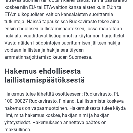
riittävää suomen tai ruotsin kielen taitoa. Tämä pääsääntö
koskee niin EU- tai ETA-valtion kansalaisten kuin EU:n tai
ETA:n ulkopuolisen valtion kansalaisten suorittamia
tutkintoja. Näissä tapauksissa Ruokavirasto tekee aina
ensin ehdollisen laillistamispäätöksen, jossa määrätään
hakijalta vaadittavat lisäopinnot ja käytännön harjoittelut.
Vasta näiden lisäopintojen suorittamisen jälkeen hakija
voidaan laillistaa ja hakija saa täyden
ammatinharjoittamisoikeuden Suomessa.
Hakemus ehdollisesta
laillistamispäätöksestä
Hakemus tulee lähettää osoitteeseen: Ruokavirasto, PL
100, 00027 Ruokavirasto, Finland. Laillistamista koskeva
hakemus on vapaamuotoinen. Hakemuksesta tulee käydä
ilmi, mitä hakemus koskee, hakijan nimi ja hakijan
yhteystiedot. Hakemukseen annettava päätös on
maksullinen.