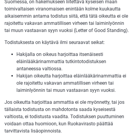
Suomessa, on hakemukseen liitettävä kyseisen maan
toimivaltaisen viranomaisen enintään kolme kuukautta
aikaisemmin antama todistus siitä, että tätä oikeutta ei ole
rajoitettu vakavan ammatillisen virheen tai laiminlyönnin
tai muun vastaavan syyn vuoksi (Letter of Good Standing).
Todistuksesta on käytävä ilmi seuraavat seikat:
Hakijalla on oikeus harjoittaa itsenäisesti
eläinlääkärinammattia tutkintotodistuksen
antaneessa valtiossa.
Hakijan oikeutta harjoittaa eläinlääkärinammattia ei
ole rajoitettu vakavan ammatillisen virheen tai
laiminlyönnin tai muun vastaavan syyn vuoksi.
Jos oikeutta harjoittaa ammattia ei ole myönnetty, tai jos
tällaista todistusta on mahdotonta saada kyseisestä
valtiosta, ei todistusta vaadita. Todistuksen puuttuminen
voidaan ottaa huomioon, kun Ruokavirasto päättää
tarvittavista lisäopinnoista.