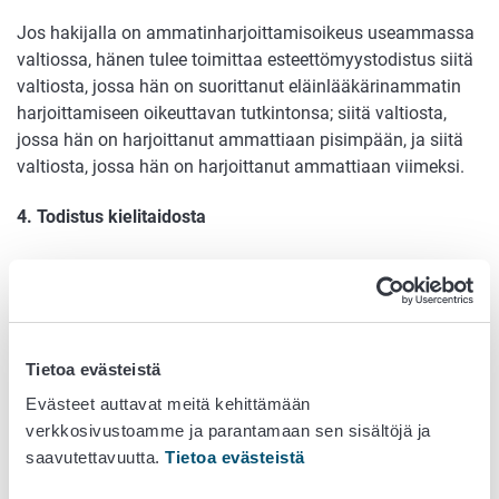
Jos hakijalla on ammatinharjoittamisoikeus useammassa
valtiossa, hänen tulee toimittaa esteettömyystodistus siitä
valtiosta, jossa hän on suorittanut eläinlääkärinammatin
harjoittamiseen oikeuttavan tutkintonsa; siitä valtiosta,
jossa hän on harjoittanut ammattiaan pisimpään, ja siitä
valtiosta, jossa hän on harjoittanut ammattiaan viimeksi.
4. Todistus kielitaidosta
Kielitaidon osoittamiseksi henkilön on esitettävä todistus
siitä, että hän on saavuttanut
yleisten kielitutkintojen
suomen tai ruotsin kielen kolmessa osakokeessa
vähintään taitotason 4. Kielitaidon voi osoittaa
Tietoa evästeistä
vaihtoehtoisesti myös suorittamalla tutkinnon suomen- tai
ruotsinkielisestä oppilaitoksesta. Tällaisia tutkintoja ovat
Evästeet auttavat meitä kehittämään
ylioppilastutkinto, ammatillinen perustutkinto,
verkkosivustoamme ja parantamaan sen sisältöjä ja
ammattitutkinto, ammattikorkeakoulututkinto tai
saavutettavuutta.
Tietoa evästeistä
yliopistotutkinto. Keskeneräistä tutkintoa ei huomioida.