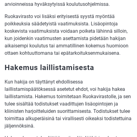
arvioinneissa hyväksytyissä koulutusohjelmissa.
Ruokavirasto voi lisäksi erityisestä syystä myöntää
poikkeuksia säädetyistä vaatimuksista. Lisäopintoja
koskevista vaatimuksista voidaan poiketa lähinnä silloin,
kun joidenkin vaatimusten asettamista pidetään hakijan
aikaisempi koulutus tai ammatillinen kokemus huomioon
ottaen kohtuuttomana tai epätarkoituksenmukaisena.
Hakemus laillistamisesta
Kun hakija on täyttänyt ehdollisessa
laillistamispäätöksessä asetetut ehdot, voi hakija hakea
laillistamista. Hakemus toimitetaan Ruokavirastolle, ja sen
tulee sisältää todistukset vaadittujen lisäopintojen ja
kliinisten harjoitteluiden suorittamisesta. Todistukset tulee
toimittaa alkuperäisinä tai virallisesti oikeaksi todistettuina
jäljennöksinä.