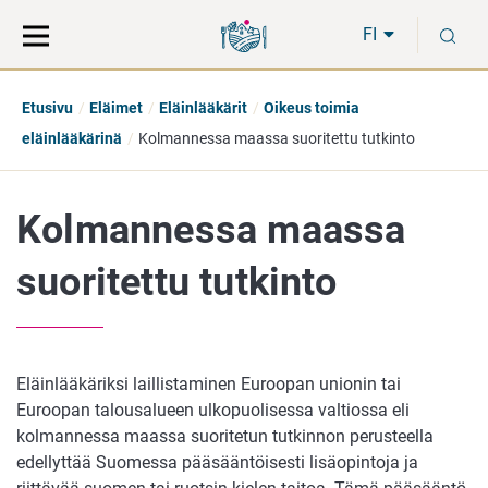
Siirry
Siirry
H
suoraan
koko
FI
sisältöön
sivuston
hakuun
Etusivu
Eläimet
Eläinlääkärit
Oikeus toimia
eläinlääkärinä
Kolmannessa maassa suoritettu tutkinto
Kolmannessa maassa
suoritettu tutkinto
Eläinlääkäriksi laillistaminen Euroopan unionin tai
Euroopan talousalueen ulkopuolisessa valtiossa eli
kolmannessa maassa suoritetun tutkinnon perusteella
edellyttää Suomessa pääsääntöisesti lisäopintoja ja