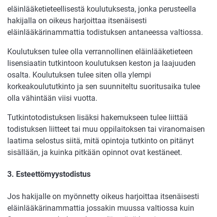
eläinlääketieteellisestä koulutuksesta, jonka perusteella
hakijalla on oikeus harjoittaa itsenäisesti
eläinlääkärinammattia todistuksen antaneessa valtiossa.
Koulutuksen tulee olla verrannollinen eläinlääketieteen
lisensiaatin tutkintoon koulutuksen keston ja laajuuden
osalta. Koulutuksen tulee siten olla ylempi
korkeakoulututkinto ja sen suunniteltu suoritusaika tulee
olla vähintään viisi vuotta.
Tutkintotodistuksen lisäksi hakemukseen tulee liittää
todistuksen liitteet tai muu oppilaitoksen tai viranomaisen
laatima selostus siitä, mitä opintoja tutkinto on pitänyt
sisällään, ja kuinka pitkään opinnot ovat kestäneet.
3. Esteettömyystodistus
Jos hakijalle on myönnetty oikeus harjoittaa itsenäisesti
eläinlääkärinammattia jossakin muussa valtiossa kuin