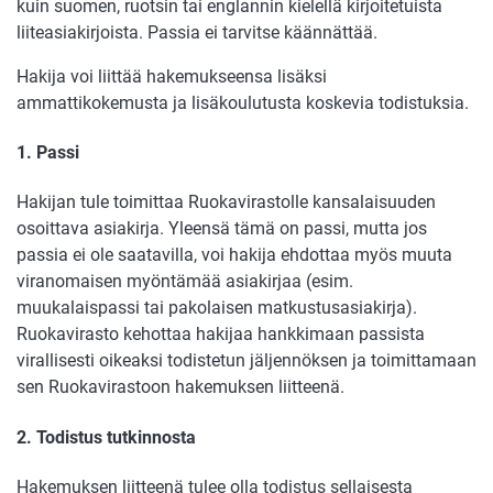
kuin suomen, ruotsin tai englannin kielellä kirjoitetuista
liiteasiakirjoista. Passia ei tarvitse käännättää.
Hakija voi liittää hakemukseensa lisäksi
ammattikokemusta ja lisäkoulutusta koskevia todistuksia.
1. Passi
Hakijan tule toimittaa Ruokavirastolle kansalaisuuden
osoittava asiakirja. Yleensä tämä on passi, mutta jos
passia ei ole saatavilla, voi hakija ehdottaa myös muuta
viranomaisen myöntämää asiakirjaa (esim.
muukalaispassi tai pakolaisen matkustusasiakirja).
Ruokavirasto kehottaa hakijaa hankkimaan passista
virallisesti oikeaksi todistetun jäljennöksen ja toimittamaan
sen Ruokavirastoon hakemuksen liitteenä.
2. Todistus tutkinnosta
Hakemuksen liitteenä tulee olla todistus sellaisesta