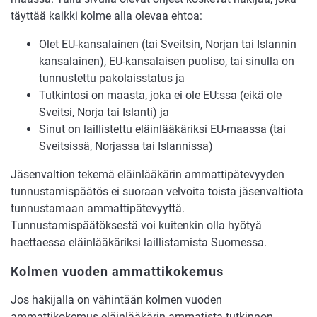
täyttää kaikki kolme alla olevaa ehtoa:
Olet EU-kansalainen (tai Sveitsin, Norjan tai Islannin
kansalainen), EU-kansalaisen puoliso, tai sinulla on
tunnustettu pakolaisstatus ja
Tutkintosi on maasta, joka ei ole EU:ssa (eikä ole
Sveitsi, Norja tai Islanti) ja
Sinut on laillistettu eläinlääkäriksi EU-maassa (tai
Sveitsissä, Norjassa tai Islannissa)
Jäsenvaltion tekemä eläinlääkärin ammattipätevyyden
tunnustamispäätös ei suoraan velvoita toista jäsenvaltiota
tunnustamaan ammattipätevyyttä.
Tunnustamispäätöksestä voi kuitenkin olla hyötyä
haettaessa eläinlääkäriksi laillistamista Suomessa.
Kolmen vuoden ammattikokemus
Jos hakijalla on vähintään kolmen vuoden
ammattikokemus eläinlääkärin ammatista tutkinnon