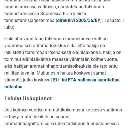
tunnustaneessa valtiossa, noudatetaan tutkinnon
tunnustamisessa Suomessa EU:n yleistä
tunnustamisjärjestelmää (
direktiivi 2005/36/EY
, III osasto, I
luku).
Hakijalta vaaditaan tutkinnon tunnustaneen valtion
viranomaisen antama todistus siitä, että hakija on
laillistettu toimimaan itsenäisesti eläinlääkärinä, hakija on
toiminut eläinlääkärinä maassa vähintään kolme vuotta,
eikä hakijan ammatinharjoittamisoikeuksia ole rajoitettu
millään tavalla. Muilta osin hakua koskevat samat
säännöt, jotka koskevat
EU- tai ETA-valtiossa suoritettua
tutkintoa
.
Tehdyt lisäopinnot
Jos kolmen vuoden ammattikokemusta koskeva vaatimus
ei täyty, mutta henkilö on saanut
ammatinharjoittamisoikeuden tutkinnon tunnustaneessa