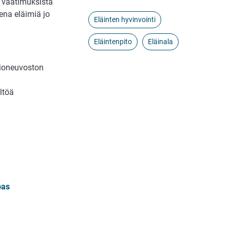
 vaatimuksista
sena eläimiä jo
Eläinten hyvinvointi
Eläintenpito
Eläinala
tioneuvoston
ltöä
pas