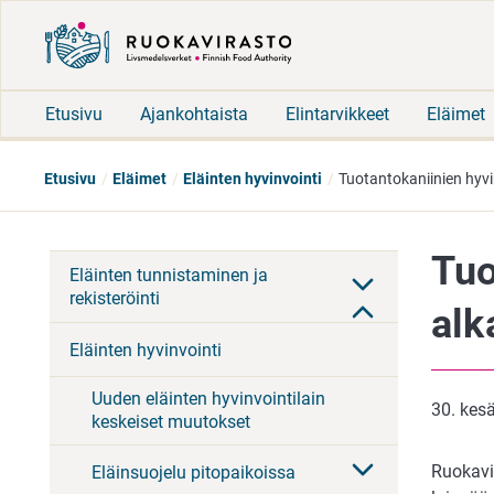
Etusivu
Ajankohtaista
Elintarvikkeet
Eläimet
Etusivu
Eläimet
Eläinten hyvinvointi
Tuotantokaniinien hyvi
Tuo
Eläinten tunnistaminen ja
rekisteröinti
alk
Eläinten hyvinvointi
Uuden eläinten hyvinvointilain
30. kes
keskeiset muutokset
Ruokavir
Eläinsuojelu pitopaikoissa