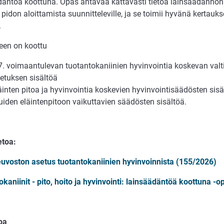
däntöä koottuna. Opas antavaa kattavasti tietoa lainsäädännön
 pidon aloittamista suunnitteleville, ja se toimii hyvänä kertauk
.
en on koottu
7. voimaantulevan tuotantokaniinien hyvinvointia koskevan val
etuksen sisältöä
äinten pitoa ja hyvinvointia koskevien hyvinvointisäädösten sisä
iden eläintenpitoon vaikuttavien säädösten sisältöä.
etoa:
euvoston asetus tuotantokaniinien hyvinvoinnista (155/2026)
kaniinit - pito, hoito ja hyvinvointi: lainsäädäntöä koottuna -o
oa