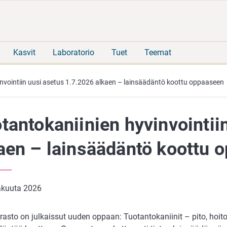
Siirry
Siirry
suoraan
koko
sisältöön
sivuston
hakuun
Kasvit
Laboratorio
Tuet
Teemat
nvointiin uusi asetus 1.7.2026 alkaen – lainsäädäntö koottu oppaaseen
tantokaniinien hyvinvointii
aen – lainsäädäntö koottu 
äkuuta 2026
asto on julkaissut uuden oppaan: Tuotantokaniinit – pito, hoito 