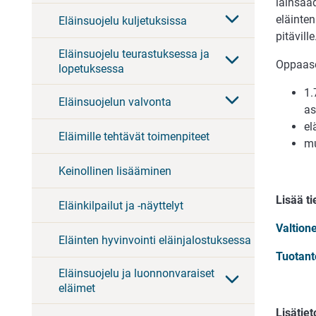
lainsää
eläinten
Eläinsuojelu kuljetuksissa
pitäville
Eläinsuojelu teurastuksessa ja
Oppaase
lopetuksessa
1.
Eläinsuojelun valvonta
as
el
Eläimille tehtävät toimenpiteet
mu
Keinollinen lisääminen
Lisää ti
Eläinkilpailut ja -näyttelyt
Valtion
Eläinten hyvinvointi eläinjalostuksessa
Tuotanto
Eläinsuojelu ja luonnonvaraiset
eläimet
Lisätiet