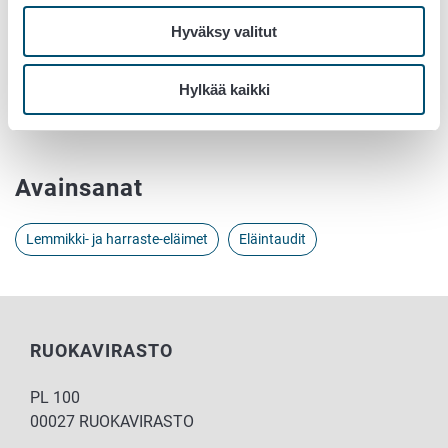
villilintuun, siipikarjaan tai niiden eritteisiin.
Hyväksy valitut
Lue lisää lintuinfluenssasta
Ruokaviraston
verkkosivustolta (ruokavirasto.fi)
.
Hylkää kaikki
Avainsanat
Lemmikki- ja harraste-eläimet
Eläintaudit
RUOKAVIRASTO
PL 100
00027 RUOKAVIRASTO