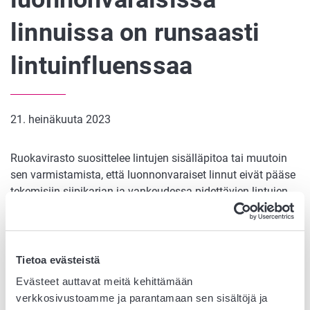
linnuissa on runsaasti
lintuinfluenssaa
21. heinäkuuta 2023
Ruokavirasto suosittelee lintujen sisälläpitoa tai muutoin
sen varmistamista, että luonnonvaraiset linnut eivät pääse
tekemisiin siipikarjan ja vankeudessa pidettävien lintujen
tai niille tarjottavan rehun ja veden kanssa. Lintuinfluenssa
leviää herkästi luonnonvaraisista linnuista siipikarjaan ja
muihin lintuihin, jos linnut pääsevät kosketuksiin toistensa
kanssa suoraan tai vaikkapa ulosteilla saastuneen rehun
Tietoa evästeistä
välityksellä.
Evästeet auttavat meitä kehittämään
verkkosivustoamme ja parantamaan sen sisältöjä ja
Linnuille tarkoitetut rehut ja kuivikkeet tulisi säilyttää siten,