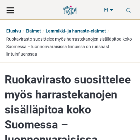
Siirry
Siirry
H
suoraan
koko
FI
sisältöön
sivuston
hakuun
Etusivu
Eläimet
Lemmikki- ja harraste-eläimet
Ruokavirasto suosittelee myös harrastekanojen sisälläpitoa koko
Suomessa – luonnonvaraisissa linnuissa on runsaasti
lintuinfluenssaa
Ruokavirasto suosittelee
myös harrastekanojen
sisälläpitoa koko
Suomessa –
luonnonvaraisissa