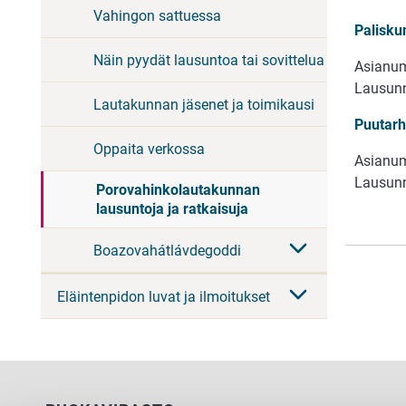
Vahingon sattuessa
Palisku
Näin pyydät lausuntoa tai sovittelua
Asianum
Lausunn
Lautakunnan jäsenet ja toimikausi
Puutarh
Oppaita verkossa
Asianum
Lausunn
Porovahinkolautakunnan
lausuntoja ja ratkaisuja
Boazovahátlávdegoddi
Eläintenpidon luvat ja ilmoitukset