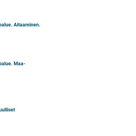
oalue. Aitaaminen.
toalue. Maa-
ulliset