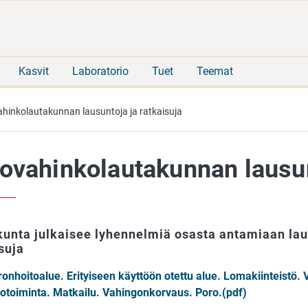
Siirry
Siirry
suoraan
koko
sisältöön
sivuston
hakuun
Kasvit
Laboratorio
Tuet
Teemat
hinkolautakunnan lausuntoja ja ratkaisuja
ovahinkolautakunnan lausunt
unta julkaisee lyhennelmiä osasta antamiaan lau
suja
onhoitoalue. Erityiseen käyttöön otettu alue. Lomakiinteistö. V
notoiminta. Matkailu. Vahingonkorvaus. Poro.(pdf)