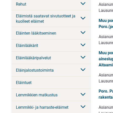
Rehut
Asianu
Lausunn
Eläimistä saatavat sivutuotteet ja
Muu por
kuolleet eläimet
Poro.(p
Eläinten lääkitseminen
Asianu
Lausunn
Eläinlääkärit
Muu por
Eläinlääkäripalvelut
aineslu
Aitaami
Eläinjalostustoiminta
Asianu
Lausunn
Eläintuet
Poro. P
Lemmikkien matkustus
rakenta
Lemmikki- ja harraste-eläimet
Asianu