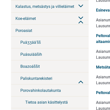
Lausunn
Kalastus, metsästys ja villieläimet
Esineva
Koe-eläimet
Asianum
Lausunn
Poroasiat
Peltova
aitaami
Puäʒʒääʹšš
Asianum
Puásuiääših
Lausunn
Boazoáššit
Metsäta
Asianum
Paliskuntarekisteri
Lausunn
Porovahinkolautakunta
Peltova
Tietoa asian käsittelystä
Asianum
Lausunn