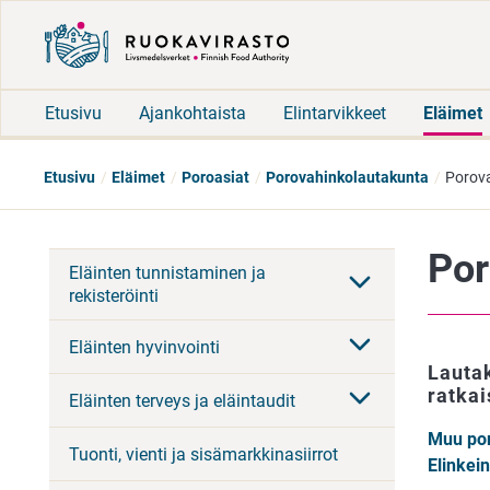
Etusivu
Ajankohtaista
Elintarvikkeet
Eläimet
Etusivu
Eläimet
Poroasiat
Porovahinkolautakunta
Porova
Por
Eläinten tunnistaminen ja
rekisteröinti
Eläinten hyvinvointi
Lautak
ratkai
Eläinten terveys ja eläintaudit
Muu por
Tuonti, vienti ja sisämarkkinasiirrot
Elinkei