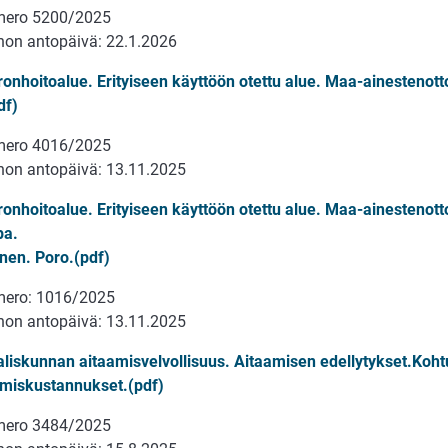
mero 5200/2025
on antopäivä: 22.1.2026
onhoitoalue. Erityiseen käyttöön otettu alue. Maa-ainestenott
df)
mero 4016/2025
on antopäivä: 13.11.2025
onhoitoalue. Erityiseen käyttöön otettu alue. Maa-ainestenot
pa.
nen. Poro.(pdf)
mero: 1016/2025
on antopäivä: 13.11.2025
aliskunnan aitaamisvelvollisuus. Aitaamisen edellytykset.Kohtu
miskustannukset.(pdf)
mero 3484/2025