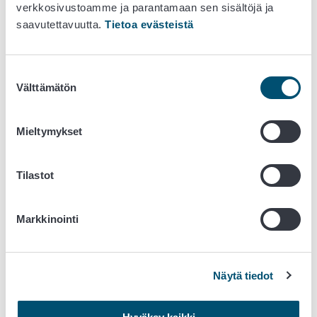
ruokinnassa eikä ternimaidon käyttöä märehtijöille)?
verkkosivustoamme ja parantamaan sen sisältöjä ja
Ehdollisuuteen liittyvät kysymykset:
saavutettavuutta.
Tietoa evästeistä
8.1 Rehujen merkintöjen, valmistuksen,
säilytyksen ja jakelun perusteella kukin eläinlaji
saa vain sille tarkoitettua eläinvalkuaista
Suostumuksen
Välttämätön
sisältävää rehua.
valinta
8.2 Tilalle hankituista, tilalta luovutetuista,
tilalla tuotetuista ja käytetyistä (eläinryhmä ja
Mieltymykset
varoajallisen rehun käytön lopettamisaika)
rehuista sekä rehujen turvallisuuden kannalta
merkittävien näytteiden tuloksista on kirjanpito
Tilastot
8.3 Rehut on hankittu rekisteröidyltä tai
hyväksytyltä rehualan toimijalta
Markkinointi
8.4 Kasvinsuojeluaineiden käytöstä rehuksi
viljeltäville kasveille on kirjanpito
8.5 Rehujen turvallisuutta varmistavien
Näytä tiedot
biosidien käytöstä on kirjanpito
8.6 Jätteet, vaaralliset aineet, kemikaalit ja
muut eläinten ruokinnassa kielletyt aineet sekä