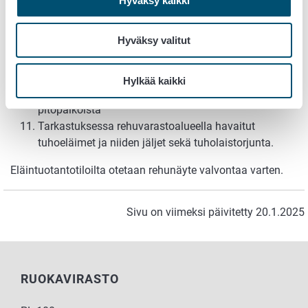
Hyväksy kaikki
lääkerehut on varastoitu ja käsitelty
asianmukaisesti rehuista ja eläimistä erillään
Hyväksy valitut
Rehuvarastojen tunnisteet on merkitty
rehukirjanpitoon
Orgaaniset lannoitteet ja maanparannusaineet, ml.
Hylkää kaikki
lanta, on varastoitu erillään rehuista ja eläinten
pitopaikoista
Tarkastuksessa rehuvarastoalueella havaitut
tuhoeläimet ja niiden jäljet sekä tuholaistorjunta.
Eläintuotantotiloilta otetaan rehunäyte valvontaa varten.
Sivu on viimeksi päivitetty 20.1.2025
RUOKAVIRASTO