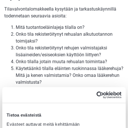
Tilavalvontalomakkeella kysytään ja tarkastuskäynnillä
todennetaan seuraavia asioita:
Mitä tuotantoeläinlajeja tilalla on?
Onko tila rekisteröitynyt rehualan alkutuotannon
toimijaksi?
Onko tila rekisteröitynyt rehujen valmistajaksi
lisäaineiden/esiseoksien käyttöön liittyen?
Onko tilalla jotain muuta rehualan toimintaa?
Käytetäänkö tilalla eläinten ruokinnassa lääkerehuja?
Mitä ja kenen valmistamia? Onko omaa lääkerehun
valmistusta?
Käyttääkö tila eläinten ruokinnassa eläinvalkuaisia?
Käyttääkö tila elintarviketuotantoeläinten
ruokinnassa maitoa tai maitopohjaisia sivutuotteita,
joiden käyttäminen edellyttää rekisteröintiä
Tietoa evästeistä
Ruokavirastoon (ei koske tilalla tuotettujen
maitotuotteiden käyttöä tilan omien eläinten
Evästeet auttavat meitä kehittämään