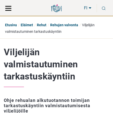
Siirry
Siirry
H
suoraan
koko
FI
sisältöön
sivuston
hakuun
Etusivu
Eläimet
Rehut
Rehujen valvonta
Viljelijän
valmistautuminen tarkastuskäyntiin
Viljelijän
valmistautuminen
tarkastuskäyntiin
Ohje rehualan alkutuotannon toimijan
tarkastuskäyntiin valmistautumisesta
viljelijöille