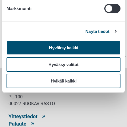
elintarviketuotantoeläinten ruokinnassa
.
Markkinointi
Ohjeessa on kuvattu rehukäyttöön tarkoitettujen
maitotuotteiden käsittelyvaatimukset sekä ohjeistetaan
sekä maitoalan laitosta, maitorehun kuljettajia, varastoja ja
Näytä tiedot
välittäjiä, että maitotuotteita eläinten ruokinnassa
käyttäviä maatiloja.
Hyväksy kaikki
Sivu on viimeksi päivitetty 13.2.2025
Hyväksy valitut
Hylkää kaikki
RUOKAVIRASTO
PL 100
00027 RUOKAVIRASTO
Yhteystiedot
Palaute