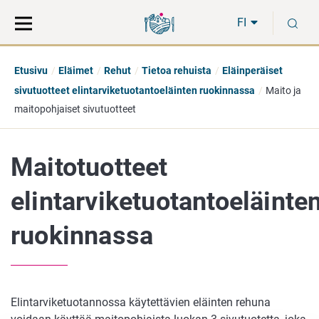
Siirry
Siirry
H
suoraan
koko
FI
sisältöön
sivuston
hakuun
Etusivu
Eläimet
Rehut
Tietoa rehuista
Eläinperäiset
sivutuotteet elintarviketuotantoeläinten ruokinnassa
Maito ja
maitopohjaiset sivutuotteet
Maitotuotteet
elintarviketuotantoeläinte
ruokinnassa
Elintarviketuotannossa käytettävien eläinten rehuna