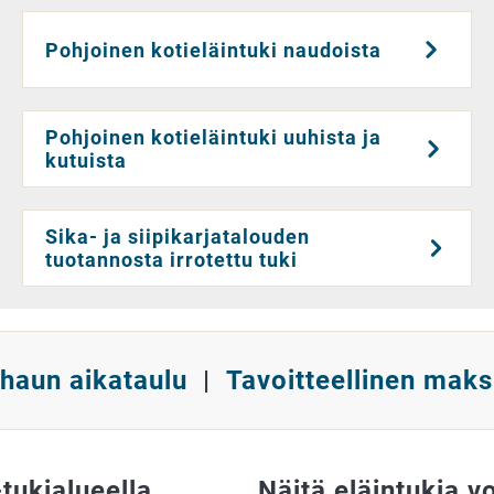
Pohjoinen kotieläintuki naudoista
Pohjoinen kotieläintuki uuhista ja
kutuista
Sika- ja siipikarjatalouden
tuotannosta irrotettu tuki
kihaun aikataulu
|
Tavoitteellinen maks
tukialueella
Näitä eläintukia v