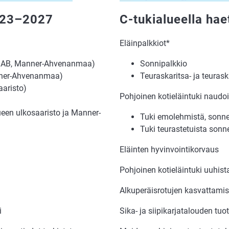
2023–2027
C-tukialueella ha
Eläinpalkkiot*
n AB, Manner-Ahvenanmaa)
Sonnipalkkio
nner-Ahvenanmaa)
Teuraskaritsa- ja teurask
aaristo)
Pohjoinen kotieläintuki naudo
een ulkosaaristo ja Manner-
Tuki emolehmistä, sonnei
Tuki teurastetuista sonne
Eläinten hyvinvointikorvaus
Pohjoinen kotieläintuki uuhista
Alkuperäisrotujen kasvattami
i
Sika- ja siipikarjatalouden tuot