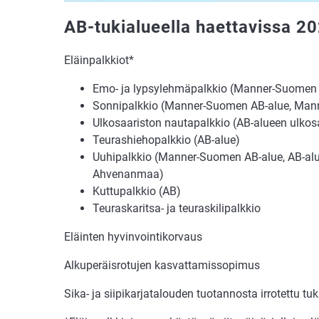
AB-tukialueella haettavissa 
Eläinpalkkiot*
Emo- ja lypsylehmäpalkkio (Manner-Suome
Sonnipalkkio (Manner-Suomen AB-alue, Ma
Ulkosaariston nautapalkkio (AB-alueen ulkos
Teurashiehopalkkio (AB-alue)
Uuhipalkkio (Manner-Suomen AB-alue, AB-alu
Ahvenanmaa)
Kuttupalkkio (AB)
Teuraskaritsa- ja teuraskilipalkkio
Eläinten hyvinvointikorvaus
Alkuperäisrotujen kasvattamissopimus
Sika- ja siipikarjatalouden tuotannosta irrotettu tuk