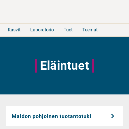
Siirry
Siirry
suoraan
koko
sisältöön
sivuston
hakuun
Kasvit
Laboratorio
Tuet
Teemat
Eläintuet
Maidon pohjoinen tuotantotuki