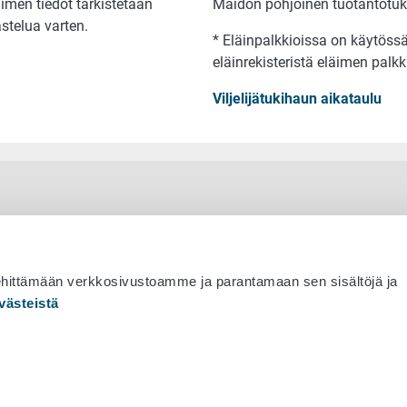
äimen tiedot tarkistetaan
Maidon pohjoinen tuotantotuk
stelua varten.
* Eläinpalkkioissa on käytössä 
eläinrekisteristä eläimen palk
Viljelijätukihaun aikataulu
ehittämään verkkosivustoamme ja parantamaan sen sisältöjä ja
västeistä
 530 0400