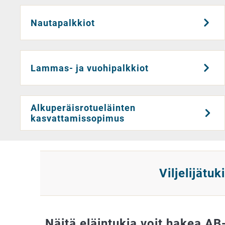
Nautapalkkiot
Lammas- ja vuohipalkkiot
Alkuperäisrotueläinten
kasvattamissopimus
Viljelijätu
Näitä eläintukia voit hakea AB-