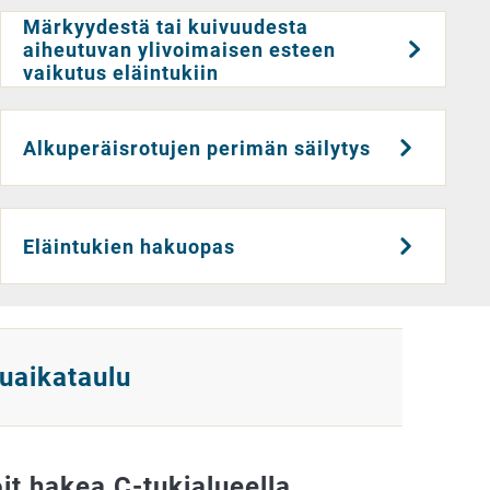
Märkyydestä tai kuivuudesta
aiheutuvan ylivoimaisen esteen
vaikutus eläintukiin
Alkuperäisrotujen perimän säilytys
Eläintukien hakuopas
uaikataulu
oit hakea C-tukialueella