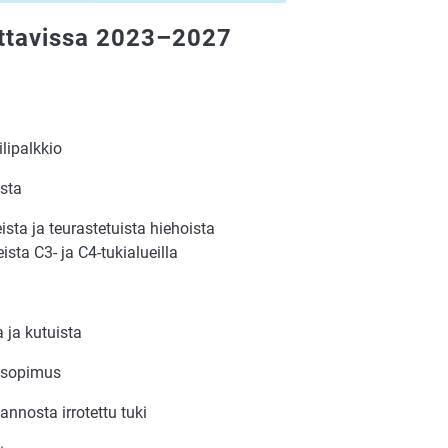
ettavissa 2023–2027
ilipalkkio
ista
sta ja teurastetuista hiehoista
ista C3- ja C4-tukialueilla
 ja kutuista
ssopimus
annosta irrotettu tuki