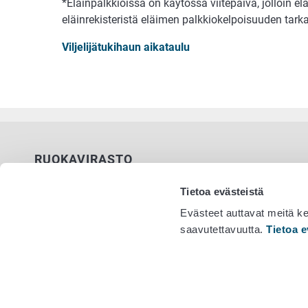
*Eläinpalkkioissa on käytössä viitepäivä, jolloin el
eläinrekisteristä eläimen palkkiokelpoisuuden tarka
Viljelijätukihaun aikataulu
RUOKAVIRASTO
PL 100
Tietoa evästeistä
00027 RUOKAVIRASTO
Evästeet auttavat meitä k
saavutettavuutta.
Tietoa e
Yhteystiedot
Vaihde 029
Palaute
Tietosuojailmoitus
Saavutettavuusseloste