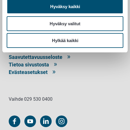
RUOKAVIRASTO
Hyväksy kaikki
PL 100
00027 RUOKAVIRASTO
Hyväksy valitut
Yhteystiedot
Hylkää kaikki
Palaute
Tietosuojailmoitus
Saavutettavuusseloste
Tietoa sivustosta
Evästeasetukset
Vaihde 029 530 0400