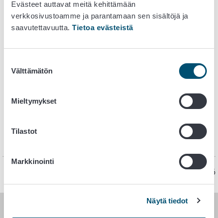
Evästeet auttavat meitä kehittämään
Ruokavirasto on vastaanottanut
verkkosivustoamme ja parantamaan sen sisältöjä ja
hygieniapassitestaajahaussa 12.1.-23.1.2026 runsaasti
saavutettavuutta.
Tietoa evästeistä
hakemuksia.
Hakemusten suuresta määrästä
johtuen
käsittelyajat ovat pitkät.
Hakemukset käsitellään
saapumisjärjestyksessä. Hakijan kannattaa varautua
Suostumuksen
Välttämätön
siihen, että hakemuksen käsittelyn aloittamiseen voi
valinta
mennä kuukausia.
Mieltymykset
Tilastot
Markkinointi
Sivu on viimeksi päivitetty 6.2.2026
Näytä tiedot