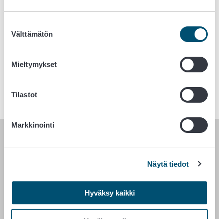
Kuvaus
Atsoväri, valmistetaan keinotekoisesti. Saa käyttää mm.
Suostumuksen
juomiin, jälkiruokiin, jäätelöön, makeisiin ja kahvileipiin.
Välttämätön
valinta
Enimmäismäärärajoituksia.
Hyväksyttävä päivittäinen enimmäissaanti (ADI)
Mieltymykset
4 mg/kg/vrk
Kuuluu atsoväreihin
Tilastot
Markkinointi
RUOKAVIRASTO
Näytä tiedot
PL 100
00027 RUOKAVIRASTO
Hyväksy kaikki
Yhteystiedot
Palaute