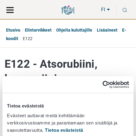
Siirry
Siirry
H
suoraan
koko
FI
sisältöön
sivuston
hakuun
Etusivu
Elintarvikkeet
Ohjeita kuluttajille
Lisäaineet
E-
koodit
E122
E122 - Atsorubiini,
karmosiini
Tietoa evästeistä
Lisäaineryhmä
Elintarvikevärit
Evästeet auttavat meitä kehittämään
verkkosivustoamme ja parantamaan sen sisältöjä ja
Väri
Punainen
saavutettavuutta.
Tietoa evästeistä