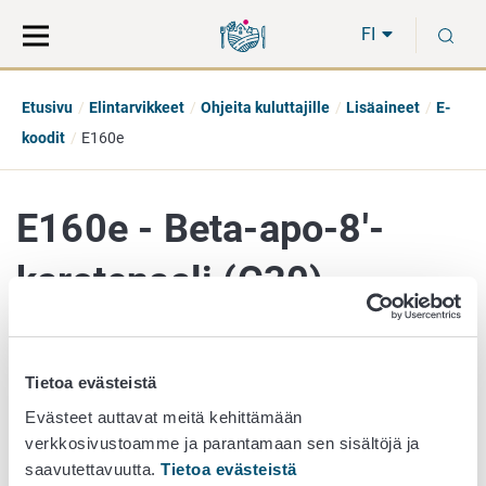
Siirry
Siirry
H
suoraan
koko
FI
sisältöön
sivuston
hakuun
Etusivu
Elintarvikkeet
Ohjeita kuluttajille
Lisäaineet
E-
koodit
E160e
E160e - Beta-apo-8'-
karotenaali (C30)
Lisäaineryhmä
Tietoa evästeistä
Elintarvikevärit
Evästeet auttavat meitä kehittämään
verkkosivustoamme ja parantamaan sen sisältöjä ja
Väri
Oranssi-punainen
saavutettavuutta.
Tietoa evästeistä